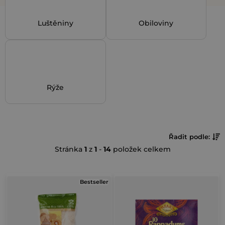
Luštěniny
Obiloviny
Rýže
Ř
Řadit podle:
Stránka
1
z
1
-
14
položek celkem
a
z
V
e
Bestseller
ý
n
p
í