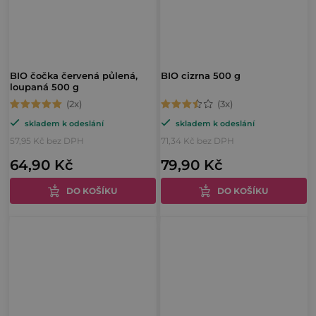
BIO čočka červená půlená,
BIO cizrna 500 g
loupaná 500 g
Průměrné
Průměrné
skladem k odeslání
skladem k odeslání
hodnocení
hodnocení
57,95 Kč bez DPH
71,34 Kč bez DPH
produktu
produktu
64,90 Kč
79,90 Kč
je
je
5,0
3,7
DO KOŠÍKU
DO KOŠÍKU
z
z
5
5
hvězdiček.
hvězdiček.