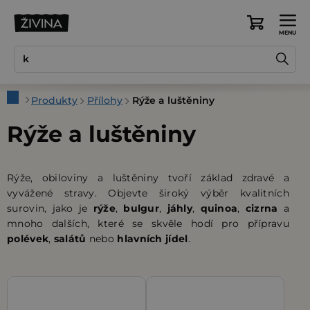
Přejít
na
Nákupní
obsah
košík
Domů
Produkty
Přílohy
Rýže a luštěniny
Rýže a luštěniny
Rýže, obiloviny a luštěniny tvoří základ zdravé a
vyvážené stravy. Objevte široký výběr kvalitních
surovin, jako je
rýže
,
bulgur
,
jáhly
,
quinoa
,
cizrna
a
mnoho dalších, které se skvěle hodí pro přípravu
polévek
,
salátů
nebo
hlavních jídel
.