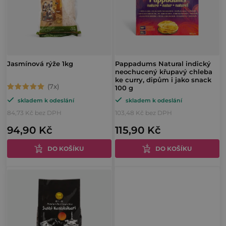
i
p
s
r
p
o
r
d
o
Jasmínová rýže 1kg
Pappadums Natural indický
u
neochucený křupavý chleba
d
ke curry, dipům i jako snack
k
100 g
Průměrné
u
t
skladem k odeslání
skladem k odeslání
hodnocení
k
ů
84,73 Kč bez DPH
103,48 Kč bez DPH
produktu
t
94,90 Kč
115,90 Kč
je
ů
5,0
DO KOŠÍKU
DO KOŠÍKU
z
5
hvězdiček.