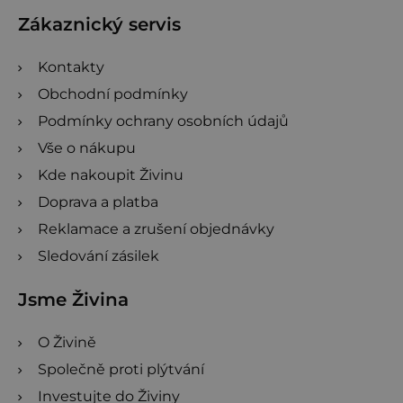
t
Zákaznický servis
í
Kontakty
Obchodní podmínky
Podmínky ochrany osobních údajů
Vše o nákupu
Kde nakoupit Živinu
Doprava a platba
Reklamace a zrušení objednávky
Sledování zásilek
Jsme Živina
O Živině
Společně proti plýtvání
Investujte do Živiny