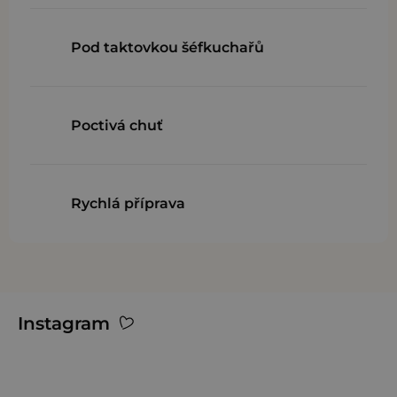
k
y
v
Pod taktovkou šéfkuchařů
ý
p
i
Poctivá chuť
s
u
Rychlá příprava
Z
Instagram
á
p
a