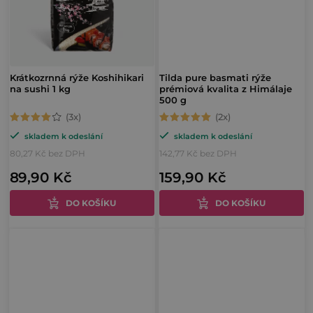
Krátkozrnná rýže Koshihikari
Tilda pure basmati rýže
na sushi 1 kg
prémiová kvalita z Himálaje
500 g
Průměrné
Průměrné
skladem k odeslání
skladem k odeslání
hodnocení
hodnocení
80,27 Kč bez DPH
142,77 Kč bez DPH
produktu
produktu
89,90 Kč
159,90 Kč
je
je
4,3
5,0
DO KOŠÍKU
DO KOŠÍKU
z
z
5
5
hvězdiček.
hvězdiček.