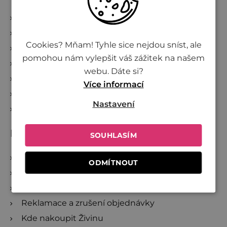
O Živině
Společně proti plýtvání
Cookies? Mňam! Tyhle sice nejdou sníst, ale
Investujte do Živiny
pomohou nám vylepšit váš zážitek na našem
Přidej se k Živině
webu. Dáte si?
Velkoobchod
Více informací
Projekty
Nastavení
Věrnostní program
Dále pro vás máme
SOUHLASÍM
Online poukazy
ODMÍTNOUT
Recepty
Blog
Reklamace a zrušení objednávky
Kde nakoupit Živinu