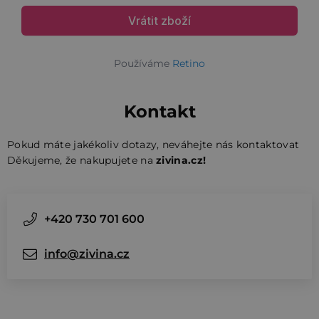
Používáme
Retino
Kontakt
Pokud máte jakékoliv dotazy, neváhejte nás kontaktovat
Děkujeme, že nakupujete na
zivina.cz!
+420 730 701 600
info@zivina.cz
Z