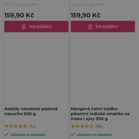
142,77 Kč bez DPH
142,77 Kč bez DPH
produktu
produktu
159,90 Kč
159,90 Kč
je
je
4,6
5,0
DO KOŠÍKU
DO KOŠÍKU
z
z
5
5
hvězdiček.
hvězdiček.
Arašídy nesolené pražené
Mangové čatní sladko-
nasucho 500 g
pikantní indická omáčka na
maso i sýry 350 g
Průměrné
Průměrné
skladem k odeslání
skladem k odeslání
hodnocení
hodnocení