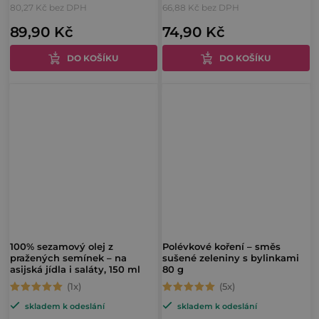
80,27 Kč bez DPH
66,88 Kč bez DPH
produktu
produktu
89,90 Kč
74,90 Kč
je
je
5,0
4,8
DO KOŠÍKU
DO KOŠÍKU
z
z
5
5
hvězdiček.
hvězdiček.
100% sezamový olej z
Polévkové koření – směs
pražených semínek – na
sušené zeleniny s bylinkami
asijská jídla i saláty, 150 ml
80 g
Průměrné
Průměrné
skladem k odeslání
skladem k odeslání
hodnocení
hodnocení