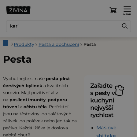
Přejít
na
Nákupní
obsah
košík
Domů
Produkty
Pesta a dochucení
Pesta
Pesta
Vychutnejte si naše
pesta plná
Zařaďte
čerstvých bylinek
a kvalitních
s pesty v
surovin. Mají pozitivní vliv
kuchyni
na
posílení imunity
,
podporu
trávení
a
očistu těla
. Perfektní
nejvyšší
jsou na těstoviny, do salátových
rychlost
zálivek, do polévek nebo jen tak na
Máslové
pečivo. Každá lžička je doslova
nabitá chutí!
shiitake