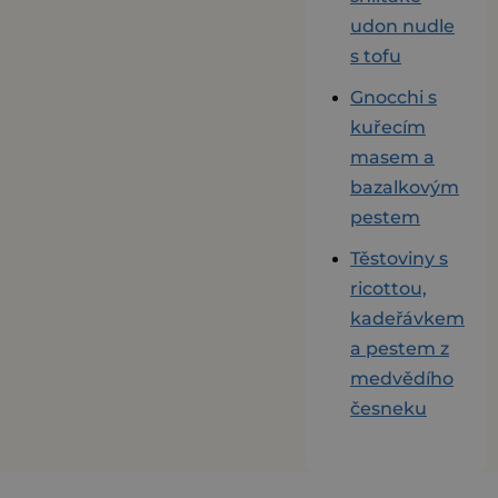
udon nudle
s tofu
Gnocchi s
kuřecím
masem a
bazalkovým
pestem
Těstoviny s
ricottou,
kadeřávkem
a pestem z
medvědího
česneku