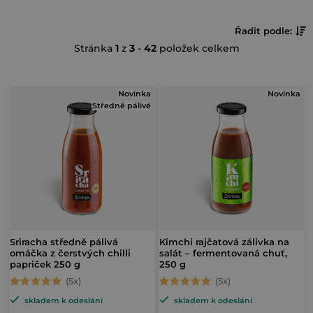
Ř
Řadit podle:
Stránka
1
z
3
-
42
položek celkem
a
z
V
e
Novinka
Novinka
Středně pálivé
ý
n
p
í
i
p
s
r
p
o
r
d
o
Sriracha středně pálivá
Kimchi rajčatová zálivka na
u
omáčka z čerstvých chilli
salát – fermentovaná chuť,
d
papriček 250 g
250 g
k
u
Průměrné
Průměrné
t
skladem k odeslání
skladem k odeslání
hodnocení
hodnocení
k
ů