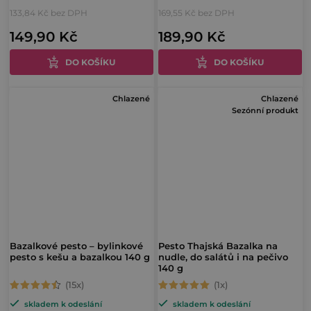
133,84 Kč bez DPH
169,55 Kč bez DPH
produktu
produktu
149,90 Kč
189,90 Kč
je
je
5,0
4,8
DO KOŠÍKU
DO KOŠÍKU
z
z
5
5
Chlazené
Chlazené
hvězdiček.
hvězdiček.
Sezónní produkt
Bazalkové pesto – bylinkové
Pesto Thajská Bazalka na
pesto s kešu a bazalkou 140 g
nudle, do salátů i na pečivo
140 g
Průměrné
Průměrné
skladem k odeslání
skladem k odeslání
hodnocení
hodnocení