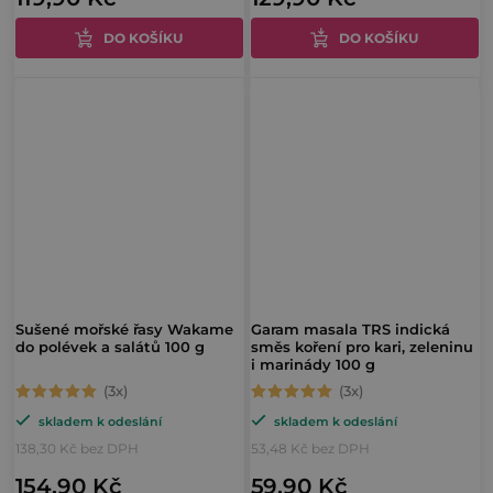
4,0
DO KOŠÍKU
DO KOŠÍKU
z
5
hvězdiček.
Sušené mořské řasy Wakame
Garam masala TRS indická
do polévek a salátů 100 g
směs koření pro kari, zeleninu
i marinády 100 g
Průměrné
Průměrné
skladem k odeslání
skladem k odeslání
hodnocení
hodnocení
138,30 Kč bez DPH
53,48 Kč bez DPH
produktu
produktu
154,90 Kč
59,90 Kč
je
je