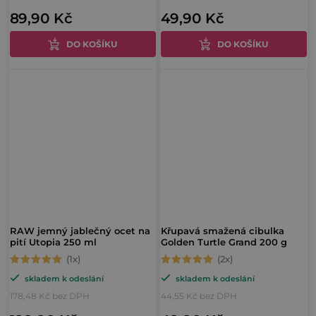
89,90 Kč
49,90 Kč
je
5,0
DO KOŠÍKU
DO KOŠÍKU
z
5
hvězdiček.
RAW jemný jablečný ocet na
Křupavá smažená cibulka
pití Utopia 250 ml
Golden Turtle Grand 200 g
Průměrné
Průměrné
skladem k odeslání
skladem k odeslání
hodnocení
hodnocení
178,48 Kč bez DPH
44,55 Kč bez DPH
produktu
produktu