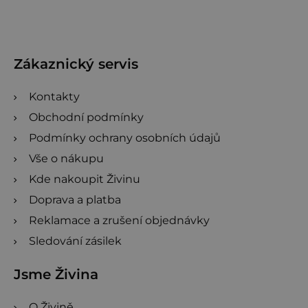
p
a
t
Zákaznický servis
í
Kontakty
Obchodní podmínky
Podmínky ochrany osobních údajů
Vše o nákupu
Kde nakoupit Živinu
Doprava a platba
Reklamace a zrušení objednávky
Sledování zásilek
Jsme Živina
O Živině