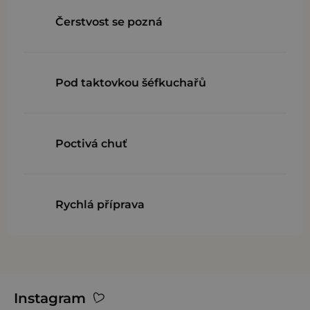
y
Čerstvost se pozná
v
ý
p
Pod taktovkou šéfkuchařů
i
s
u
Poctivá chuť
Rychlá příprava
Z
Instagram
á