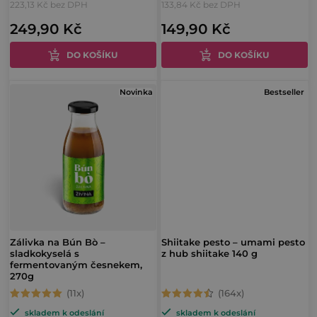
223,13 Kč bez DPH
133,84 Kč bez DPH
produktu
produktu
t
249,90 Kč
149,90 Kč
je
je
ů
5,0
5,0
DO KOŠÍKU
DO KOŠÍKU
z
z
5
5
Novinka
Bestseller
hvězdiček.
hvězdiček.
Zálivka na Bún Bò –
Shiitake pesto – umami pesto
sladkokyselá s
z hub shiitake 140 g
fermentovaným česnekem,
270g
Průměrné
Průměrné
skladem k odeslání
skladem k odeslání
hodnocení
hodnocení