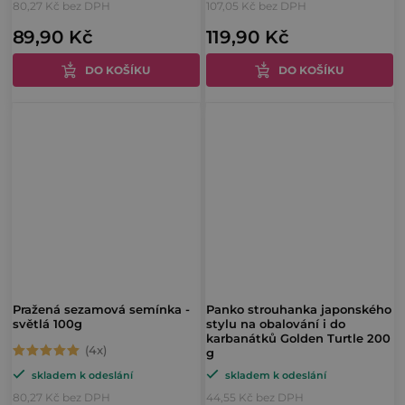
80,27 Kč bez DPH
107,05 Kč bez DPH
produktu
produktu
89,90 Kč
119,90 Kč
je
je
5,0
5,0
DO KOŠÍKU
DO KOŠÍKU
z
z
5
5
hvězdiček.
hvězdiček.
Pražená sezamová semínka -
Panko strouhanka japonského
světlá 100g
stylu na obalování i do
karbanátků Golden Turtle 200
g
Průměrné
skladem k odeslání
skladem k odeslání
hodnocení
80,27 Kč bez DPH
44,55 Kč bez DPH
produktu