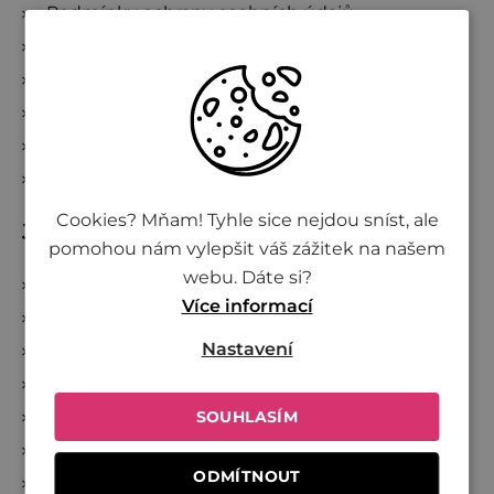
Podmínky ochrany osobních údajů
Vše o nákupu
Kde nakoupit Živinu
Doprava a platba
Reklamace a zrušení objednávky
Sledování zásilek
Cookies? Mňam! Tyhle sice nejdou sníst, ale
Jsme Živina
pomohou nám vylepšit váš zážitek na našem
webu. Dáte si?
O Živině
Více informací
Společně proti plýtvání
Nastavení
Investujte do Živiny
Přidej se k Živině
Velkoobchod
SOUHLASÍM
Projekty
ODMÍTNOUT
Věrnostní program