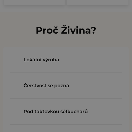
5
5
O
hvězdiček.
hvězdiček.
v
l
Proč Živina?
á
d
a
c
Lokální výroba
í
p
r
Čerstvost se pozná
v
k
y
v
Pod taktovkou šéfkuchařů
ý
p