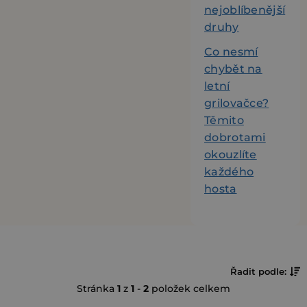
nejoblíbenější
druhy
Co nesmí
chybět na
letní
grilovačce?
Těmito
dobrotami
okouzlíte
každého
hosta
Ř
Řadit podle:
Stránka
1
z
1
-
2
položek celkem
a