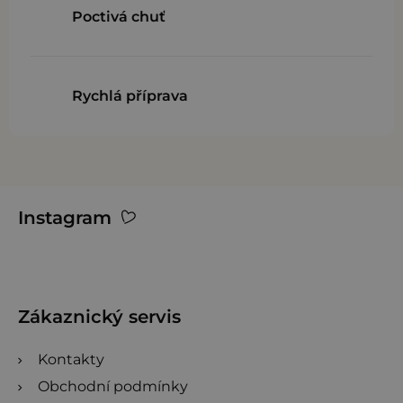
i
Poctivá chuť
s
u
Rychlá příprava
Z
Instagram
á
p
a
t
Zákaznický servis
í
Kontakty
Obchodní podmínky