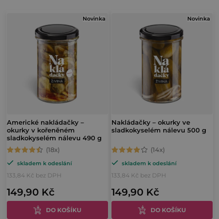
z
V
e
Novinka
Novinka
ý
n
p
í
i
p
s
r
p
o
r
d
o
Americké nakládačky –
Nakládačky – okurky ve
u
okurky v kořeněném
sladkokyselém nálevu 500 g
d
sladkokyselém nálevu 490 g
k
u
Průměrné
Průměrné
t
skladem k odeslání
skladem k odeslání
hodnocení
hodnocení
k
ů
133,84 Kč bez DPH
133,84 Kč bez DPH
produktu
produktu
t
149,90 Kč
149,90 Kč
je
je
ů
4,9
4,4
DO KOŠÍKU
DO KOŠÍKU
z
z