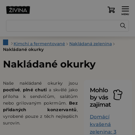
Přejít
na
Nákupní
obsah
košík
Domů
Kimchi a fermentované
Nakládaná zelenina
Nakládané okurky
Nakládané okurky
Naše nakládané okurky jsou
Mohlo
poctivé
,
plné chuti
a skvělé jako
příloha k sendvičům, salátům
by vás
nebo grilovaným pokrmům.
Bez
zajímat
přidaných konzervantů
,
vyrobené pouze z těch nejlepších
Domácí
surovin.
kvašená
zelenina: 3