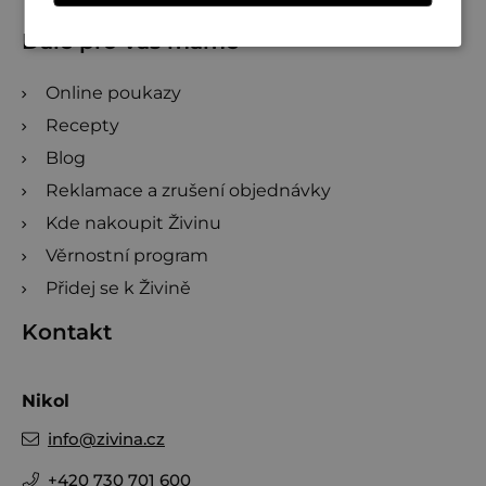
Dále pro vás máme
Online poukazy
Recepty
Blog
Reklamace a zrušení objednávky
Kde nakoupit Živinu
Věrnostní program
Přidej se k Živině
Kontakt
Nikol
info
@
zivina.cz
+420 730 701 600