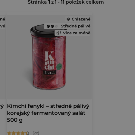
Stránka
1
z
1
-
11
položek celkem
a
z
ené
Chlazené
ivé
Středně pálivé
e
Více za méně
n
í
p
r
o
d
vý
Kimchi fenykl – středně pálivý
t
korejský fermentovaný salát
u
500 g
k
Průměrné