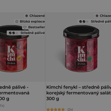
Chlazené
Chlaz
Blízká expirace
Středně pál
Bestseller
Středně pálivé
edně pálivé -
Kimchi fenykl – středně páli
fermentovaná
korejský fermentovaný salá
00 g
300 g
Průměrné