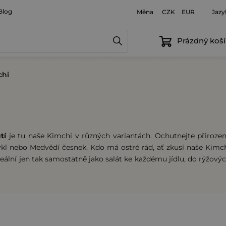
Blog
Měna
Jazy
CZK
EUR
Prázdný koší
chi
tí
je tu naše Kimchi v různých variantách. Ochutnejte přiroze
kl nebo Medvědí česnek. Kdo má ostré rád, ať zkusí naše Kimc
 ideální jen tak samostatně jako salát ke každému jídlu, do rýžový