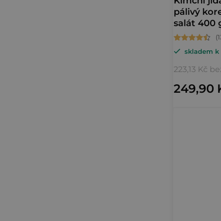
Kimchi ji
pálivý ko
salát 400 
Průměrné
skladem k 
hodnocení
produktu
223,13 Kč b
je
249,90 
4,8
z
5
hvězdiček.