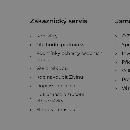
p
a
Zákaznický servis
Jsme
t
í
Kontakty
O Ž
Obchodní podmínky
Spo
Podmínky ochrany osobních
Inv
údajů
Při
Vše o nákupu
Ve
Kde nakoupit Živinu
Pro
Doprava a platba
Věr
Reklamace a zrušení
objednávky
Sledování zásilek