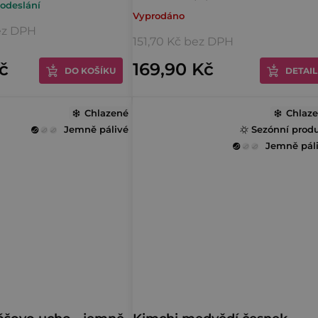
odeslání
Vyprodáno
hodnocení
ez DPH
produktu
151,70 Kč bez DPH
je
Kč
169,90 Kč
DO KOŠÍKU
DETAIL
5,0
z
Chlazené
5
Chlaz
Jemně pálivé
Sezónní prod
hvězdiček.
Jemně pál