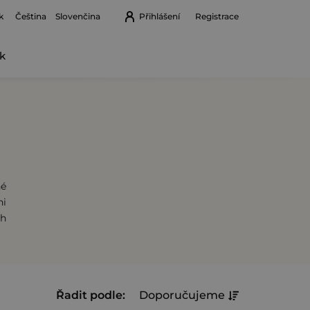
k
Přihlášení
Registrace
Čeština
Slovenčina
k
Nákupní
košík
né
hi
ch
Ř
Řadit podle:
Doporučujeme