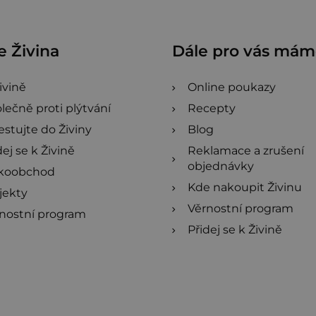
p
i
 Živina
Dále pro vás má
s
u
ivině
Online poukazy
lečně proti plýtvání
Recepty
estujte do Živiny
Blog
dej se k Živině
Reklamace a zrušení
objednávky
lkoobchod
Kde nakoupit Živinu
jekty
Věrnostní program
nostní program
Přidej se k Živině