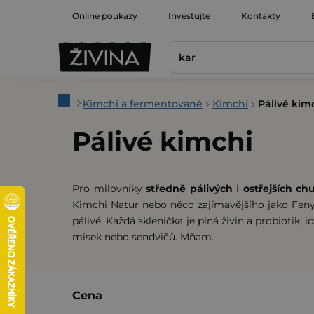
Přejít
Online poukazy
Investujte
Kontakty
na
obsah
Domů
Kimchi a fermentované
Kimchi
Pálivé kim
Pálivé kimchi
Pro milovníky
středně pálivých
i
ostřejších
chu
Kimchi Natur nebo něco zajímavějšího jako Feny
pálivé. Každá sklenička je plná živin a probiotik,
misek nebo sendvičů. Mňam.
P
Cena
o