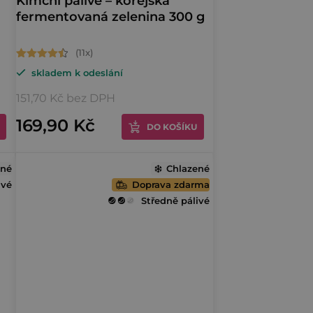
Kimchi pálivé – korejská
fermentovaná zelenina 300 g
Průměrné
skladem k odeslání
hodnocení
produktu
151,70 Kč bez DPH
je
169,90 Kč
DO KOŠÍKU
4,9
z
ené
5
Chlazené
ivé
Doprava zdarma
hvězdiček.
Středně pálivé