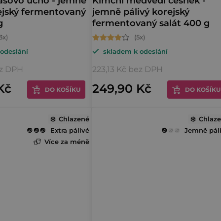
dášovo ucho - jemně
Kimchi medvědí česnek -
rejský fermentovaný
jemně pálivý korejský
g
fermentovaný salát 400 g
Průměrné
odeslání
skladem k odeslání
hodnocení
produktu
ez DPH
223,13 Kč bez DPH
je
Kč
249,90 Kč
DO KOŠÍKU
DO KOŠÍKU
4,2
z
Chlazené
5
Chlaz
Extra pálivé
Jemně pál
hvězdiček.
Více za méně