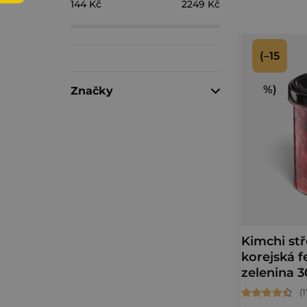
144
Kč
2249
Kč
s
V
t
(–15
ý
r
p
%)
Značky
a
i
n
s
n
p
í
r
p
o
a
Kimchi stř
d
korejská 
n
zelenina 3
u
e
Průměrné