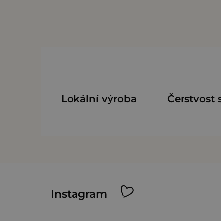
hvězdiček.
Lokální výroba
Čerstvost 
Z
Instagram
á