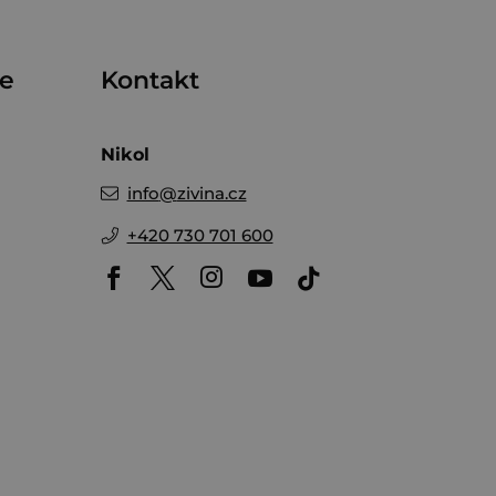
me
Kontakt
Nikol
info
@
zivina.cz
+420 730 701 600