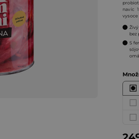
probiot
5
navíc 
hvězdi
vysoce
Živý
bez 
S f
sójo
omá
Množs
24