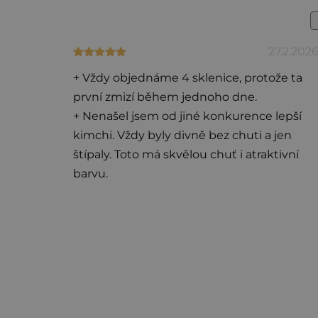
o
d
27.2.202
Hodnocení produktu je 5 z 5 hvězdiček.
n
o
+ Vždy objednáme 4 sklenice, protože ta
první zmizí během jednoho dne.
c
+ Nenašel jsem od jiné konkurence lepší
e
kimchi. Vždy byly divně bez chuti a jen
n
štípaly. Toto má skvělou chuť i atraktivní
í
barvu.