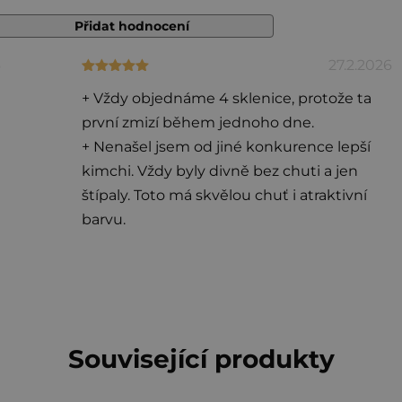
hvězdiček.
Přidat hodnocení
6
27.2.2026
Hodnocení produktu je 5 z 5 hvězdiček.
+ Vždy objednáme 4 sklenice, protože ta
první zmizí během jednoho dne.
+ Nenašel jsem od jiné konkurence lepší
kimchi. Vždy byly divně bez chuti a jen
štípaly. Toto má skvělou chuť i atraktivní
barvu.
Související produkty