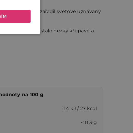
 Kimchi dokonce zařadil světově uznávaný
SÍM
e zpomalí, aby zůstalo hezky křupavé a
 hodnoty na 100 g
114 kJ / 27 kcal
< 0,3 g