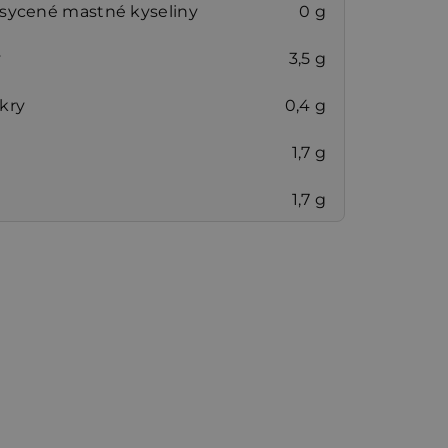
asycené mastné kyseliny
0 g
y
3,5 g
kry
0,4 g
1,7 g
1,7 g