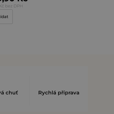
 Kč bez DPH
lídat
vá chuť
Rychlá příprava