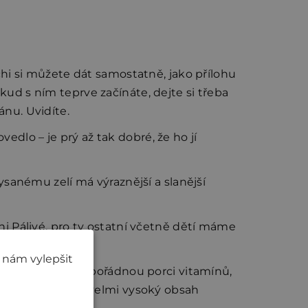
mchi si můžete dát samostatně, jako přílohu
kud s ním teprve začínáte, dejte si třeba
ánu. Uvidíte.
edlo – je prý až tak dobré, že ho jí
anému zelí má výraznější a slanější
chi Pálivé, pro ty ostatní včetně dětí máme
 nám vylepšit
em konzumujete pořádnou porci vitamínů,
llus bakterií. Má velmi vysoký obsah