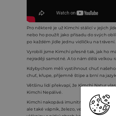
Pro některé je už Kimchi stálicí v jejich 
nebo ho použít jako přísadu do svých oblíb
po každém jídle jednu vidličku na trávení.
Vyrobili jsme Kimchi přesně tak, jak ho má
nejraději samotné. A to nám dělá velkou r
Kdybychom měli vystihnout chuť našeho Ki
chuť, křupe, příjemně štípe a brní na jaz
Většinu lidí překvapí, že Kimchi Natur vla
Kimchi Nepálivé.
Kimchi nakopává imunitní systém, udržuj
ale také vápník, železo, velké množství an