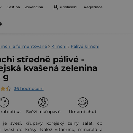
k
Přihlášení
Registrace
Čeština
Slovenčina
k
Nákupní
košík
imchi a fermentované
Kimchi
Pálivé kimchi
chi středně pálivé -
ejská kvašená zelenina
 g
36 hodnocení
rné
cení
ktu
probiotika
Svěží a křupavé
Umami chuť
 je svěží, křupavý korejský zelný salát, co
 kvasí do krásy. Nálož vitamínů, minerálů a