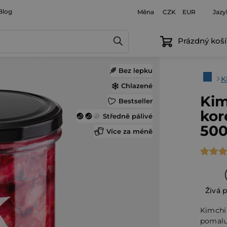
Blog
Měna
Jazy
CZK
EUR
Prázdný koší
Bez lepku
Domů
K
Chlazené
Kim
Bestseller
kor
Středně pálivé
500
Více za méně
Průmě
hodno
produ
Živá 
je
4,7
Kimchi
z
pomalu