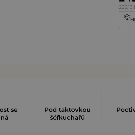
223,13
H
ost se
Pod taktovkou
Pocti
zná
šéfkuchařů