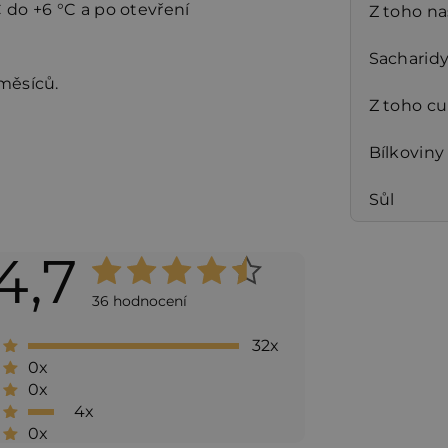
C do +6 °C a po otevření
Z toho n
Sacharid
 měsíců.
Z toho cu
Bílkoviny
Sůl
4,7
Průměrné
hodnocení
36 hodnocení
produktu
32x
je
0x
4,7
0x
4x
z 5
0x