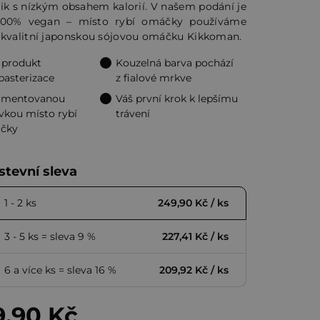
ik s nízkým obsahem kalorií. V našem podání je
100% vegan – místo rybí omáčky používáme
ček.
 kvalitní japonskou sójovou omáčku Kikkoman.
 produkt
Kouzelná barva pochází
pasterizace
z fialové mrkve
ermentovanou
Váš první krok k lepšímu
vkou místo rybí
trávení
čky
tevní sleva
1 - 2 ks
249,90 Kč
/ ks
3 - 5 ks = sleva 9 %
227,41 Kč
/ ks
6 a více ks = sleva 16 %
209,92 Kč
/ ks
9,90 Kč