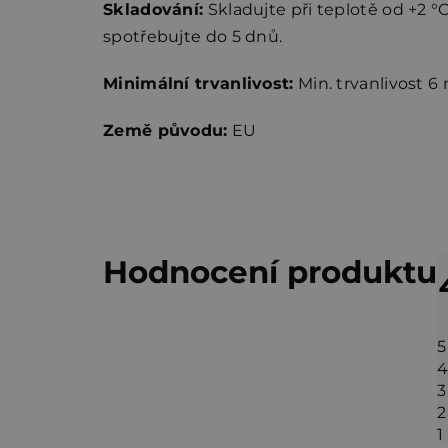
Skladování:
Skladujte při teplotě od +2 °
spotřebujte do 5 dnů.
Minimální trvanlivost:
Min. trvanlivost 6
Země původu:
EU
V
Hodnocení produktu
ý
p
5
i
4
3
s
2
h
1