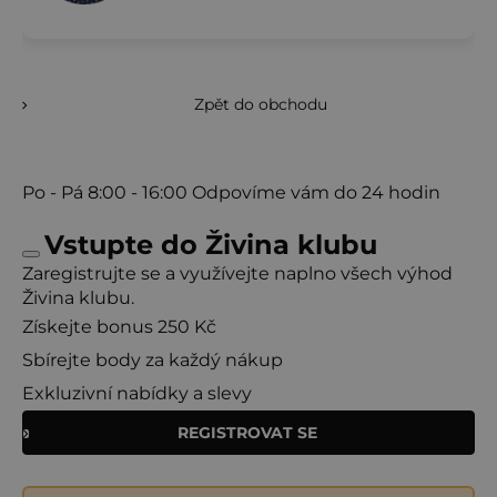
Podpořte chuť správným vybavením
Jak dlouho vařit zeleninový vývar?
Po přidání všech ingrediencí stačí vývar jen krátce povařit,
aby se vývar prohřál a chutě se spojily.
Další recepty se zeleninovým základem
Zpět do obchodu
Bude vám také chutnat
Bude vám také chutnat
Po - Pá
8:00 - 16:00
Odpovíme vám do 24 hodin
Vstupte do Živina klubu
Zaregistrujte se a využívejte naplno všech výhod
Živina klubu.
Získejte bonus 250 Kč
Sbírejte body za každý nákup
Exkluzivní nabídky a slevy
REGISTROVAT SE