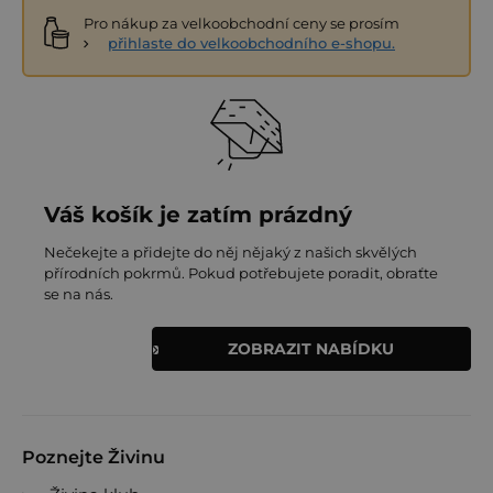
Pro nákup za velkoobchodní ceny se prosím
Autor receptu
Bude vám také chutnat
přihlaste do velkoobchodního e-shopu.
Jana Janďourková
Průvodkyně chutí Živiny
Vyzkoušejte další variace i extra tipy
Váš košík je zatím prázdný
Vůně navíc: Kari pastu krátce rozvoňte na oleji, až pak
Nečekejte a přidejte do něj nějaký z našich skvělých
kokosové mléko (víc vůně).
přírodních pokrmů. Pokud potřebujete poradit, obraťte
Zelenina podle tvrdosti: Lilek dřív, paprika klidně až na
se na nás.
posledních 5 minut.
ZOBRAZIT NABÍDKU
Šmrnc: Sladko-kyselost udělá limetka (šťáva i kůra) a
maličká špetka cukru.
Křupavost: Tofu dávejte navrch až na talíři – zůstane
křupavé.
Poznejte Živinu
Varianta: Místo rýže bún nudle.