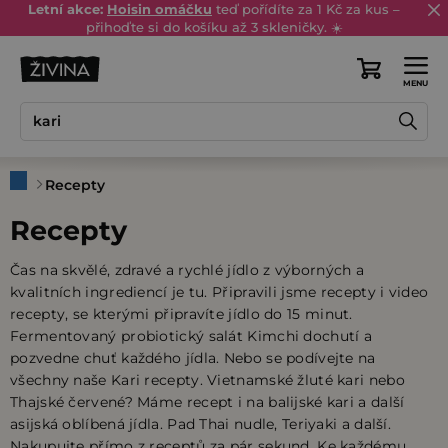
Přejít
Letní akce:
Hoisin omáčku
teď pořídíte za 1 Kč za kus –
přihoďte si do košíku až 3 skleničky. ☀️
na
obsah
Nákupní
košík
Domů
Recepty
Recepty
Čas na skvělé, zdravé a rychlé jídlo z výborných a
kvalitních ingrediencí je tu. Připravili jsme recepty i video
recepty, se kterými připravíte jídlo do 15 minut.
Fermentovaný probiotický salát Kimchi dochutí a
pozvedne chuť každého jídla. Nebo se podívejte na
všechny naše Kari recepty. Vietnamské žluté kari nebo
Thajské červené? Máme recept i na balijské kari a další
asijská oblíbená jídla. Pad Thai nudle, Teriyaki a další.
Nakupujte přímo z receptů za pár sekund. Ke každému