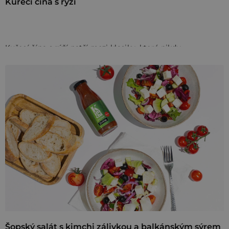
Kuřecí čína s rýží
Kuřecí čína s rýží patří mezi klasiky, které nikdy
nezklamou. Omáčka Na čínu dodá masu i zelenině plnou
chuť a vy během 15 minut připravíte rychlý domácí oběd.
Omáčka Na čínu s přirozenou umami chutí 🤩
5 tipů, jak využít zbytek omáčky Na čínu
ZJISTIT VÍCE
Suroviny
porce
300
g
kuřecích prsou
1
lžíce
rostlinného oleje
1
ks
zeleniny dle výběru – paprika, malá cuketa nebo
cibule
Šopský salát s kimchi zálivkou a balkánským sýrem