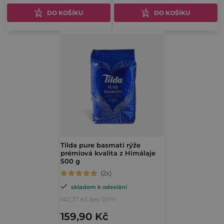
ů
5,0
4,3
DO KOŠÍKU
DO KOŠÍKU
z
z
5
5
hvězdiček.
hvězdiček.
Tilda pure basmati rýže
prémiová kvalita z Himálaje
500 g
Průměrné
skladem k odeslání
hodnocení
142,77 Kč bez DPH
produktu
159,90 Kč
je