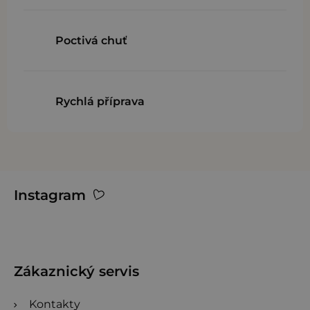
p
i
Poctivá chuť
s
u
Rychlá příprava
Z
Instagram
á
p
a
t
Zákaznický servis
í
Kontakty