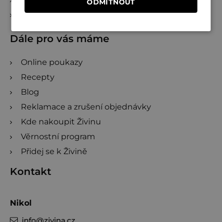
ODMÍTNOUT
Věrnostní program
Dále pro vás máme
Online poukazy
Recepty
Blog
Reklamace a zrušení objednávky
Kde nakoupit Živinu
Věrnostní program
Přidej se k Živině
Kontakt
Nikol
info
@
zivina.cz