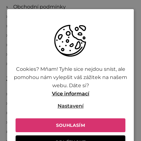
Obchodní podmínky
Podmínky ochrany osobních údajů
Vše o nákupu
Kde nakoupit Živinu
Doprava a platba
Reklamace a zrušení objednávky
Sledování zásilek
Cookies? Mňam! Tyhle sice nejdou sníst, ale
pomohou nám vylepšit váš zážitek na našem
Jsme Živina
webu. Dáte si?
O Živině
Více informací
Společně proti plýtvání
Nastavení
Investujte do Živiny
Přidej se k Živině
SOUHLASÍM
Velkoobchod
Projekty