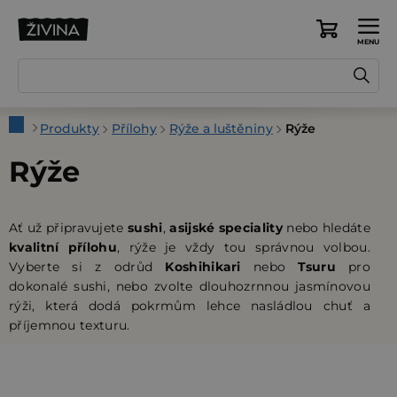
Přejít
na
Nákupní
obsah
košík
Domů
Produkty
Přílohy
Rýže a luštěniny
Rýže
Rýže
Ať už připravujete
sushi
,
asijské speciality
nebo hledáte
kvalitní přílohu
, rýže je vždy tou správnou volbou.
Vyberte si z odrůd
Koshihikari
nebo
Tsuru
pro
dokonalé sushi, nebo zvolte dlouhozrnnou jasmínovou
rýži, která dodá pokrmům lehce nasládlou chuť a
příjemnou texturu.