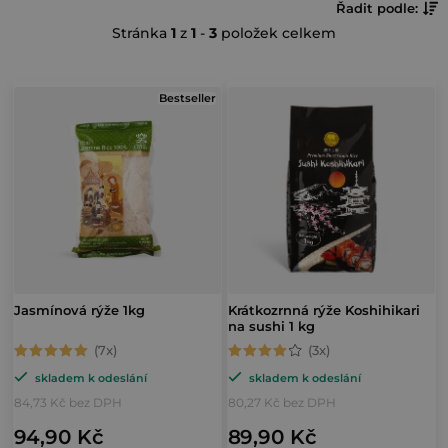
Ř
Řadit podle:
Stránka
1
z
1
-
3
položek celkem
a
z
V
e
Bestseller
ý
n
p
í
i
p
s
r
p
o
r
d
o
Jasmínová rýže 1kg
Krátkozrnná rýže Koshihikari
u
na sushi 1 kg
d
k
Průměrné
Průměrné
u
t
skladem k odeslání
skladem k odeslání
hodnocení
hodnocení
k
84,73 Kč bez DPH
80,27 Kč bez DPH
ů
produktu
produktu
t
94,90 Kč
89,90 Kč
je
je