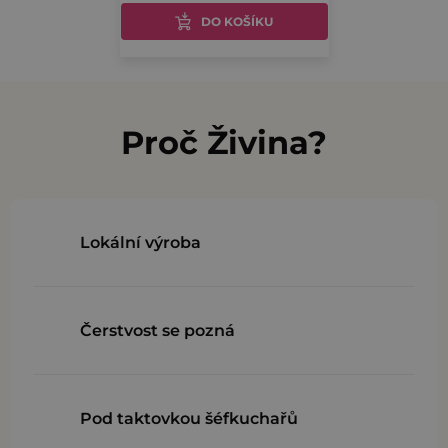
5,0
DO KOŠÍKU
z
5
O
hvězdiček.
v
l
Proč Živina?
á
d
a
c
Lokální výroba
í
p
r
Čerstvost se pozná
v
k
y
v
Pod taktovkou šéfkuchařů
ý