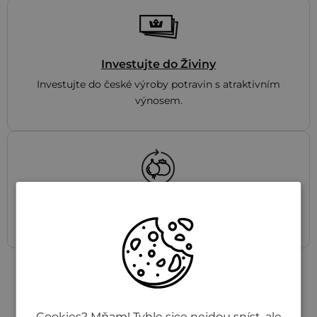
Investujte do Živiny
Investujte do české výroby potravin s atraktivním
výnosem.
Společně proti plýtvání
Zapojte se s námi do boje proti plýtvání a ušetřete.
Po nákupu
Cookies? Mňam! Tyhle sice nejdou sníst, ale