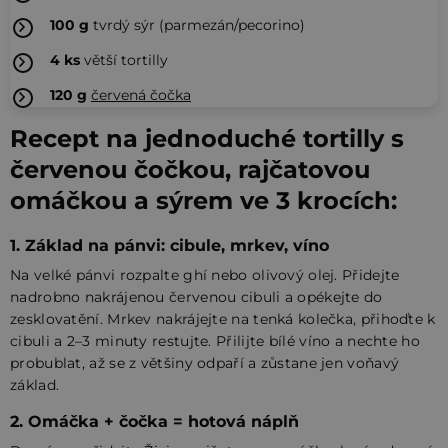
100
g
tvrdý sýr (parmezán/pecorino)
4
ks
větší tortilly
120
g
červená čočka
Recept na jednoduché tortilly s
červenou čočkou, rajčatovou
omáčkou a sýrem ve 3 krocích:
1. Základ na pánvi: cibule, mrkev, víno
Na velké pánvi rozpalte ghí nebo olivový olej. Přidejte
nadrobno nakrájenou červenou cibuli a opékejte do
zesklovatění. Mrkev nakrájejte na tenká kolečka, přihoďte k
cibuli a 2–3 minuty restujte. Přilijte bílé víno a nechte ho
probublat, až se z většiny odpaří a zůstane jen voňavý
základ.
2. Omáčka + čočka = hotová náplň