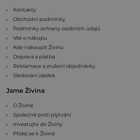
í
Kontakty
Obchodní podmínky
Podmínky ochrany osobních údajů
Vše o nákupu
Kde nakoupit Živinu
Doprava a platba
Reklamace a zrušení objednávky
Sledování zásilek
Jsme Živina
O Živině
Společně proti plýtvání
Investujte do Živiny
Přidej se k Živině