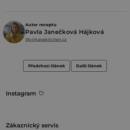
Autor receptu
Pavla Janečková Hájková
@vintagekitchen.cz
Předchozí článek
Další článek
Z
Instagram
á
p
a
t
Zákaznický servis