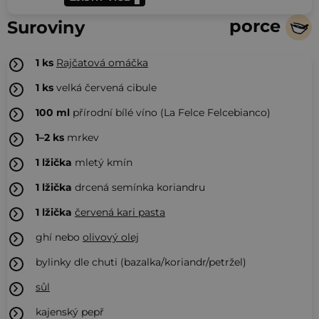
porce
Suroviny
1 ks
Rajčatová omáčka
1 ks
velká červená cibule
100
ml
přírodní bílé víno (La Felce Felcebianco)
1–2 ks
mrkev
1
lžička
mletý kmín
1
lžička
drcená semínka koriandru
1
lžička
červená kari pasta
ghí nebo
olivový olej
bylinky dle chuti (bazalka/koriandr/petržel)
sůl
kajenský pepř