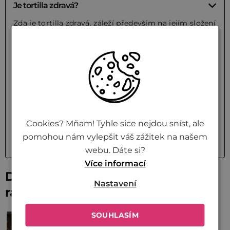
Je tortilla zdravá?
Zda je tortilla zdravá, záleží především na jejím složení
a zvolené náplni. Tradiční kukuřičné nebo celozrnné
placky jsou díky obsahu vlákniny a nižšímu
glykemickému indexu výživnou volbou, zatímco
běžné pšeničné tortilly z bílé mouky představují spíše
zdroj rychlých cukrů srovnatelný s bílým rohlíkem.
Pokud ale sáhnete po kvalitní variantě a doplníte ji
dostatkem zeleniny a bílkovinami namísto tučných
dresinků, může být skvělou součástí vyváženého
Cookies? Mňam! Tyhle sice nejdou sníst, ale
jídelníčku.
pomohou nám vylepšit váš zážitek na našem
webu. Dáte si?
Více informací
Další recepty s
Nastavení
rajčatovou omáčkou
SOUHLASÍM