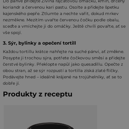
Do pánve přidejte Živina rajčatovou omáčku, kmín, drcený
koriandr a červenou kari pastu. Osolte a přidejte špetku
kajenského pepře. Ztlumte a nechte vařit, dokud mrkev
nezměkne. Mezitím uvařte červenou čočku podle obalu,
sceďte a vmíchejte ji do omáčky. Ještě chvíli povařte, ať se
vše spojí.
3. Sýr, bylinky a opečení tortill
Každou tortillu krátce nahřejte na suché pánvi, ať změkne.
Posypte ji trochou sýra, potřete čočkovou směsí a přidejte
čerstvé bylinky. Překlopte napůl jako quesadillu. Opečte z
obou stran, až se sýr rozpustí a tortilla získá zlaté flíčky.
Podávejte hned – ideálně krájené na trojúhelníky, ať se to
dobře jí.
Produkty z receptu