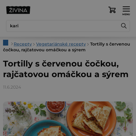
Přejít
na
Nákupní
obsah
košík
Domů
Recepty
Vegetariánské recepty
Tortilly s červenou
čočkou, rajčatovou omáčkou a sýrem
Tortilly s červenou čočkou,
rajčatovou omáčkou a sýrem
11.6.2024