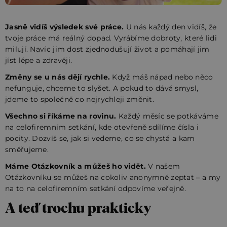
Jasně vidíš výsledek své práce.
U nás každý den vidíš, že
tvoje práce má reálný dopad. Vyrábíme dobroty, které lidi
milují. Navíc jim dost zjednodušují život a pomáhají jim
jíst lépe a zdravěji.
Změny se u nás dějí rychle.
Když máš nápad nebo něco
nefunguje, chceme to slyšet. A pokud to dává smysl,
jdeme to společně co nejrychleji změnit.
Všechno si říkáme na rovinu.
Každý měsíc se potkáváme
na celofiremním setkání, kde otevřeně sdílíme čísla i
pocity. Dozvíš se, jak si vedeme, co se chystá a kam
směřujeme.
Máme Otázkovník a můžeš ho vidět.
V našem
Otázkovníku se můžeš na cokoliv anonymně zeptat – a my
na to na celofiremním setkání odpovíme veřejně.
A teď trochu prakticky