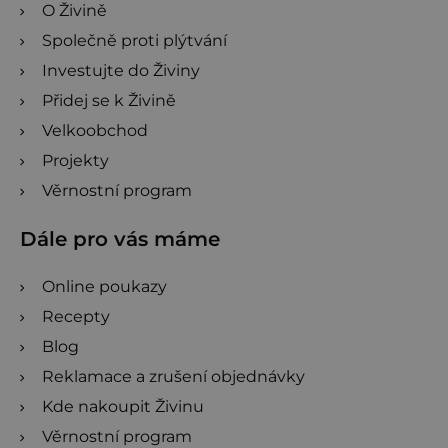
u
O Živině
napravit, ať víš, do čeho jdeš.
Využij kód na
slevu 10 %: KARIERA10
Společně proti plýtvání
Investujte do Živiny
Přidej se k Živině
Velkoobchod
Projekty
Věrnostní program
Dále pro vás máme
Online poukazy
Recepty
Blog
Reklamace a zrušení objednávky
Kde nakoupit Živinu
Věrnostní program