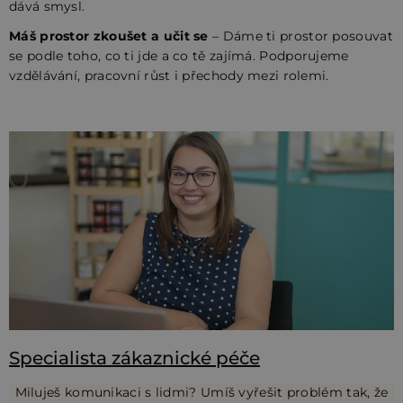
dává smysl.
Máš prostor zkoušet a učit se
– Dáme ti prostor posouvat
se podle toho, co ti jde a co tě zajímá. Podporujeme
vzdělávání, pracovní růst i přechody mezi rolemi.
V
ý
p
i
s
č
l
á
n
k
Specialista zákaznické péče
ů
Miluješ komunikaci s lidmi? Umíš vyřešit problém tak, že