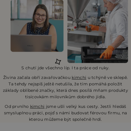
S chutí jde všechno líp. I ta práce od ruky.
Živina začala obří zavařovačkou
kimchi
u tchýně ve sklepě.
Ta tehdy nejspíš ještě netušila, že tím pomáhá položit
základy oblíbené značky, která dnes posílá mňam produkty
tisícovkám milovníkům dobrého jídla.
Od prvního
kimchi
jsme ušli velký kus cesty. Jestli hledáš
smysluplnou práci, pojď s námi budovat férovou firmu, na
kterou můžeme být společně hrdí.