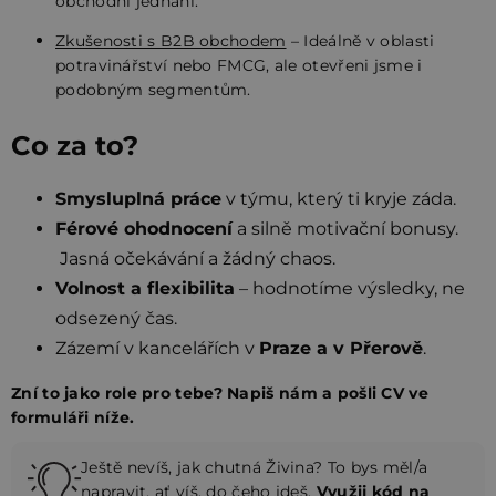
obchodní jednání.
Zkušenosti s B2B obchodem
– Ideálně v oblasti
potravinářství nebo FMCG, ale otevřeni jsme i
podobným segmentům.
Co za to?
Smysluplná práce
v týmu, který ti kryje záda.
Férové ohodnocení
a silně motivační bonusy.
Jasná očekávání a žádný chaos
.
Volnost a flexibilita
–
hodnotíme výsledky, ne
odsezený čas.
Zázemí v kancelářích v
Praze a v Přerově
.
Zní to jako role pro tebe? Napiš nám a pošli CV ve
formuláři níže.
Ještě nevíš, jak chutná Živina? To bys měl/a
napravit, ať víš, do čeho jdeš.
Využij kód na