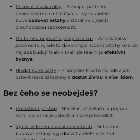
Pečovat o zákazníky
– Stávající partnery
nenecháváme na holičkách. Tvým úkolem
bude
budovat vztahy
a starat se o jejich
dlouhodobou spokojenost.
Do terénu pojedeš s jasným cílem
– Za zákazníky
jezdíme tam, kde to dává smysl. Dobré vztahy se sice
nejlépe budují tváří v tvář, ale hlavní je
efektivní
byznys
.
Hledat nové cesty
– Přemýšlet kreativně, kde a jak
oslovit nové zákazníky a
dostat Živinu k více lidem
.
Bez čeho se neobejdeš?
Proaktivní přístup
– Nečekáš, až zákazníci přijdou
sami, ale umíš je oslovit a hravě přesvědčit.
Výborné komunikační dovednosti
– Schopnost
budovat vztahy, vyjednávat a efektivně řídit