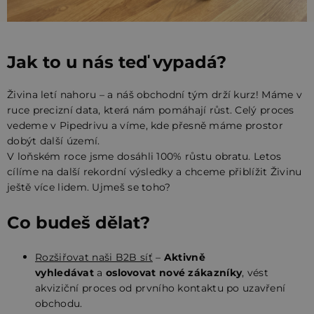
Jak to u nás teď vypadá?
Živina letí nahoru – a náš obchodní tým drží kurz! Máme v
ruce precizní data, která nám pomáhají růst. Celý proces
vedeme v Pipedrivu a víme, kde přesně máme prostor
dobýt další území.
V loňském roce jsme dosáhli 100% růstu obratu. Letos
cílíme na další rekordní výsledky a chceme přiblížit Živinu
ještě více lidem. Ujmeš se toho?
Co budeš dělat?
Rozšiřovat naši B2B síť
–
Aktivně
vyhledávat
a
oslovovat nové zákazníky
, vést
akviziční proces od prvního kontaktu po uzavření
obchodu.