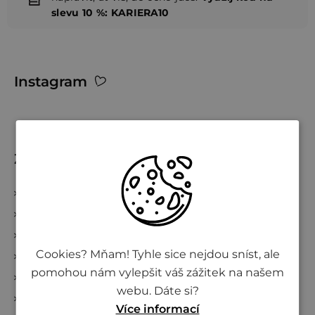
slevu 10 %: KARIERA10
Z
Instagram
á
p
a
t
Zákaznický servis
í
Kontakty
Obchodní podmínky
Podmínky ochrany osobních údajů
Cookies? Mňam! Tyhle sice nejdou sníst, ale
Vše o nákupu
pomohou nám vylepšit váš zážitek na našem
Kde nakoupit Živinu
webu. Dáte si?
Doprava a platba
Více informací