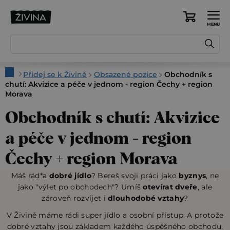
Přejít
na
Nákupní
obsah
košík
Domů
Přidej se k Živině
Obsazené pozice
Obchodník s
chutí: Akvizice a péče v jednom - region Čechy + region
Morava
Obchodník s chutí: Akvizice
a péče v jednom - region
Čechy + region Morava
Máš rád*a
dobré jídlo
? Bereš svoji práci jako
byznys
, ne
jako "výlet po obchodech"? Umíš
otevírat dveře
, ale
zároveň rozvíjet i
dlouhodobé vztahy
?
V Živině máme rádi super jídlo a osobní přístup. A protože
dobré vztahy jsou základem každého úspěšného obchodu,