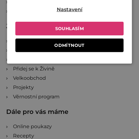
Reklamace a zrušení objednávky
Nastavení
Sledování zásilek
Jsme Živina
SOUHLASÍM
O Živině
ODMÍTNOUT
Společně proti plýtvání
Investujte do Živiny
Přidej se k Živině
Velkoobchod
Projekty
Věrnostní program
Dále pro vás máme
Online poukazy
Recepty