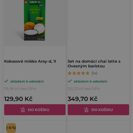
Kokosové mléko Aroy-d, 1l
Set na domácí chai latte s
Ovesným baristou
Průměrné
skladem k odeslání
skladem k odeslání
hodnocení
115,98 Kč bez DPH
312,23 Kč bez DPH
produktu
129,90 Kč
349,70 Kč
je
5,0
DO KOŠÍKU
DO KOŠÍKU
z
5
(–5 %)
hvězdiček.