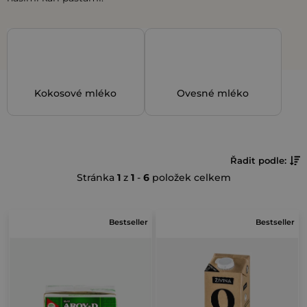
Kokosové mléko
Ovesné mléko
Ř
Řadit podle:
Stránka
1
z
1
-
6
položek celkem
a
z
V
e
Bestseller
Bestseller
ý
n
p
í
i
p
s