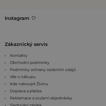
Z
Instagram
á
p
a
t
Zákaznický servis
í
Kontakty
Obchodní podmínky
Podmínky ochrany osobních údajů
Vše o nákupu
Kde nakoupit Živinu
Doprava a platba
Reklamace a zrušení objednávky
Sledování zásilek