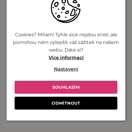
Lokální výroba
Cookies? Mňam! Tyhle sice nejdou sníst, ale
Čerstvost se pozná
pomohou nám vylepšit váš zážitek na našem
webu. Dáte si?
Více informací
Pod taktovkou šéfkuchařů
Nastavení
SOUHLASÍM
Poctivá chuť
ODMÍTNOUT
Rychlá příprava