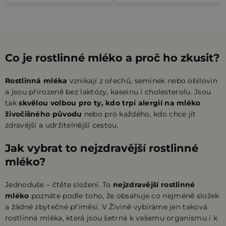
O
hvězdiček.
v
l
á
Co je rostlinné mléko a proč ho zkusit?
d
a
Rostlinná mléka
vznikají z ořechů, semínek nebo obilovin
c
a jsou přirozeně bez laktózy, kaseinu i cholesterolu. Jsou
í
tak
skvělou volbou pro ty, kdo trpí alergií na mléko
živočišného původu
nebo pro každého, kdo chce jít
p
zdravější a udržitelnější cestou.
r
v
Jak vybrat to nejzdravější rostlinné
k
mléko?
y
v
Jednoduše – čtěte složení. To
nejzdravější rostlinné
mléko
poznáte podle toho, že obsahuje co nejméně složek
ý
a žádné zbytečné příměsi. V Živině vybíráme jen taková
p
rostlinná mléka, která jsou šetrná k vašemu organismu i k