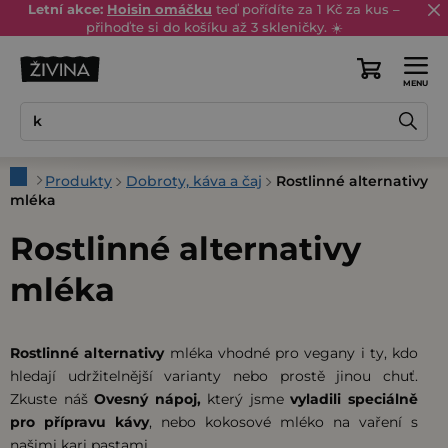
Přejít
Letní akce:
Hoisin omáčku
teď pořídíte za 1 Kč za kus –
přihoďte si do košíku až 3 skleničky. ☀️
na
obsah
Nákupní
košík
Domů
Produkty
Dobroty, káva a čaj
Rostlinné alternativy
mléka
Rostlinné alternativy
mléka
Rostlinné alternativy
mléka vhodné pro vegany i ty, kdo
hledají udržitelnější varianty nebo prostě jinou chuť.
Zkuste náš
Ovesný nápoj,
který jsme
vyladili speciálně
pro přípravu kávy
, nebo kokosové mléko na vaření s
našimi kari pastami.