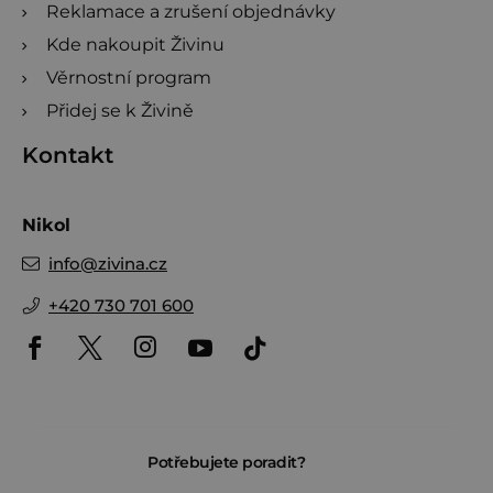
Reklamace a zrušení objednávky
Kde nakoupit Živinu
Věrnostní program
Přidej se k Živině
Kontakt
Nikol
info
@
zivina.cz
+420 730 701 600
Potřebujete poradit?