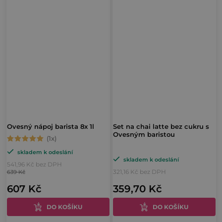
Ovesný nápoj barista 8x 1l
Set na chai latte bez cukru s
Ovesným baristou
Průměrné
skladem k odeslání
hodnocení
skladem k odeslání
541,96 Kč bez DPH
produktu
321,16 Kč bez DPH
639 Kč
je
607 Kč
359,70 Kč
5,0
z
DO KOŠÍKU
DO KOŠÍKU
5