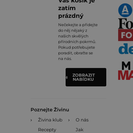
Váš košík je
zatím
prázdný
Nečekejte a přidejte
do něj nějaký z
našich skvělých
přírodních pokrmů.
Pokud potřebujete
poradit, obraťte se
na nás.
ZOBRAZIT
NABÍDKU
Poznejte Živinu
Živina klub
O nás
Recepty
Jak