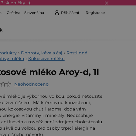
3 skleničky. ☀️
k
Přihlášení
Registrace
Čeština
Slovenčina
k
Nákupní
košík
rodukty
Dobroty, káva a čaj
Rostlinné
ativy mléka
Kokosové mléko
osové mléko Aroy-d, 1l
Neohodnoceno
rné
cení
vé mléko je výbornou volbou, pokud netoužíte
ktu
ku živočišném. Má krémovou konzistenci,
nou kokosovou chuť i aroma, dodá vám
 energie, vitamíny i minerály. Neobsahuje
 ani kasein a rovněž není zdrojem cholesterolu.
o skvělou volbou pro osoby trpící alergií na
živočišného původu.