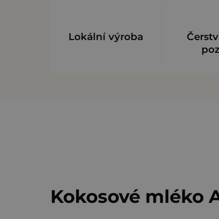
Lokální výroba
Čerstv
po
Kokosové mléko Ar