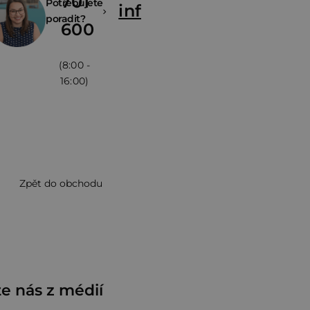
701
Potřebujete
info@zivina.cz
poradit?
600
(8:00 -
16:00)
Zpět do obchodu
e nás z médií