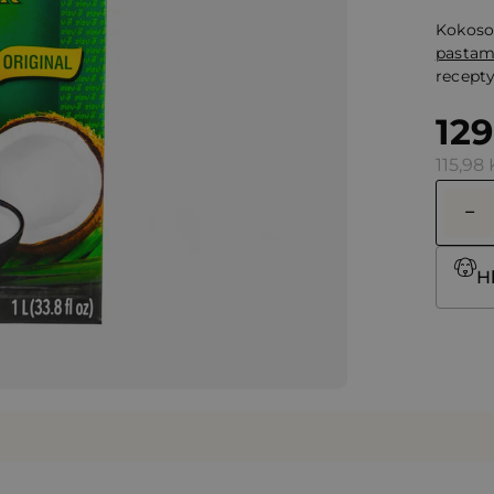
hvězdi
Kokoso
pastam
recepty
129
115,98
H