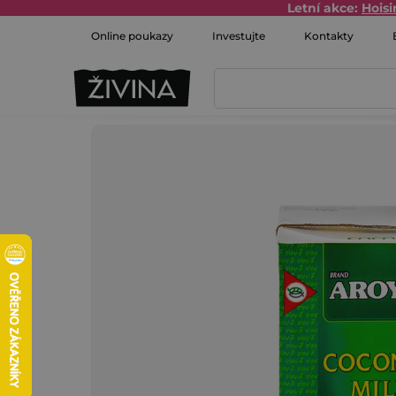
Přejít
Letní akce:
Hois
na
Online poukazy
Investujte
Kontakty
obsah