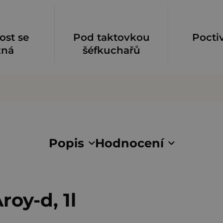
ost se
Pod taktovkou
Pocti
zná
šéfkuchařů
Popis
Hodnocení
oy-d, 1l