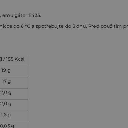
, emulgátor E435.
dničce do 6 °C a spotřebujte do 3 dnů. Před použitím pr
j / 185 Kcal
19 g
17 g
2,0 g
2,0 g
1,6 g
0,05 g