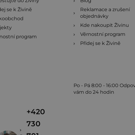
estujte do Živiny
Blog
dej se k Živině
Reklamace a zrušení
objednávky
lkoobchod
Kde nakoupit Živinu
jekty
Věrnostní program
nostní program
Přidej se k Živině
Po - Pá
8:00 - 16:00
Odpo
vám do 24 hodin
+420
730