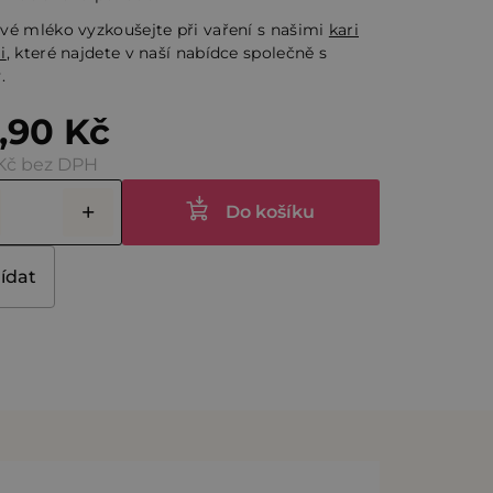
ček.
vé mléko vyzkoušejte při vaření s našimi
kari
i
, které najdete v naší nabídce společně s
.
,90 Kč
 Kč bez DPH
Do košíku
lídat