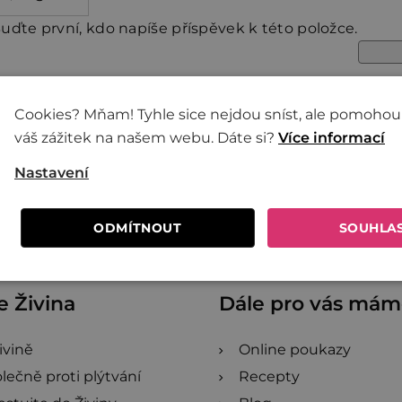
uďte první, kdo napíše příspěvek k této položce.
Cookies? Mňam! Tyhle sice nejdou sníst, ale pomohou
váš zážitek na našem webu. Dáte si?
Více informací
Nastavení
ODMÍTNOUT
SOUHLA
 Živina
Dále pro vás má
ivině
Online poukazy
lečně proti plýtvání
Recepty