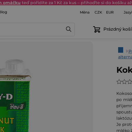
in omáčku
teď pořídíte za 1 Kč za kus – přihoďte si do košíku až 
Blog
Měna
Jazy
CZK
EUR
Prázdný koší
Domů
P
altern
Kok
Průmě
hodno
Kokoso
produ
po mlé
příjem
je
spoustu
0,0
laktózu
z
Je prot
5
mléko 