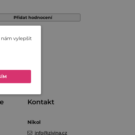
Přidat hodnocení
 nám vylepšit
SÍM
me
Kontakt
Nikol
info
@
zivina.cz