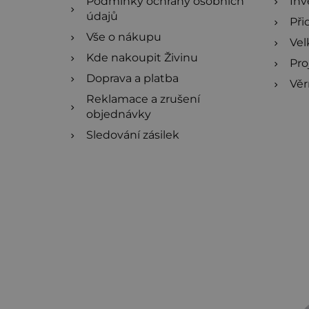
Podmínky ochrany osobních
Inv
údajů
Při
Vše o nákupu
Ve
Kde nakoupit Živinu
Pro
Doprava a platba
Věr
Reklamace a zrušení
objednávky
Sledování zásilek