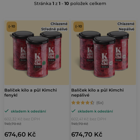
Stránka
1
z
1
-
10
položek celkem
a
z
V
e
Chlazené
Chlazené
(–10
(–10
Středně pálivé
Nepálivé
ý
n
%)
%)
p
í
i
p
s
r
p
o
r
d
o
Balíček kilo a půl Kimchi
Balíček kilo a půl Kimchi
u
fenykl
nepálivé
d
k
Průměrné
u
t
skladem k odeslání
skladem k odeslání
hodnocení
k
602,32 Kč bez DPH
602,41 Kč bez DPH
ů
produktu
749,70 Kč
749,70 Kč
t
je
674,60 Kč
674,70 Kč
ů
4,7