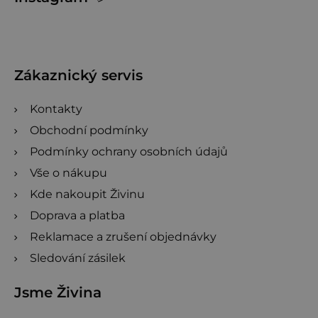
á
p
a
t
Zákaznický servis
í
Kontakty
Obchodní podmínky
Podmínky ochrany osobních údajů
Vše o nákupu
Kde nakoupit Živinu
Doprava a platba
Reklamace a zrušení objednávky
Sledování zásilek
Jsme Živina