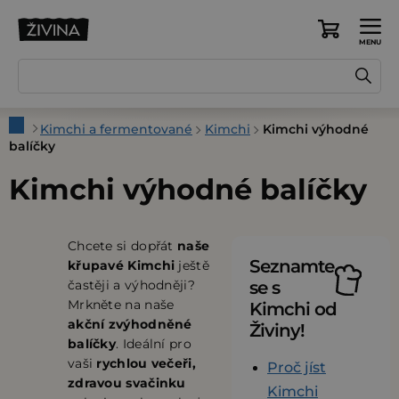
Přejít
na
Nákupní
obsah
košík
Domů
Kimchi a fermentované
Kimchi
Kimchi výhodné
balíčky
Kimchi výhodné balíčky
Chcete si dopřát
naše
Seznamte
křupavé Kimchi
ještě
častěji a výhodněji?
se s
Mrkněte na naše
Kimchi od
akční zvýhodněné
Živiny!
balíčky
. Ideální pro
vaši
rychlou večeři,
Proč jíst
zdravou svačinku
Kimchi