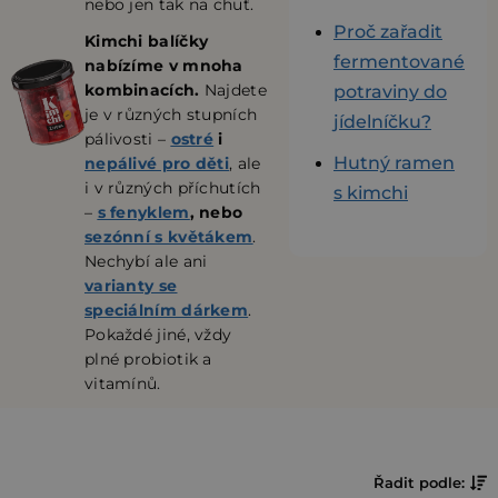
nebo jen tak na chuť.
Proč zařadit
Kimchi balíčky
fermentované
nabízíme v mnoha
kombinacích.
Najdete
potraviny do
je v různých stupních
jídelníčku?
pálivosti –
ostré
i
Hutný ramen
nepálivé pro děti
, ale
i v různých příchutích
s kimchi
–
s fenyklem
, nebo
sezónní s květákem
.
Nechybí ale ani
varianty se
speciálním dárkem
.
Pokaždé jiné, vždy
plné probiotik a
vitamínů.
Ř
Řadit podle: