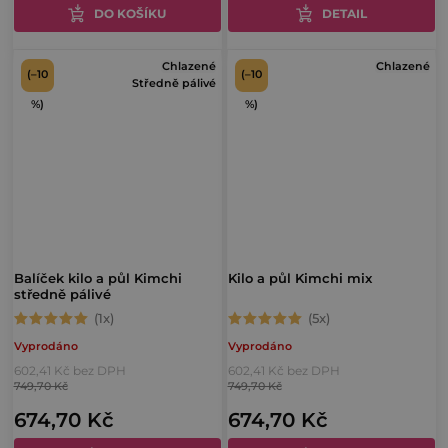
z
DO KOŠÍKU
z
DETAIL
5
5
Chlazené
Chlazené
hvězdiček.
hvězdiček.
(–10
(–10
Středně pálivé
%)
%)
Balíček kilo a půl Kimchi
Kilo a půl Kimchi mix
středně pálivé
Průměrné
Průměrné
Vyprodáno
Vyprodáno
hodnocení
hodnocení
602,41 Kč bez DPH
602,41 Kč bez DPH
produktu
produktu
749,70 Kč
749,70 Kč
je
je
674,70 Kč
674,70 Kč
5,0
5,0