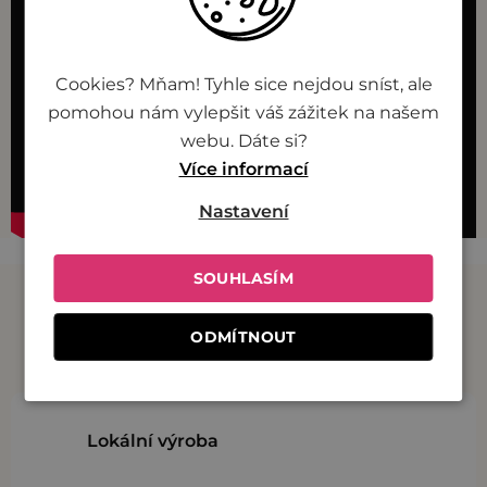
i
s
u
Cookies? Mňam! Tyhle sice nejdou sníst, ale
pomohou nám vylepšit váš zážitek na našem
webu. Dáte si?
Více informací
Nastavení
SOUHLASÍM
Proč Živina?
ODMÍTNOUT
Lokální výroba