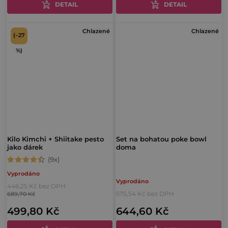
z
DETAIL
z
DETAIL
5
5
Chlazené
Chlazené
hvězdiček.
hvězdiček.
(–27
%)
Kilo Kimchi + Shiitake pesto
Set na bohatou poke bowl
jako dárek
doma
Průměrné
Vyprodáno
hodnocení
Vyprodáno
446,25 Kč bez DPH
produktu
575,54 Kč bez DPH
689,70 Kč
je
499,80 Kč
644,60 Kč
4,7