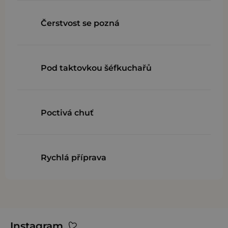
Čerstvost se pozná
Pod taktovkou šéfkuchařů
Poctivá chuť
Rychlá příprava
Z
Instagram