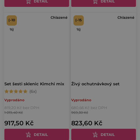
z
DETAIL
DETAIL
5
Chlazené
Chlazené
hvězdiček.
(–10
(–15
%)
%)
Set šesti sklenic Kimchi mix
Živý ochutnávkový set
Průměrné
Vyprodáno
Vyprodáno
hodnocení
819,20 Kč bez DPH
680,66 Kč bez DPH
produktu
1 019,40 Kč
969,30 Kč
je
917,50 Kč
823,60 Kč
5,0
z
DETAIL
DETAIL