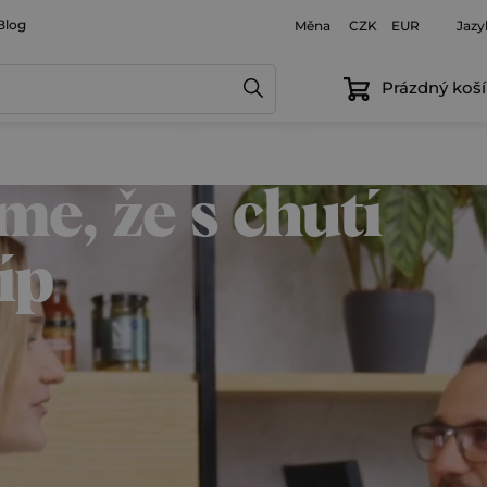
Blog
Měna
Jazy
CZK
EUR
Prázdný koší
me, že s chutí
íp