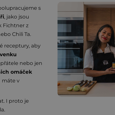
spolupracujeme s
ři
, jako jsou
k Fichtner z
ebo Chili Ta.
vé receptury, aby
 venku
, přátele nebo jen
ašich omáček
a máte v
. I proto je
la.