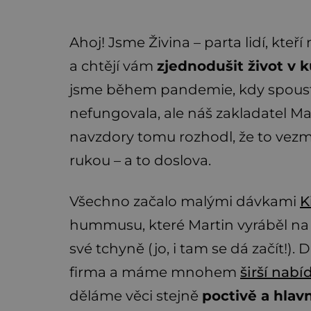
Ahoj! Jsme Živina – parta lidí, kteří 
a chtějí vám
zjednodušit život v 
jsme během pandemie, kdy spoust
nefungovala, ale náš zakladatel Ma
navzdory tomu rozhodl, že to vezm
rukou – a to doslova.
Všechno začalo malými dávkami
K
hummusu, které Martin vyráběl na
své tchyně (jo, i tam se dá začít!). 
firma a máme mnohem
širší nabí
děláme věci stejně
poctivě a hla