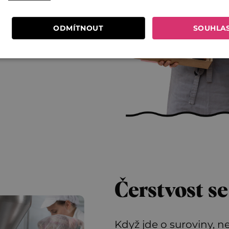
a Ramsayho.
ODMÍTNOUT
SOUHLA
s sám oslovil!
Čerstvost s
Když jde o suroviny,