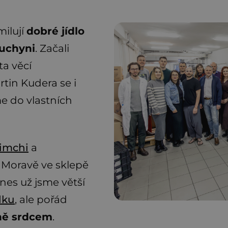
milují
dobré jídlo
kuchyni
. Začali
a věcí
rtin Kudera se i
e do vlastních
imchi
a
 Moravě ve sklepě
Dnes už jsme větší
dku
, ale pořád
vně srdcem
.