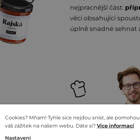
nejpracnější část:
příp
věci obsahující spoust
úplně snadné sehnat a
 Ondřej Dufek
,
terý otevíral
Cookies? Mňam! Tyhle sice nejdou sníst, ale pomohou
váš zážitek na našem webu. Dáte si?
Více informací
pisu má praxe v
Nastavení
vii