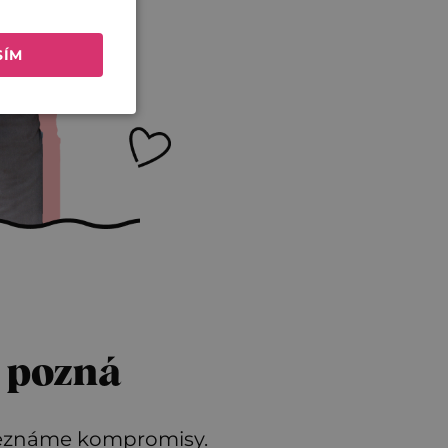
SÍM
e pozná
 neznáme kompromisy.