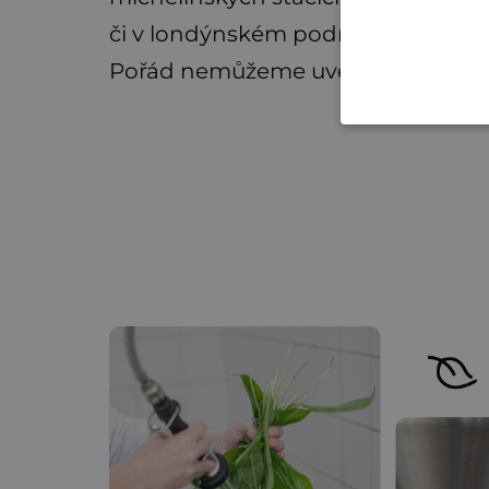
či v londýnském podniku Gordon
Pořád nemůžeme uvěřit tomu, že ná