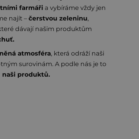
tními farmáři
a vybíráme vždy jen
me najít –
čerstvou zeleninu
,
 které dávají našim produktům
chuť.
něná atmosféra
, která odráží naši
otným surovinám. A podle nás je to
 naši produktů.