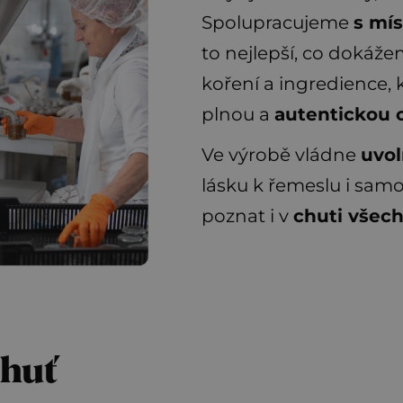
Spolupracujeme
s mís
to nejlepší, co dokáže
koření a ingredience,
plnou a
autentickou 
Ve výrobě vládne
uvol
lásku k řemeslu i sam
poznat i v
chuti všech
chuť