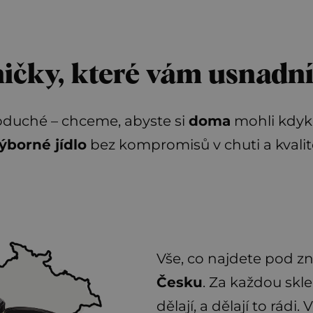
ičky, které vám usnadní
oduché – chceme, abyste si
doma
mohli kdyk
ýborné jídlo
bez kompromisů v chuti a kvalit
Vše, co najdete pod z
Česku
. Za každou sklen
dělají, a dělají to rád