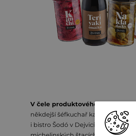
V čele produktového týmu stojí
někdejší šéfkuchař karlínské Esky, k
i bistro Šodó v Dejvicích a v životo
michelinských štacích ve Skandiná