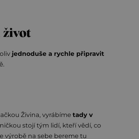
 život
oliv
jednoduše a rychle připravit
ě.
načkou Živina, vyrábíme
tady v
ičkou stojí tým lidí, kteří vědí, co
i. Ve výrobě na sebe bereme tu