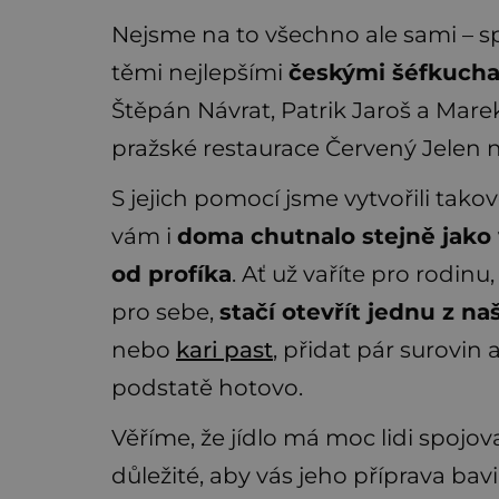
Nejsme na to všechno ale sami – 
těmi nejlepšími
českými šéfkucha
Štěpán Návrat, Patrik Jaroš a Mare
pražské restaurace Červený Jelen n
S jejich pomocí jsme vytvořili tako
vám i
doma chutnalo stejně jako
od profíka
. Ať už vaříte pro rodinu
pro sebe,
stačí otevřít jednu z n
nebo
kari past
, přidat pár surovin 
podstatě hotovo.
Věříme, že jídlo má moc lidi spojovat
důležité, aby vás jeho příprava bavi