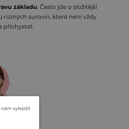
ravu základu
. Často jde o složitější
u různých surovin, které není vždy
 přichystat.
 nám vylepšit