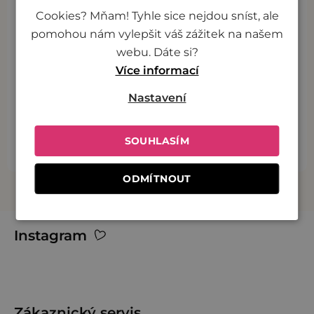
Cookies? Mňam! Tyhle sice nejdou sníst, ale
v
Pod taktovkou šéfkuchařů
pomohou nám vylepšit váš zážitek na našem
ý
webu. Dáte si?
p
Více informací
i
Poctivá chuť
s
Nastavení
u
Rychlá příprava
SOUHLASÍM
ODMÍTNOUT
Z
Instagram
á
p
a
t
Zákaznický servis