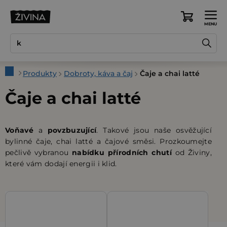
Přejít
na
Nákupní
obsah
košík
Domů
Produkty
Dobroty, káva a čaj
Čaje a chai latté
Čaje a chai latté
Voňavé
a
povzbuzující
. Takové jsou naše osvěžující
bylinné čaje, chai latté a čajové směsi. Prozkoumejte
pečlivě vybranou
nabídku přírodních chutí
od Živiny,
které vám dodají energii i klid.