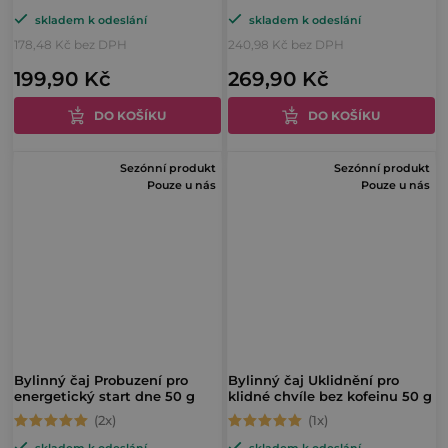
skladem k odeslání
skladem k odeslání
hodnocení
hodnocení
178,48 Kč bez DPH
240,98 Kč bez DPH
produktu
produktu
199,90 Kč
269,90 Kč
je
je
4,7
4,8
DO KOŠÍKU
DO KOŠÍKU
z
z
5
5
Sezónní produkt
Sezónní produkt
hvězdiček.
hvězdiček.
Pouze u nás
Pouze u nás
Bylinný čaj Probuzení pro
Bylinný čaj Uklidnění pro
energetický start dne 50 g
klidné chvíle bez kofeinu 50 g
Průměrné
Průměrné
skladem k odeslání
skladem k odeslání