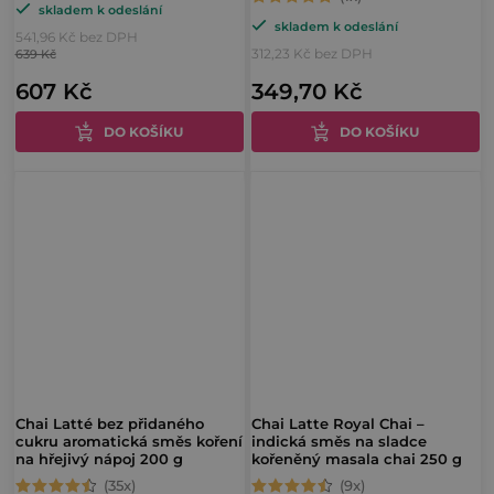
Průměrné
skladem k odeslání
hodnocení
skladem k odeslání
hodnocení
541,96 Kč bez DPH
produktu
312,23 Kč bez DPH
639 Kč
produktu
je
607 Kč
349,70 Kč
je
5,0
5,0
z
DO KOŠÍKU
DO KOŠÍKU
z
5
5
hvězdiček.
hvězdiček.
Chai Latté bez přidaného
Chai Latte Royal Chai –
cukru aromatická směs koření
indická směs na sladce
na hřejivý nápoj 200 g
kořeněný masala chai 250 g
Průměrné
Průměrné