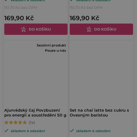
hodnocení
hodnocení
151,70 Kč bez DPH
151,70 Kč bez DPH
produktu
produktu
169,90 Kč
169,90 Kč
je
je
5,0
5,0
DO KOŠÍKU
DO KOŠÍKU
z
z
5
5
Sezónní produkt
hvězdiček.
hvězdiček.
Pouze u nás
Ajurvédský čaj Povzbuzení
Set na chai latte bez cukru s
pro energii a soustředění 50 g
Ovesným baristou
Průměrné
skladem k odeslání
skladem k odeslání
hodnocení