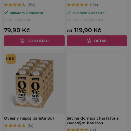
d
k
Průměrné
Průměrné
u
t
skladem k odeslání
skladem k odeslání
hodnocení
hodnocení
k
71,34 Kč bez DPH
od 107,05 Kč bez DPH
ů
produktu
produktu
t
79,90 Kč
119,90 Kč
je
je
od
ů
4,6
5,0
DO KOŠÍKU
DETAIL
z
z
5
5
(–5 %)
hvězdiček.
hvězdiček.
Ovesný nápoj barista 8x 1l
Set na domácí chai latte s
Ovesným baristou
Průměrné