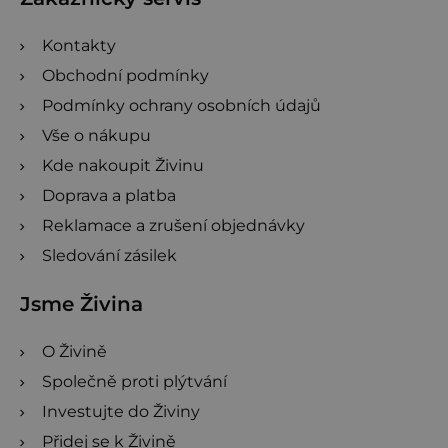
í
Kontakty
Obchodní podmínky
Podmínky ochrany osobních údajů
Vše o nákupu
Kde nakoupit Živinu
Doprava a platba
Reklamace a zrušení objednávky
Sledování zásilek
Jsme Živina
O Živině
Společně proti plýtvání
Investujte do Živiny
Přidej se k Živině