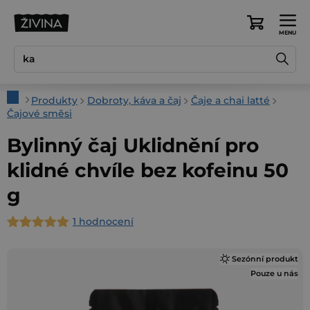
Přejít
na
Nákupní
obsah
košík
Domů
Produkty
Dobroty, káva a čaj
Čaje a chai latté
Čajové směsi
Bylinný čaj Uklidnění pro
klidné chvíle bez kofeinu 50
g
1 hodnocení
Průměrné
hodnocení
Sezónní produkt
produktu
Pouze u nás
je
5,0