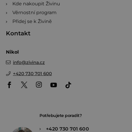
Kde nakoupit Živinu
Věrnostní program
Přidej se k Živině
Kontakt
Nikol
info
@
zivina.cz
+420 730 701 600
Potřebujete poradit?
+420 730 701 600