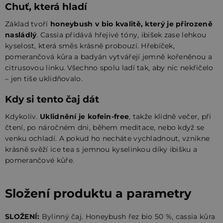
Chuť, která hladí
Základ tvoří
honeybush v bio kvalitě, který je přirozeně
nasládlý
. Cassia přidává hřejivé tóny, ibišek zase lehkou
kyselost, která směs krásně probouzí. Hřebíček,
pomerančová kůra a badyán vytvářejí jemně kořeněnou a
citrusovou linku. Všechno spolu ladí tak, aby nic nekřičelo
– jen tiše uklidňovalo.
Kdy si tento čaj dát
Kdykoliv.
Uklidnění je kofein-free
, takže klidně večer, při
čtení, po náročném dni, během meditace, nebo když se
venku ochladí. A pokud ho necháte vychladnout, vznikne
krásně svěží ice tea s jemnou kyselinkou díky ibišku a
pomerančové kůře.
Složení produktu a parametry
SLOŽENÍ:
Bylinný čaj. Honeybush řez bio 50 %, cassia kůra