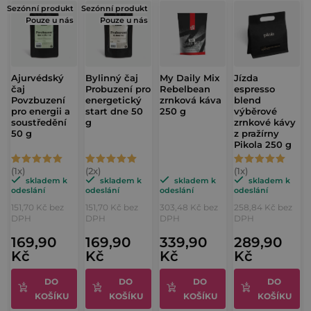
d
Sezónní produkt
Sezónní produkt
Pouze u nás
Pouze u nás
n
o
c
Ajurvédský
Bylinný čaj
My Daily Mix
Jízda
e
čaj
Probuzení pro
Rebelbean
espresso
Povzbuzení
energetický
zrnková káva
blend
n
pro energii a
start dne 50
250 g
výběrové
í
soustředění
g
zrnkové kávy
50 g
z pražírny
Pikola 250 g
Průměrné
Průměrné
Průměrné
hodnocení
hodnocení
hodnocení
skladem k
skladem k
skladem k
skladem k
odeslání
odeslání
odeslání
odeslání
produktu
produktu
produktu
151,70 Kč bez
151,70 Kč bez
303,48 Kč bez
258,84 Kč bez
je
je
je
DPH
DPH
DPH
DPH
5,0
5,0
5,0
169,90
169,90
339,90
289,90
Kč
Kč
Kč
Kč
z
z
z
5
5
5
DO
DO
DO
DO
hvězdiček.
hvězdiček.
hvězdiček.
KOŠÍKU
KOŠÍKU
KOŠÍKU
KOŠÍKU