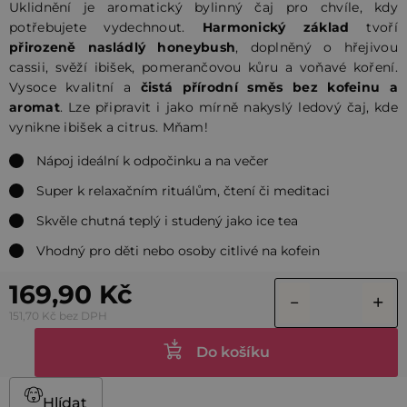
Uklidnění je aromatický bylinný čaj pro chvíle, kdy
potřebujete vydechnout.
Harmonický základ
tvoří
přirozeně nasládlý honeybush
, doplněný o hřejivou
cassii, svěží ibišek, pomerančovou kůru a voňavé koření.
Vysoce kvalitní a
čistá přírodní směs bez kofeinu a
aromat
. Lze připravit i jako mírně nakyslý ledový čaj, kde
vynikne ibišek a citrus. Mňam!
Nápoj ideální k odpočinku a na večer
Super k relaxačním rituálům, čtení či meditaci
Skvěle chutná teplý i studený jako ice tea
Vhodný pro děti nebo osoby citlivé na kofein
169,90 Kč
151,70 Kč bez DPH
Do košíku
Hlídat