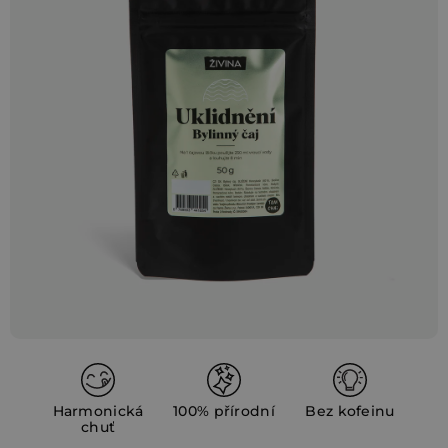
z
5
hvězdiček.
Harmonická
100% přírodní
Bez kofeinu
chuť