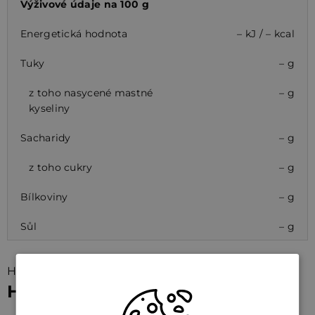
Výživové údaje na 100 g
Energetická hodnota
– kJ / – kcal
Tuky
– g
z toho nasycené mastné
– g
kyseliny
Sacharidy
– g
z toho cukry
– g
Bílkoviny
– g
Sůl
– g
Hodnocení (1)
Hodnocení produktu