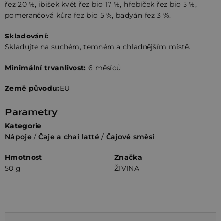
řez 20 %, ibišek květ řez bio 17 %, hřebíček řez bio 5 %,
pomerančová kůra řez bio 5 %, badyán řez 3 %.
Skladování:
Skladujte na suchém, temném a chladnějším místě.
Minimální trvanlivost:
6 měsíců
Země původu:
EU
Parametry
Kategorie
Nápoje
/
Čaje a chai latté
/
Čajové směsi
Hmotnost
Značka
50 g
ŽIVINA