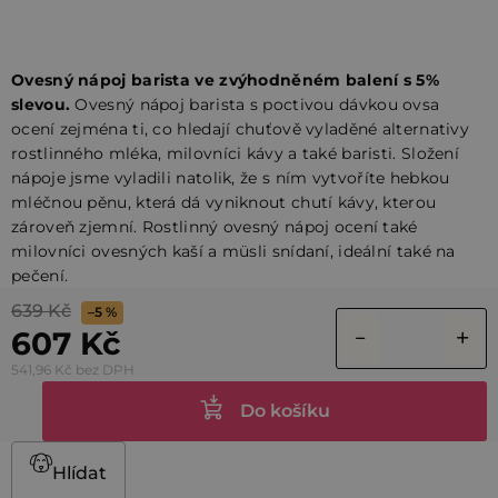
Ovesný nápoj barista ve zvýhodněném balení s 5%
slevou.
Ovesný nápoj barista s poctivou dávkou ovsa
ocení zejména ti, co hledají chuťově vyladěné alternativy
rostlinného mléka, milovníci kávy a také baristi. Složení
nápoje jsme vyladili natolik, že s ním vytvoříte hebkou
mléčnou pěnu, která dá vyniknout chutí kávy, kterou
zároveň zjemní. Rostlinný ovesný nápoj ocení také
milovníci ovesných kaší a müsli snídaní, ideální také na
pečení.
639 Kč
–5 %
607 Kč
541,96 Kč bez DPH
Do košíku
Hlídat