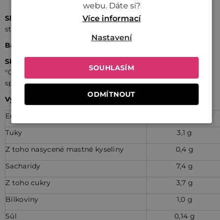
webu. Dáte si?
Více informací
Složení
:
Pitná voda, oves (15,38 %), slunečnicový olej za
studena lisovaný, sůl himálajská.
Přirozeně bez laktózy.
Nastavení
Balení:
Kartonové balení 8 ks
Skladování
:
Skladujte na suchém místě při teplotě do 25
SOUHLASÍM
°C. Po otevření uchovejte v lednici při teplotě do 7 °C a
spotřebujte do 5 dnů.
ODMÍTNOUT
Výživové údaje na 100 ml
Energetická hodnota
266 Kj / 64 Kcal
Tuky
3,1 g
Z toho nasycené mastné kyseliny
0,4 g
Sacharidy
7,4 g
Z toho cukry
3,7 g
Bílkoviny
1,0 g
Sůl
0,14 g