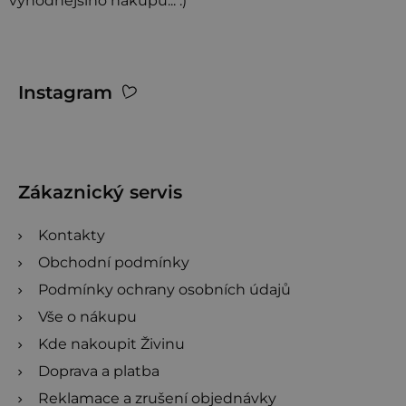
i
výhodnějšího nákupu... :)
s
h
Z
o
Instagram
d
á
n
p
o
a
c
t
Zákaznický servis
e
í
n
Kontakty
í
Obchodní podmínky
Podmínky ochrany osobních údajů
Vše o nákupu
Kde nakoupit Živinu
Doprava a platba
Reklamace a zrušení objednávky