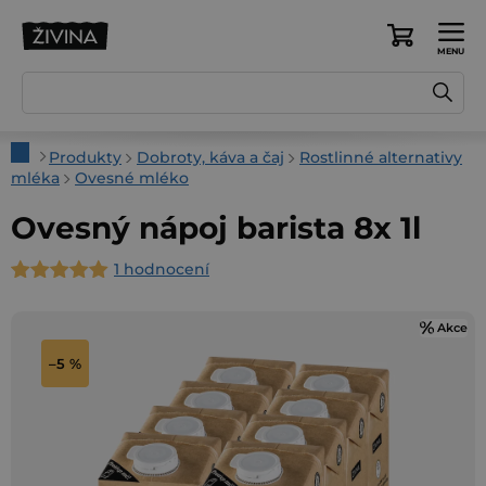
Přejít
na
Nákupní
obsah
košík
Domů
Produkty
Dobroty, káva a čaj
Rostlinné alternativy
mléka
Ovesné mléko
Ovesný nápoj barista 8x 1l
1 hodnocení
Průměrné
hodnocení
Akce
produktu
je
–5 %
5,0
z
5
hvězdiček.