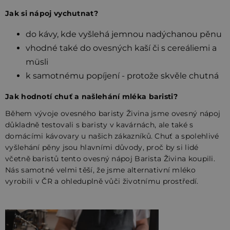
Jak si nápoj vychutnat?
do kávy, kde vyšlehá jemnou nadýchanou pěnu
vhodné také do ovesných kaší či s cereáliemi a
müsli
k samotnému popíjení - protože skvěle chutná
Jak hodnotí chuť a našlehání mléka baristi?
Během vývoje ovesného baristy Živina jsme ovesný nápoj
důkladně testovali s baristy v kavárnách, ale také s
domácími kávovary u našich zákazníků. Chuť a spolehlivé
vyšlehání pěny jsou hlavními důvody, proč by si lidé
včetně baristů tento ovesný nápoj Barista Živina koupili.
Nás samotné velmi těší, že jsme alternativní mléko
vyrobili v ČR a ohleduplně vůči životnímu prostředí.