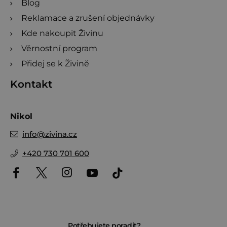
Blog
Reklamace a zrušení objednávky
Kde nakoupit Živinu
Věrnostní program
Přidej se k Živině
Kontakt
Nikol
info
@
zivina.cz
+420 730 701 600
Potřebujete poradit?