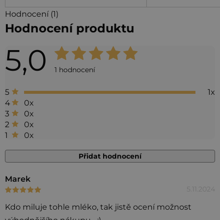
Hodnocení (1)
Hodnocení produktu
5,0
Průměrné
hodnocení
1 hodnocení
produktu
1x
5
je
0x
4
5,0
0x
3
0x
2
z 5
0x
1
hvězdiček.
Přidat hodnocení
V
Marek
5.11.2024
Hodnocení produktu je 5 z 5 hvězdiček.
ý
p
Kdo miluje tohle mléko, tak jistě ocení možnost