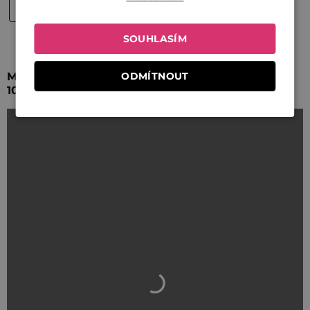
SOUHLASÍM
ODMÍTNOUT
Mistrem asijské kuchyně: Teriyaki udon nudle do
10 minut