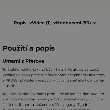
Popis
Videa (1)
Hodnocení (90)
Použití a popis
Umami z Přerova
Teriyaki omáčka, jak má být – hutná, kouřová, výrazná.
Vznikla ve spolupráci s šéfkuchařem Štěpánem Návratem
z PRU58. Základem je poctivý vývar z shiitake hub, tamari
a mirin.
Její sladko-slano-umami profil krásně ladí s udon nudlemi,
ale i rýží nebo marinovaným tofu, kuřetem či rybou. Díky
čistě rostlinnému složení potěší i vegany. Z jedné
skleničky připravíte až 4 porce. A jo – je to mňam.