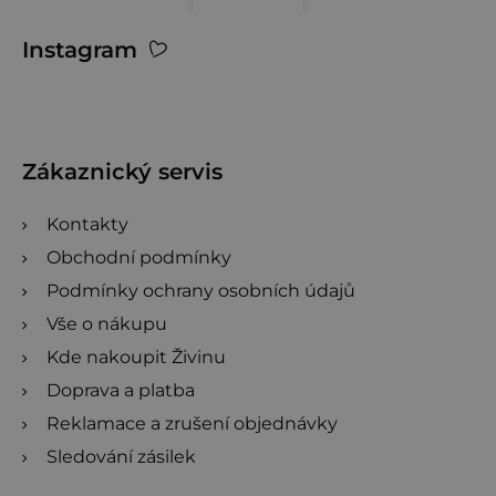
Z
Instagram
á
p
a
t
Zákaznický servis
í
Kontakty
Obchodní podmínky
Podmínky ochrany osobních údajů
Vše o nákupu
Kde nakoupit Živinu
Doprava a platba
Reklamace a zrušení objednávky
Sledování zásilek