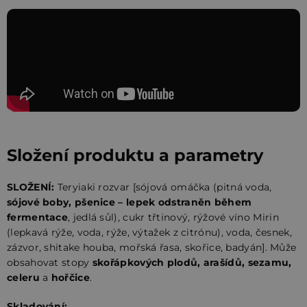
Složení produktu a parametry
SLOŽENÍ:
Teryiaki rozvar [sójová omáčka (pitná voda,
sójové boby, pšenice – lepek odstraněn během
fermentace
, jedlá sůl), cukr třtinový, rýžové víno Mirin
(lepkavá rýže, voda, rýže, výtažek z citrónu), voda, česnek,
zázvor, shitake houba, mořská řasa, skořice, badyán]. Může
obsahovat stopy
skořápkových plodů, arašídů, sezamu,
celeru
a
hořčice
.
Skladování: