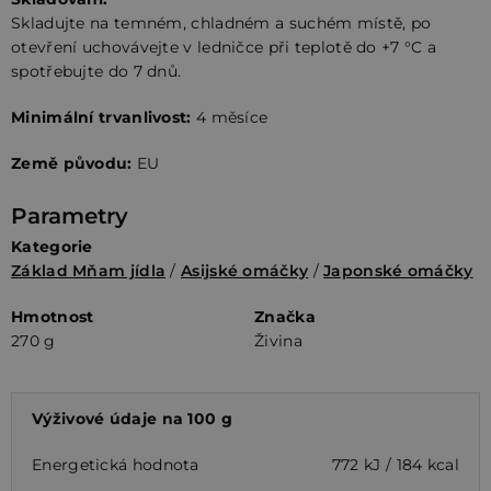
Skladujte na temném, chladném a suchém místě, po
otevření uchovávejte v ledničce při teplotě do +7 °C a
spotřebujte do 7 dnů.
Minimální trvanlivost:
4 měsíce
Země původu:
EU
Parametry
Kategorie
Základ Mňam jídla
/
Asijské omáčky
/
Japonské omáčky
Hmotnost
Značka
270 g
Živina
Výživové údaje na 100 g
Energetická hodnota
772 kJ / 184 kcal