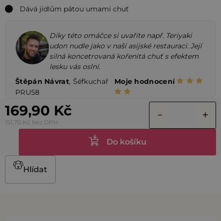
Dává jídlům pátou umami chuť
Díky této omáčce si uvaříte např. Teriyaki
udon nudle jako v naší asijské restauraci. Její
silná koncetrovaná kořenitá chuť s efektem
lesku vás oslní.
Štěpán Návrat
, Šéfkuchař
Moje hodnocení
PRU58
169,90 Kč
151,70 Kč bez DPH
Do košíku
Hlídat