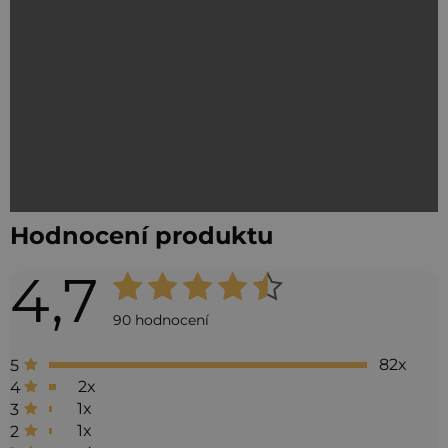
Hodnocení produktu
4,7
Průměrné
hodnocení
90 hodnocení
produktu
82x
5
je
2x
4
4,7
1x
3
1x
2
z 5