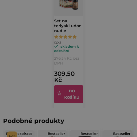
í
c
í
p
Set na
r
teriyaki udon
v
nudle
k
Průměrné
y
hodnocení
skladem k
odeslání
v
produktu
276,34 Kč bez
ý
je
DPH
p
5,0
309,50
i
Kč
z
s
5
u
DO
hvězdiček.
KOŠÍKU
Podobné produkty
Blízká expirace
Bestseller
Bestseller
Bestseller
(–15