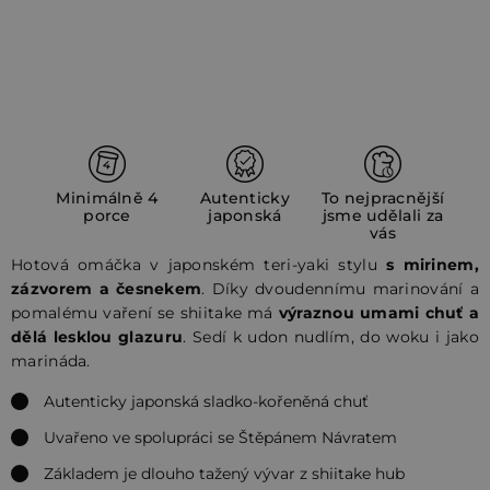
Minimálně 4
Autenticky
To nejpracnější
porce
japonská
jsme udělali za
vás
Hotová omáčka v japonském teri-yaki stylu
s mirinem,
zázvorem a česnekem
. Díky dvoudennímu marinování a
pomalému vaření se shiitake má
výraznou umami chuť a
dělá lesklou glazuru
. Sedí k udon nudlím, do woku i jako
marináda.
Autenticky japonská sladko-kořeněná chuť
Uvařeno ve spolupráci se Štěpánem Návratem
Základem je dlouho tažený vývar z shiitake hub