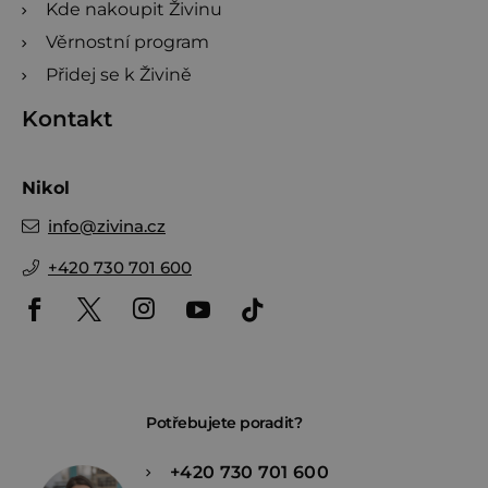
Kde nakoupit Živinu
Věrnostní program
Přidej se k Živině
Kontakt
Nikol
info
@
zivina.cz
+420 730 701 600
Potřebujete poradit?
+420 730 701 600