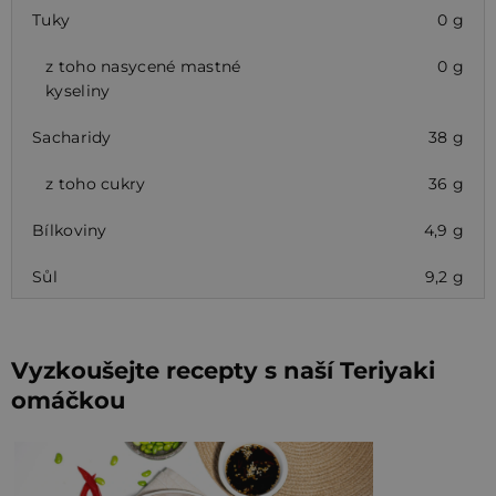
Tuky
0 g
z toho nasycené mastné
0 g
kyseliny
Sacharidy
38 g
z toho cukry
36 g
Bílkoviny
4,9 g
Sůl
9,2 g
Vyzkoušejte recepty s naší Teriyaki
omáčkou