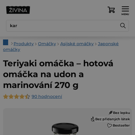
Přejít
na
Nákupní
obsah
košík
Domů
Produkty
Omáčky
Asijské omáčky
Japonské
omáčky
Teriyaki omáčka – hotová
omáčka na udon a
marinování 270 g
90 hodnocení
Průměrné
hodnocení
Bez lepku
produktu
Bez přidaných látek
je
Bestseller
4,7