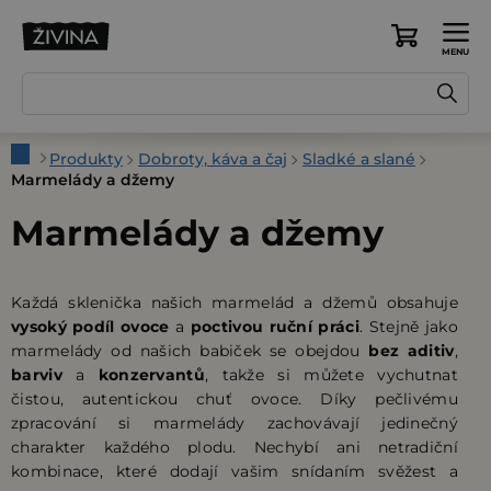
Přejít
na
Nákupní
obsah
košík
Domů
Produkty
Dobroty, káva a čaj
Sladké a slané
Marmelády a džemy
Marmelády a džemy
Každá sklenička našich marmelád a džemů obsahuje
vysoký podíl ovoce
a
poctivou ruční práci
. Stejně jako
marmelády od našich babiček se obejdou
bez aditiv
,
barviv
a
konzervantů
, takže si můžete vychutnat
čistou, autentickou chuť ovoce. Díky pečlivému
zpracování si marmelády zachovávají jedinečný
charakter každého plodu. Nechybí ani netradiční
kombinace, které dodají vašim snídaním svěžest a