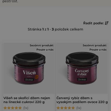
pestrost.
Ř
Řadit podle:
Stránka
1
z
1
-
3
položek celkem
a
z
V
e
Sezónní produkt
Sezónní produkt
Pouze u nás
Pouze u nás
ý
n
p
í
i
p
s
r
p
o
r
d
o
Višeň se skořicí džem nejen
Červený rybíz džem s
u
na linecké cukroví 220 g
vysokým podílem ovoce 220 g
d
k
Průměrné
Průměrné