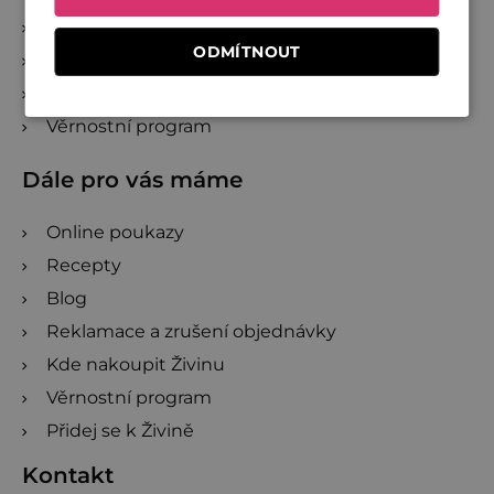
Přidej se k Živině
ODMÍTNOUT
Velkoobchod
Projekty
Věrnostní program
Dále pro vás máme
Online poukazy
Recepty
Blog
Reklamace a zrušení objednávky
Kde nakoupit Živinu
Věrnostní program
Přidej se k Živině
Kontakt