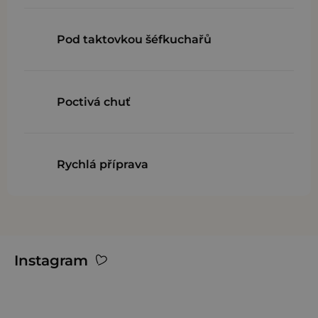
k
y
v
Pod taktovkou šéfkuchařů
ý
p
i
Poctivá chuť
s
u
Rychlá příprava
Z
Instagram
á
p
a