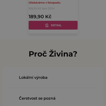
Očekáváme v listopadu
hodnocení
169,55 Kč bez DPH
produktu
189,90 Kč
je
5,0
DETAIL
z
5
O
hvězdiček.
v
l
Proč Živina?
á
d
a
c
Lokální výroba
í
p
r
Čerstvost se pozná
v