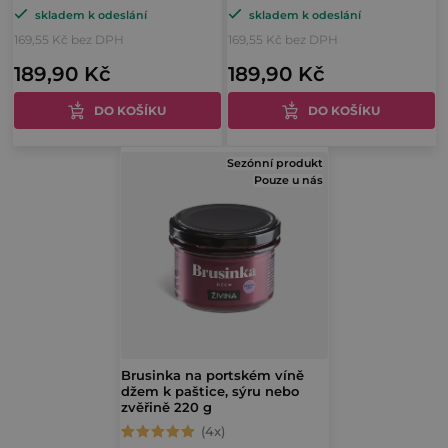
u
t
skladem k odeslání
skladem k odeslání
hodnocení
hodnocení
k
169,55 Kč bez DPH
169,55 Kč bez DPH
ů
produktu
produktu
t
189,90 Kč
189,90 Kč
je
je
ů
5,0
5,0
DO KOŠÍKU
DO KOŠÍKU
z
z
5
5
Sezónní produkt
hvězdiček.
hvězdiček.
Pouze u nás
Brusinka na portském víně
džem k paštice, sýru nebo
zvěřině 220 g
Průměrné