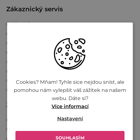
t
Zákaznický servis
í
Kontakty
Obchodní podmínky
Podmínky ochrany osobních údajů
Vše o nákupu
Kde nakoupit Živinu
Doprava a platba
Reklamace a zrušení objednávky
Cookies? Mňam! Tyhle sice nejdou sníst, ale
Sledování zásilek
pomohou nám vylepšit váš zážitek na našem
webu. Dáte si?
Jsme Živina
Více informací
Nastavení
O Živině
Společně proti plýtvání
SOUHLASÍM
Investujte do Živiny