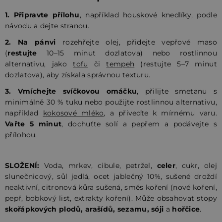
1.
Připravte přílohu
, například houskové knedlíky, podle
návodu a dejte stranou.
2.
Na pánvi
rozehřejte olej, přidejte vepřové maso
(
restujte
10–15 minut dozlatova) nebo rostlinnou
alternativu, jako
tofu
či
tempeh
(restujte 5–7 minut
dozlatova), aby získala správnou texturu.
3.
Vmíchejte
svíčkovou omáčku
, přilijte smetanu s
minimálně 30 % tuku nebo použijte rostlinnou alternativu,
například
kokosové mléko
, a přiveďte k mírnému varu.
Vařte 5 minut
, dochuťte solí a pepřem a podávejte s
přílohou.
SLOŽENÍ:
Voda, mrkev, cibule, petržel,
celer
, cukr, olej
slunečnicový, sůl jedlá, ocet jablečný 10%, sušené droždí
neaktivní, citronová kůra sušená, směs koření (nové koření,
pepř, bobkový list, extrakty koření). Může obsahovat stopy
skořápkových plodů, arašídů, sezamu, sóji
a
hořčice
.