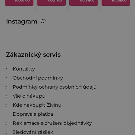
hvězdiček.
KOŠÍKU
KOŠÍKU
KOŠÍKU
KOŠÍKU
hvězdiček.
Z
Instagram
á
p
a
t
Zákaznický servis
í
Kontakty
Obchodní podmínky
Podmínky ochrany osobních údajů
Vše o nákupu
Kde nakoupit Živinu
Doprava a platba
Reklamace a zrušení objednávky
Sledování zásilek