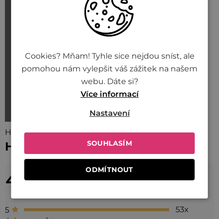
Cookies? Mňam! Tyhle sice nejdou sníst, ale
pomohou nám vylepšit váš zážitek na našem
webu. Dáte si?
Více informací
Nastavení
Hodnocení (62)
SOUHLASÍM
Hodnocení produktu
4,7
ODMÍTNOUT
Průměrné
hodnocení
62 hodnocení
produktu
53x
5
je