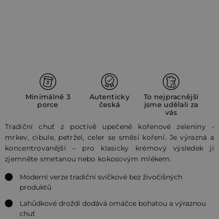
Minimálně 3
Autenticky
To nejpracnější
porce
česká
jsme udělali za
vás
Tradiční chuť z poctivě upečené kořenové zeleniny -
mrkev, cibule, petržel, celer se směsí koření. Je výrazná a
koncentrovanější – pro klasicky krémový výsledek ji
zjemněte smetanou nebo kokosovým mlékem.
Moderní verze tradiční svíčkové bez živočišných
produktů
Lahůdkové droždí dodává omáčce bohatou a výraznou
chuť