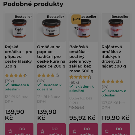
e
Podobné produkty
á
n
d
Bestseller
Bestseller
Bestseller
Bestseller
í
(–20
a
c
%)
í
p
Rajská
Omáčka na
Boloňská
Rajčatová
r
omáčka – pro
paprice –
omáčka –
omáčka z
přípravu
tradiční pro
poctivý
italských
v
české klasiky
české kuře na
zeleninový
drcených
k
330 g
paprice 200 g
základ bez
rajčat 300 g
masa 300 g
y
Průměrné
Průměrné
Průměrné
v
Průměrné
hodnocení
hodnocení
skladem k
skladem k
ý
hodnocení
skladem k
odeslání
odeslání
hodnocení
odeslání
skladem k
p
produktu
produktu
produktu
odeslání
124,91 Kč bez
124,91 Kč bez
85,64 Kč bez
produktu
i
je
je
DPH
DPH
je
107,05 Kč bez
DPH
je
s
DPH
119,90 Kč
4,5
4,3
139,90
139,90
4,8
u
5,0
Kč
Kč
95,92 Kč
119,90 Kč
z
z
z
z
5
5
5
DO
DO
DO
DO
5
hvězdiček.
hvězdiček.