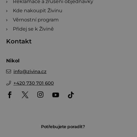
Reklamace a zrušení objednávky
Kde nakoupit Živinu
Věrnostní program
Přidej se k Živině
Kontakt
Nikol
info
@
zivina.cz
+420 730 701 600
Potřebujete poradit?