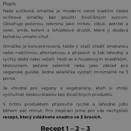
Popis
Naše svíčková omáčka je moderní verze tradiční české
svíčkové omáčky bez použití živočišných surovin.
Obsahuje pečenou zeleninu jako mrkev, cibuli, petržel a
celer, směs koření a lahůdkové droždí, které ji dodává
bohatou umami chuť.
Omáčka je koncentrovaná, takže ji stačí zředit smetanou
nebo rostlinnou alternativou a připravit si tak lahodný a
rychlý oběd nebo večeři. Hodí se k houskovým knedlíkům,
těstovinám, pečené zelenině nebo jako základ pro
veganské guláše. Jedna sklenička vystačí minimálně na 3
porce.
Je vhodná pro vegany a vegetariány, kteří si chtějí
vychutnat českou klasiku bez živočišných produktů.
S tímto produktem připravíte rychlé a lahodné jídlo
během pár minut.
Pro inspiraci jsme pro vás nachystali
recept, který zvládnete snadno ve 3 krocích.
Recept 1 – 2 – 3