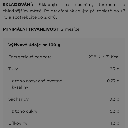
SKLADOVÁNÍ:
Skladujte na suchém, temném a
chladnějším místě. Po otevření skladujte při teplotě do +7
°C a spotřebujte do 2 dnů.
MINIMÁLNÍ TRVANLIVOST:
2 měsíce
Výživové údaje na 100 g
Energetická hodnota
298 Kj / 71 Kcal
Tuky
2,7 g
z toho nasycené mastné
0,27 g
kyseliny
Sacharidy
9,3 g
z toho cukry
5,3 g
Bílkoviny
1,3 g