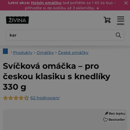
Přejít
Letní akce:
Hoisin omáčku
teď pořídíte za 1 Kč za kus –
přihoďte si do košíku až 3 skleničky. ☀️
na
obsah
Nákupní
košík
Domů
Produkty
Omáčky
České omáčky
Svíčková omáčka – pro
českou klasiku s knedlíky
330 g
62 hodnocení
Průměrné
hodnocení
Bez lepku
produktu
Bestseller
je