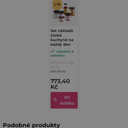
(–10
%)
Set základů
české
kuchyně na
každý den
skladem k
odeslání
690,54 Kč bez
DPH
859,30 Kč
773,40
Kč
DO
KOŠÍKU
Podobné produkty