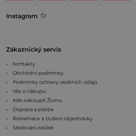
Z
Instagram
á
p
a
t
Zákaznický servis
í
Kontakty
Obchodní podmínky
Podmínky ochrany osobních údajů
Vše o nákupu
Kde nakoupit Živinu
Doprava a platba
Reklamace a zrušení objednávky
Sledování zásilek