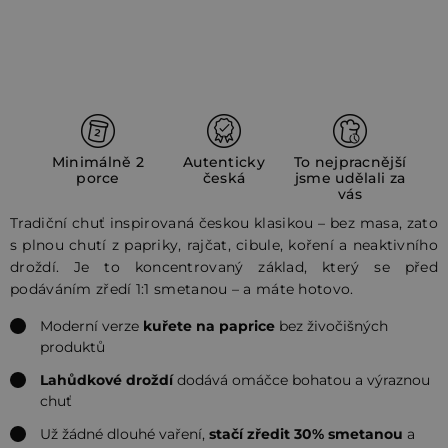
Minimálně 2
Autenticky
To nejpracnější
porce
česká
jsme udělali za
vás
Tradiční chuť inspirovaná českou klasikou – bez masa, zato
s plnou chutí z papriky, rajčat, cibule, koření a neaktivního
droždí. Je to koncentrovaný základ, který se před
podáváním zředí 1:1 smetanou – a máte hotovo.
Moderní verze
kuřete na paprice
bez živočišných
produktů
Lahůdkové droždí
dodává omáčce bohatou a výraznou
chuť
Už žádné dlouhé vaření,
stačí zředit 30% smetanou
a