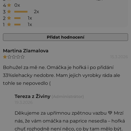
je
0x
4
4,3
2x
3
1x
2
z 5
1x
1
hvězdiček.
Přidat hodnocení
V
Martina Zlamalova
15.3.2026
Hodnocení produktu je 1 z 5 hvězdiček.
ý
p
Bohužel za mě ne. Omáčka je hořká i po přidání
i
33%slehacky nedobre. Mam jejich vyrobky ráda ale
s
tohle se nepovedlo (
h
Tereza z Živiny
(Administrátor)
o
19.3.2026
d
Děkujeme za upřímnou zpětnou vazbu 💚 Mrzí
n
nás, že vám omáčka na paprice nesedla – hořká
o
chuť rozhodně není něco, co by tam mělo být.
c