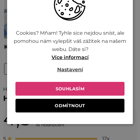
Cookies? Mňam! Tyhle sice nejdou sníst, ale
pomohou nám vylepšit váš zážitek na našem
webu. Dáte si?
Více informací
Nastavení
SOUHLASÍM
Hodnocení (16)
Hodnocení produktu
ODMÍTNOUT
4,3
Průměrné
hodnocení
16 hodnocení
produktu
12x
5