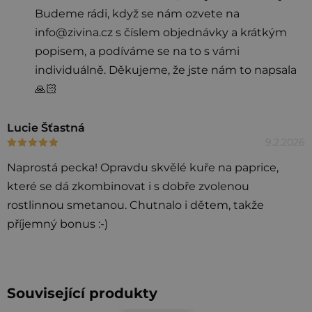
Budeme rádi, když se nám ozvete na
e
info@zivina.cz s číslem objednávky a krátkým
n
popisem, a podíváme se na to s vámi
í
individuálně. Děkujeme, že jste nám to napsala
🙏🏻
Lucie Šťastná
9.2.2026
Hodnocení produktu je 5 z 5 hvězdiček.
Naprostá pecka! Opravdu skvělé kuře na paprice,
které se dá zkombinovat i s dobře zvolenou
rostlinnou smetanou. Chutnalo i dětem, takže
příjemný bonus :-)
Související produkty