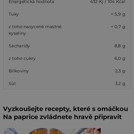
Energetická hodnota
432 Kj / 104 Kcal
Tuky
< 5,9 g
z toho nasycené mastné
< 0,7 g
kyseliny
Sacharidy
8,8 g
z toho cukry
6,0 g
Bílkoviny
2,3 g
Sůl
3,2 g
Vyzkoušejte recepty, které s omáčkou
Na paprice zvládnete hravě připravit