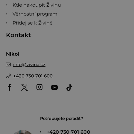
Kde nakoupit Živinu
Věrnostní program
Přidej se k Živině
Kontakt
Nikol
info
@
zivina.cz
+420 730 701 600
Potřebujete poradit?
+420 730 701 600