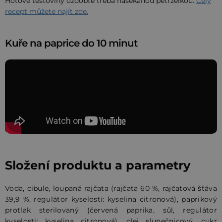
Hotové těstoviny ozdobte třeba nasekanou petrželkou.
Celý
recept můžete najít zde.
Kuře na paprice do 10 minut
Složení produktu a parametry
Voda, cibule, loupaná rajčata (rajčata 60 %, rajčatová šťáva
39,9 %, regulátor kyselosti: kyselina citronová), paprikový
protlak sterilovaný (červená paprika, sůl, regulátor
kyselosti: kyselina citronová), olej slunečnicový, cukr