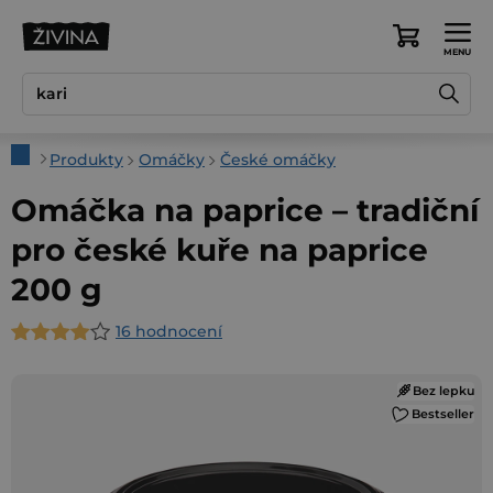
Přejít
na
Nákupní
obsah
košík
Domů
Produkty
Omáčky
České omáčky
Omáčka na paprice – tradiční
pro české kuře na paprice
200 g
16 hodnocení
Průměrné
hodnocení
Bez lepku
produktu
Bestseller
je
4,3
z