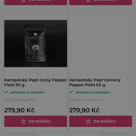
ů
Kampotský Pepř černý Pepper
Kampotský Pepř červený
Field 50 g
Pepper Field 50 g
skladem k odeslání
skladem k odeslání
249,91 Kč bez DPH
249,91 Kč bez DPH
279,90 Kč
279,90 Kč
DO KOŠÍKU
DO KOŠÍKU