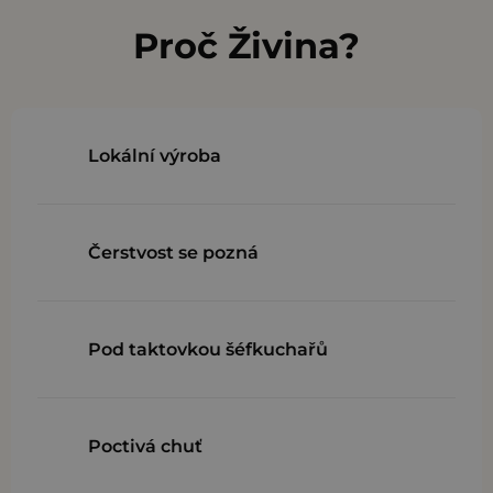
l
Proč Živina?
á
d
a
c
Lokální výroba
í
p
r
Čerstvost se pozná
v
k
y
v
Pod taktovkou šéfkuchařů
ý
p
i
Poctivá chuť
s