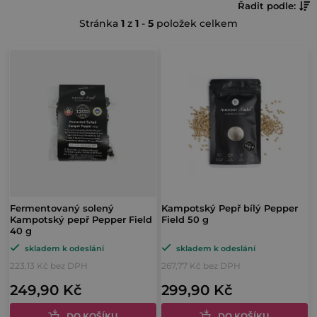
Ř
Řadit podle:
o
Stránka
1
z
1
-
5
položek celkem
a
s
z
V
t
e
ý
r
n
p
a
í
i
n
p
s
n
r
p
í
o
r
p
d
o
a
Fermentovaný solený
Kampotský Pepř bílý Pepper
Kampotský pepř Pepper Field
Field 50 g
u
d
n
40 g
k
u
skladem k odeslání
skladem k odeslání
e
t
223,13 Kč bez DPH
267,77 Kč bez DPH
k
l
ů
249,90 Kč
299,90 Kč
t
DO KOŠÍKU
DO KOŠÍKU