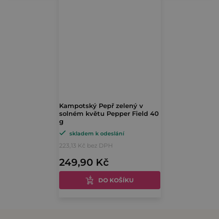
Kampotský Pepř zelený v
solném květu Pepper Field 40
g
skladem k odeslání
223,13 Kč bez DPH
249,90 Kč
DO KOŠÍKU
O
v