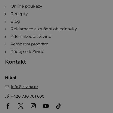
Online poukazy
Recepty
Blog
Reklamace a zrušení objednávky
Kde nakoupit Živinu
Věrnostní program
Přidej se k Živině
Kontakt
Nikol
info
@
zivina.cz
+420 730 701 600