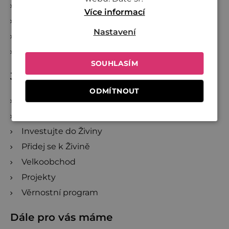
Kde nakoupit Živinu
Více informací
Doprava a platba
Nastavení
Reklamace a zrušení objednávky
Sledování zásilek
SOUHLASÍM
Jsme Živina
ODMÍTNOUT
O Živině
Společně proti plýtvání
Investujte do Živiny
Přidej se k Živině
Velkoobchod
Projekty
Věrnostní program
Dále pro vás máme