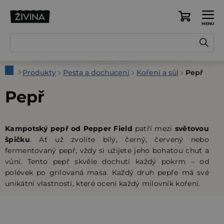
Přejít
na
Nákupní
obsah
košík
Domů
Produkty
Pesta a dochucení
Koření a sůl
Pepř
Pepř
Kampotský pepř od Pepper Field
patří mezi
světovou
špičku
. Ať už zvolíte bílý, černý, červený nebo
fermentovaný pepř, vždy si užijete jeho bohatou chuť a
vůni. Tento pepř skvěle dochutí každý pokrm – od
polévek po grilovaná masa. Každý druh pepře má své
unikátní vlastnosti, které ocení každý milovník koření.
P