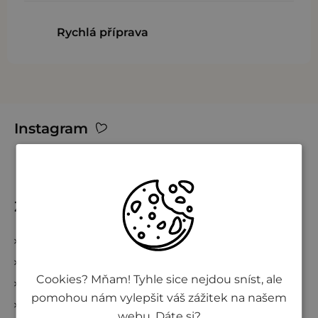
u
Rychlá příprava
Z
Instagram
á
p
a
t
Zákaznický servis
í
Kontakty
Obchodní podmínky
Cookies? Mňam! Tyhle sice nejdou sníst, ale
Podmínky ochrany osobních údajů
pomohou nám vylepšit váš zážitek na našem
Vše o nákupu
webu. Dáte si?