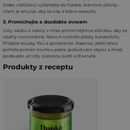
(nebo vidličkou) vyšlehejte do hladké, krémové zálivky –
cílem je emulze, aby se olej a šťáva nesrazily.
3. Promíchejte a dozdobte ovocem
Listy salátu a rukoly v míse promíchejte se zálivkou, aby se
obalily rovnoměrně. Navrch rozložte plátky kuřete/tofu.
Přidejte kousky fíků a pomeranče. Nakonec ještě lehce
potřete protein trochou pesta (pokud vám zbylo) a hned
podávejte, ať listy zůstanou svěží a šťavnaté.
Produkty z receptu