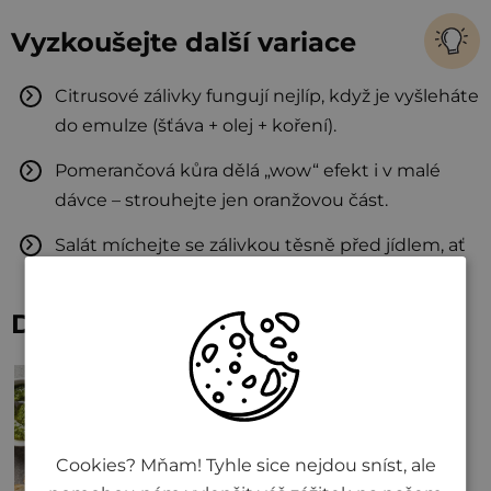
Vyzkoušejte další variace
Citrusové zálivky fungují nejlíp, když je vyšleháte
do emulze (šťáva + olej + koření).
Pomerančová kůra dělá „wow“ efekt i v malé
dávce – strouhejte jen oranžovou část.
Salát míchejte se zálivkou těsně před jídlem, ať
listy nezvadnou.
Další recepty na salát
Cookies? Mňam! Tyhle sice nejdou sníst, ale