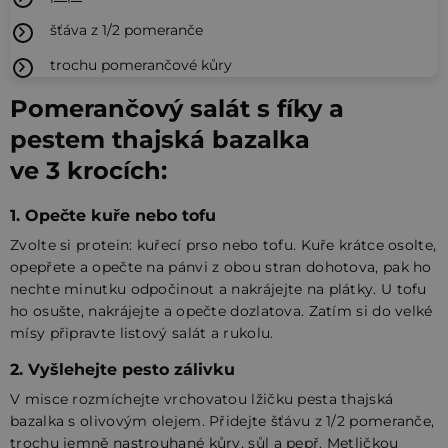
šťáva z 1/2 pomeranče
trochu pomerančové kůry
Pomerančový salát s fíky a
pestem thajská bazalka
ve 3 krocích:
1. Opečte kuře nebo tofu
Zvolte si protein: kuřecí prso nebo tofu. Kuře krátce osolte,
opepřete a opečte na pánvi z obou stran dohotova, pak ho
nechte minutku odpočinout a nakrájejte na plátky. U tofu
ho osušte, nakrájejte a opečte dozlatova. Zatím si do velké
mísy připravte listový salát a rukolu.
2. Vyšlehejte pesto zálivku
V misce rozmíchejte vrchovatou lžičku pesta thajská
bazalka s olivovým olejem. Přidejte šťávu z 1/2 pomeranče,
trochu jemně nastrouhané kůry, sůl a pepř. Metličkou