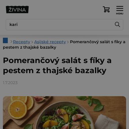
Přejít
na
Nákupní
obsah
košík
Domů
Recepty
Asijské recepty
Pomerančový salát s fíky a
pestem z thajské bazalky
Pomerančový salát s fíky a
pestem z thajské bazalky
1.7.2023