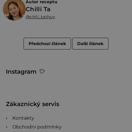
Autor receptu
Chilli Ta
@chili_tathuy
Předchozí článek
Další článek
Z
Instagram
á
p
a
t
Zákaznický servis
í
Kontakty
Obchodní podmínky