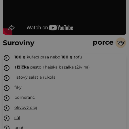
porce
Suroviny
100
g
kuřecí prsa nebo
100 g
tofu
1
lžička
pesto Thajská bazalka
(Živina)
listový salát a rukola
fíky
pomeranč
olivový olej
sůl
pepř