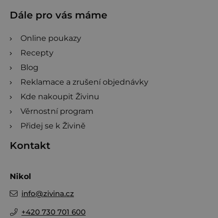
Dále pro vás máme
Online poukazy
Recepty
Blog
Reklamace a zrušení objednávky
Kde nakoupit Živinu
Věrnostní program
Přidej se k Živině
Kontakt
Nikol
info
@
zivina.cz
+420 730 701 600