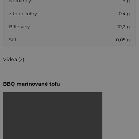
Sacharidy
2,6 g
z toho cukry
0,4 g
Bílkoviny
10,2 g
Sůl
0,05 g
Videa (2)
BBQ marinované tofu