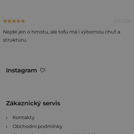
i
s
h
2.7.2026
Hodnocení produktu je 5 z 5 hvězdiček.
o
Nejde jen o hmotu, ale tofu má i výbornou chuť a
d
strukturu.
n
o
c
Z
e
Instagram
á
n
p
í
a
t
Zákaznický servis
í
Kontakty
Obchodní podmínky