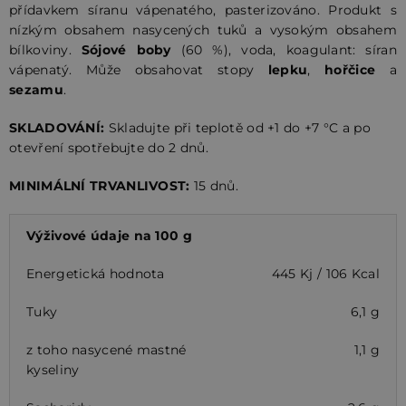
přídavkem síranu vápenatého, pasterizováno. Produkt s
nízkým obsahem nasycených tuků a vysokým obsahem
bílkoviny.
Sójové boby
(60 %), voda, koagulant: síran
vápenatý. Může obsahovat stopy
lepku
,
hořčice
a
sezamu
.
SKLADOVÁNÍ:
Skladujte při teplotě od +1 do +7 °C a po
otevření spotřebujte do 2 dnů.
MINIMÁLNÍ TRVANLIVOST:
15 dnů.
Výživové údaje na 100 g
Energetická hodnota
445 Kj / 106 Kcal
Tuky
6,1 g
z toho nasycené mastné
1,1 g
kyseliny