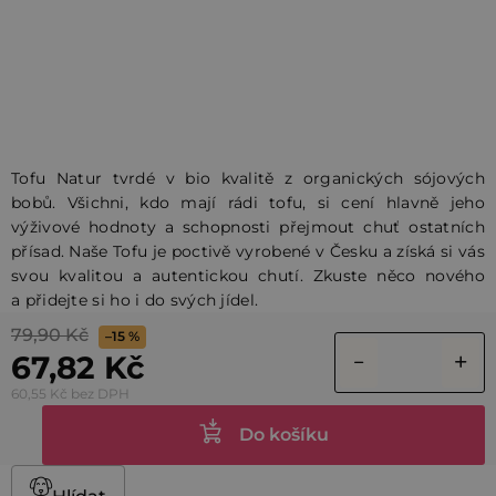
Tofu Natur tvrdé v bio kvalitě z organických sójových
bobů. Všichni, kdo mají rádi tofu, si cení hlavně jeho
výživové hodnoty a schopnosti přejmout chuť ostatních
přísad. Naše Tofu je poctivě vyrobené v Česku a získá si vás
svou kvalitou a autentickou chutí. Zkuste něco nového
a přidejte si ho i do svých jídel.
79,90 Kč
–15 %
67,82 Kč
60,55 Kč bez DPH
Do košíku