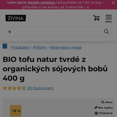
Přejít
Letní akce:
Hoisin omáčku
teď pořídíte za 1 Kč za kus –
přihoďte si do košíku až 3 skleničky. ☀️
na
obsah
Nákupní
košík
Domů
Produkty
Přílohy
Alternativy masa
BIO tofu natur tvrdé z
organických sójových bobů
400 g
20 hodnocení
Průměrné
hodnocení
Akce
produktu
Bez lepku
je
–15 %
Chlazené