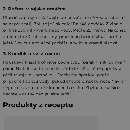
2. Pečení v rajské omáčce
Plněné papriky naskládejte do pekáče těsně vedle sebe (ať
se nepřevrátí). Zalijte je 1 sklenicí Rajské omáčky Živina a
přilijte 250 ml vývaru nebo vody. Pečte 25 minut. Nakonec
vmíchejte 50 ml smetany, promíchejte omáčku a nechte
ještě 5 minut společně prohřát, aby byla krásně hladká.
3. Knedlík a servírování
Houskový knedlík ohřejte podle typu (pařák / mikrovlnka /
pára). Na talíř dejte knedlík, přidejte 1–2 plněné papriky a
přelijte rajskou omáčkou. Dochuťte špetkou pepře,
případně kapkou vody, pokud chcete omáčku řidší. Navrch
dejte čerstvou petrželku nebo bazalku. Zbylou omáčku si
nechte – druhý den je ještě lepší.
Produkty z receptu