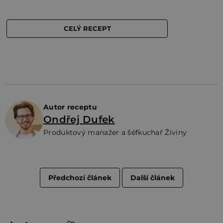
Autor receptu
Ondřej Dufek
Produktový manažer a šéfkuchař Živiny
Předchozí článek
Další článek
Z