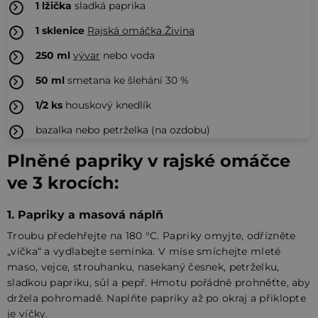
1
lžička
sladká paprika
1
sklenice
Rajská omáčka Živina
250
ml
vývar
nebo voda
50
ml
smetana ke šlehání 30 %
1/2
ks
houskový knedlík
bazalka nebo petrželka (na ozdobu)
Plněné papriky v rajské omáčce
ve 3 krocích:
1. Papriky a masová náplň
Troubu předehřejte na 180 °C. Papriky omyjte, odřízněte
„víčka“ a vydlabejte semínka. V míse smíchejte mleté
maso, vejce, strouhanku, nasekaný česnek, petrželku,
sladkou papriku, sůl a pepř. Hmotu pořádně prohněťte, aby
držela pohromadě. Naplňte papriky až po okraj a přiklopte
je víčky.