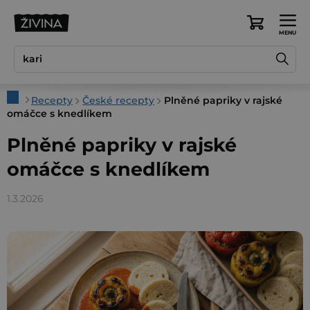
Přejít
na
Nákupní
obsah
košík
Domů
Recepty
České recepty
Plněné papriky v rajské
omáčce s knedlíkem
Plněné papriky v rajské
omáčce s knedlíkem
1.3.2026