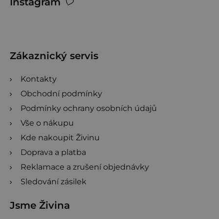
Instagram
á
p
a
t
Zákaznický servis
í
Kontakty
Obchodní podmínky
Podmínky ochrany osobních údajů
Vše o nákupu
Kde nakoupit Živinu
Doprava a platba
Reklamace a zrušení objednávky
Sledování zásilek
Jsme Živina