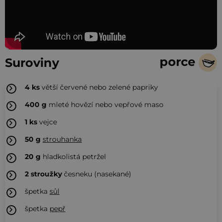
porce
Suroviny
4
ks
větší červené nebo zelené papriky
400
g
mleté hovězí nebo vepřové maso
1
ks
vejce
50
g
strouhanka
20
g
hladkolistá petržel
2
stroužky
česneku (nasekané)
špetka
sůl
špetka
pepř