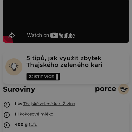
5 tipů, jak využít zbytek
Thajského zeleného kari
ZJISTIT VÍCE
porce
Suroviny
1
ks
Thajské zelené kari Živina
1
l
kokosové mléko
400
g
tofu