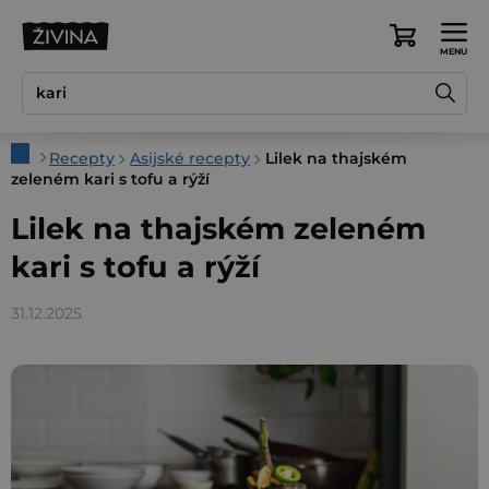
Přejít
na
Nákupní
obsah
košík
Domů
Recepty
Asijské recepty
Lilek na thajském
zeleném kari s tofu a rýží
Lilek na thajském zeleném
kari s tofu a rýží
31.12.2025