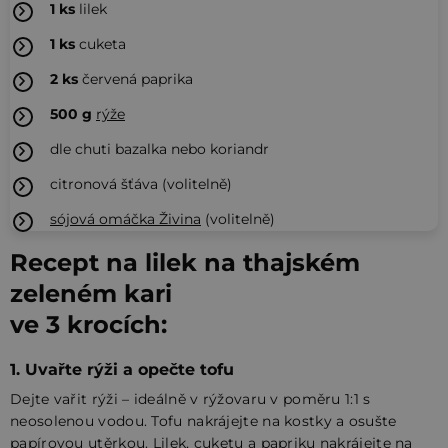
1
ks
lilek
1
ks
cuketa
2
ks
červená paprika
500
g
rýže
dle chuti bazalka nebo koriandr
citronová šťáva (volitelně)
sójová omáčka Živina
(volitelně)
Recept na lilek na thajském
zeleném kari
ve 3 krocích:
1. Uvařte rýži a opečte tofu
Dejte vařit rýži – ideálně v rýžovaru v poměru 1:1 s
neosolenou vodou. Tofu nakrájejte na kostky a osušte
papírovou utěrkou. Lilek, cuketu a papriku nakrájejte na