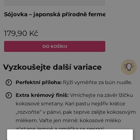
Vyzkoušejte další variace
Perfektní příloha:
Rýži vyměňte za bún nudle.
Extra krémový finiš:
Vmíchejte na závěr lžičku
kokosové smetany. Kari pastu nejdřív krátce
„rozvoňte“ v pánvi, pak teprve zalijte kokosovým
mlékem. Vařte jen mírně: kokosové mléko
zůstane jemné a omáčka se nesrazí.