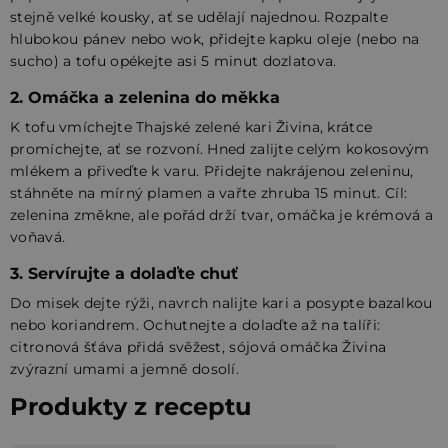
stejně velké kousky, ať se udělají najednou. Rozpalte
hlubokou pánev nebo wok, přidejte kapku oleje (nebo na
sucho) a tofu opékejte asi 5 minut dozlatova.
2. Omáčka a zelenina do měkka
K tofu vmíchejte Thajské zelené kari Živina, krátce
promíchejte, ať se rozvoní. Hned zalijte celým kokosovým
mlékem a přiveďte k varu. Přidejte nakrájenou zeleninu,
stáhněte na mírný plamen a vařte zhruba 15 minut. Cíl:
zelenina změkne, ale pořád drží tvar, omáčka je krémová a
voňavá.
3. Servírujte a dolaďte chuť
Do misek dejte rýži, navrch nalijte kari a posypte bazalkou
nebo koriandrem. Ochutnejte a dolaďte až na talíři:
citronová šťáva přidá svěžest, sójová omáčka Živina
zvýrazní umami a jemně dosolí.
Produkty z receptu