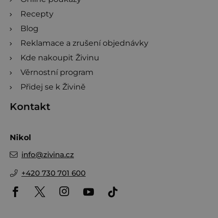
Recepty
Blog
Reklamace a zrušení objednávky
Kde nakoupit Živinu
Věrnostní program
Přidej se k Živině
Kontakt
Nikol
info
@
zivina.cz
+420 730 701 600