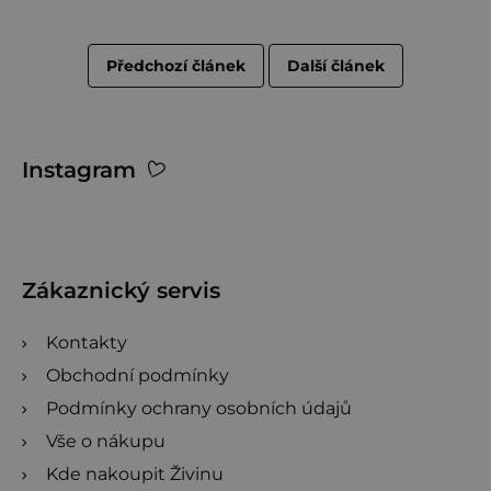
Předchozí článek
Další článek
Z
Instagram
á
p
a
t
Zákaznický servis
í
Kontakty
Obchodní podmínky
Podmínky ochrany osobních údajů
Vše o nákupu
Kde nakoupit Živinu