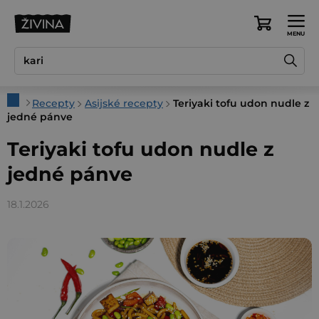
Přejít
na
Nákupní
obsah
košík
Domů
Recepty
Asijské recepty
Teriyaki tofu udon nudle z
jedné pánve
Teriyaki tofu udon nudle z
jedné pánve
18.1.2026