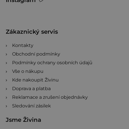
á
p
a
t
Zákaznický servis
í
Kontakty
Obchodní podmínky
Podmínky ochrany osobních údajů
Vše o nákupu
Kde nakoupit Živinu
Doprava a platba
Reklamace a zrušení objednávky
Sledování zásilek
Jsme Živina