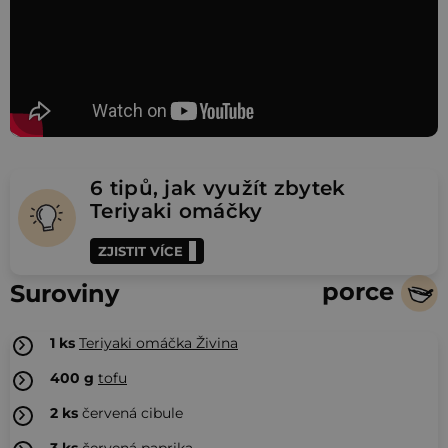
6 tipů, jak využít zbytek
Teriyaki omáčky
ZJISTIT VÍCE
porce
Suroviny
1
ks
Teriyaki omáčka Živina
400
g
tofu
2
ks
červená cibule
3
ks
červená paprika