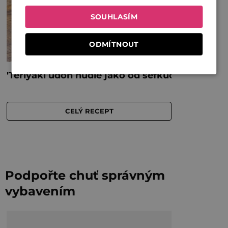
SOUHLASÍM
ODMÍTNOUT
Podpořte chuť správným
vybavením