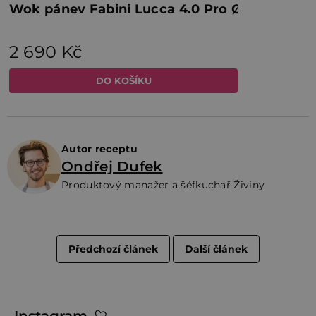
Autor receptu
Ondřej Dufek
Produktový manažer a šéfkuchař Živiny
Předchozí článek
Další článek
Z
Instagram