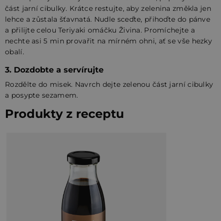
část jarní cibulky. Krátce restujte, aby zelenina změkla jen
lehce a zůstala šťavnatá. Nudle sceďte, přihoďte do pánve
a přilijte celou Teriyaki omáčku Živina. Promíchejte a
nechte asi 5 min provařit na mírném ohni, ať se vše hezky
obalí.
3. Dozdobte a servírujte
Rozdělte do misek. Navrch dejte zelenou část jarní cibulky
a posypte sezamem.
Produkty z receptu