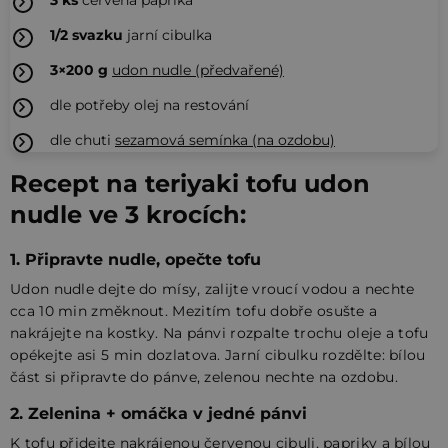
1/2
svazku
jarní cibulka
3×200
g
udon nudle (předvařené)
dle potřeby olej na restování
dle chuti
sezamová semínka (na ozdobu)
Recept na teriyaki tofu udon
nudle ve 3 krocích:
1. Připravte nudle, opečte tofu
Udon nudle dejte do mísy, zalijte vroucí vodou a nechte
cca 10 min změknout. Mezitím tofu dobře osušte a
nakrájejte na kostky. Na pánvi rozpalte trochu oleje a tofu
opékejte asi 5 min dozlatova. Jarní cibulku rozdělte: bílou
část si připravte do pánve, zelenou nechte na ozdobu.
2. Zelenina + omáčka v jedné pánvi
K tofu přidejte nakrájenou červenou cibuli, papriky a bílou