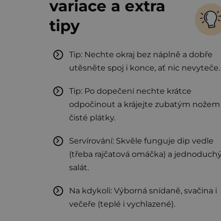
variace a extra
tipy
Tip: Nechte okraj bez náplně a dobře
utěsněte spoj i konce, ať nic nevyteče.
Tip: Po dopečení nechte krátce
odpočinout a krájejte zubatým nožem
čisté plátky.
Servírování: Skvěle funguje dip vedle
(třeba rajčatová omáčka) a jednoduch
salát.
Na kdykoli: Výborná snídaně, svačina i
večeře (teplé i vychlazené).