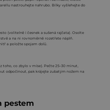
arellu nastrouhejte nahrubo. Bílky vyšlehejte do
to (volitelně i česnek a sušená rajčata). Osolte
vrstvě a na ni rovnoměrně rozetřete náplň.
nitř a položte spojem dolů.
z toho, co zbylo v míse). Pečte 25–30 minut,
inut odpočinout, pak krájejte zubatým nožem na
m pestem