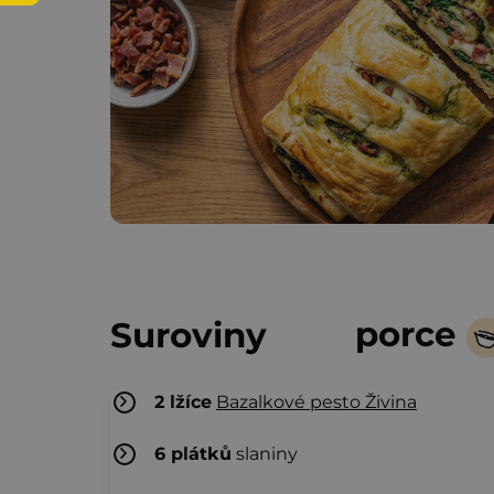
porce
Suroviny
2
lžíce
Bazalkové pesto Živina
6
plátků
slaniny