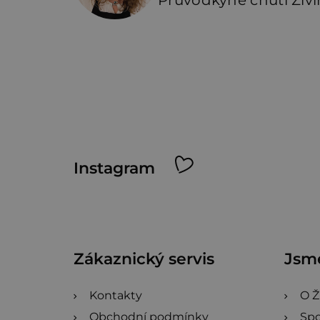
Průvodkyně chutí Živi
Z
Instagram
á
p
a
Zákaznický servis
Jsme
t
í
Kontakty
O Ž
Obchodní podmínky
Spo