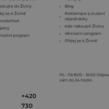
estujte do Živiny
Blog
dej se k Živině
Reklamace a zrušení
objednávky
lkoobchod
Kde nakoupit Živinu
jekty
Věrnostní program
nostní program
Přidej se k Živině
Po - Pá
8:00 - 16:00
Odpo
vám do 24 hodin
+420
730