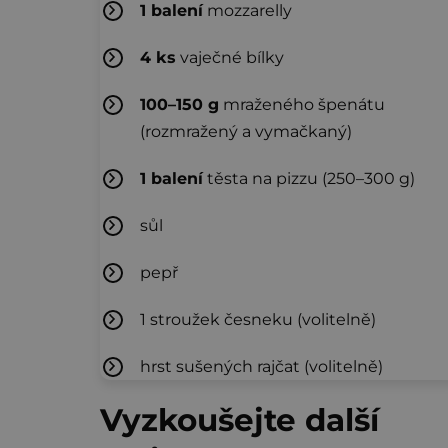
1
balení
mozzarelly
4
ks
vaječné bílky
100–150
g
mraženého špenátu
(rozmražený a vymačkaný)
1
balení
těsta na pizzu (250–300 g)
sůl
pepř
1 stroužek česneku (volitelně)
hrst sušených rajčat (volitelně)
Vyzkoušejte další