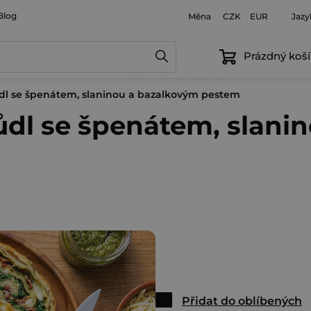
Blog
Měna
Jazy
CZK
EUR
Prázdný koší
ůdl se špenátem, slaninou a bazalkovým pestem
ůdl se špenátem, slani
Přidat do oblíbených