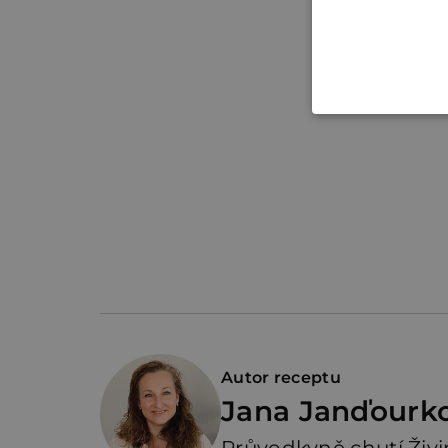
Autor receptu
Jana Janďourk