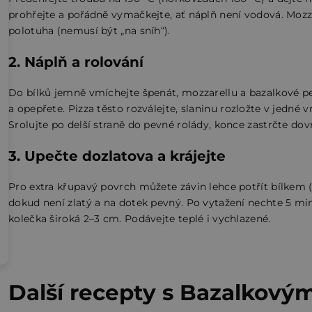
prohřejte a pořádně vymačkejte, ať náplň není vodová. Mozz
polotuha (nemusí být „na sníh“).
2. Náplň a rolování
Do bílků jemně vmíchejte špenát, mozzarellu a bazalkové pes
a opepřete. Pizza těsto rozválejte, slaninu rozložte v jedné 
Srolujte po delší straně do pevné rolády, konce zastrčte dov
3. Upečte dozlatova a krájejte
Pro extra křupavý povrch můžete závin lehce potřít bílkem (
dokud není zlatý a na dotek pevný. Po vytažení nechte 5 m
kolečka široká 2–3 cm. Podávejte teplé i vychlazené.
Další recepty s Bazalkový