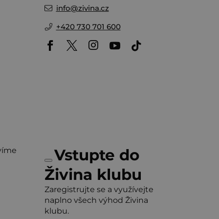
info
@
zivina.cz
+420 730 701 600
víme
Vstupte do
Živina klubu
Zaregistrujte se a využívejte
naplno všech výhod Živina
klubu.