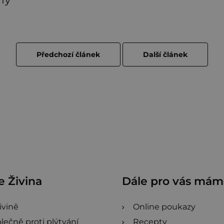
ny
Předchozí článek
Další článek
 Živina
Dále pro vás má
ivině
Online poukazy
lečně proti plýtvání
Recepty