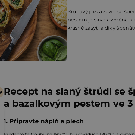
Křupavý pizza závin se šp
pestem je skvělá změna kla
krásně zasytí a díky špenát
Recept na slaný štrůdl se 
a bazalkovým pestem ve 3 
1. Připravte náplň a plech
Předehřejte troubu na 190 °C (horkovzduch 180 °C) a dejte n