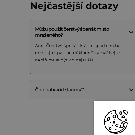
Nejčastější dotazy
Můžu použít čerstvý špenát místo
mraženého?
Ano. Čerstvý špenát krátce spařte nebo
orestujte, pak ho důkladně vymačkejte –
náplň musí být co nejsušší.
Čím nahradit slaninu?