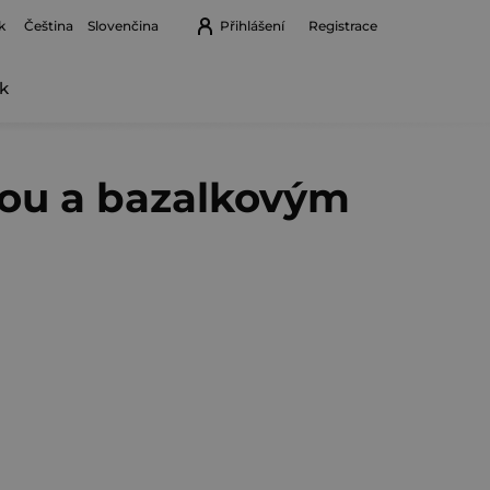
k
Přihlášení
Registrace
Čeština
Slovenčina
k
Nákupní
košík
nou a bazalkovým