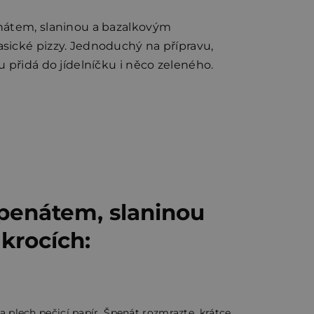
enátem, slaninou a bazalkovým
sické pizzy. Jednoduchý na přípravu,
u přidá do jídelníčku i něco zeleného.
špenátem, slaninou
krocích:
a plech pečicí papír. Špenát rozmrazte, krátce