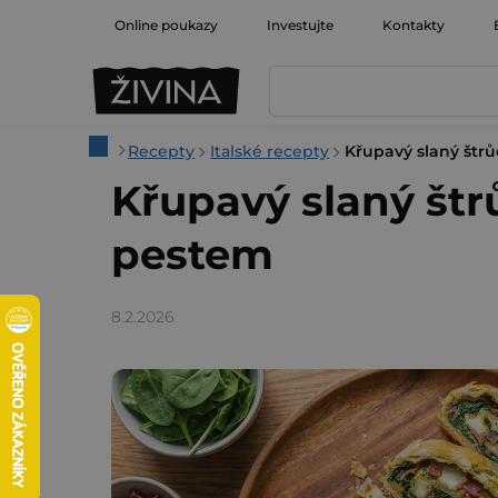
Přejít
Online poukazy
Investujte
Kontakty
na
obsah
Domů
Recepty
Italské recepty
Křupavý slaný štr
Křupavý slaný štr
pestem
8.2.2026