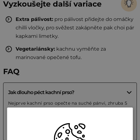
Vyzkoušejte další variace
Extra pálivost:
pro pálivost přidejte do omáčky
chilli vločky, pro svěžest zakápněte pak choi pár
kapkami limetky.
Vegetariánsky:
kachnu vyměňte za
marinované opečené tofu.
FAQ
Jak dlouho péct kachní prso?
Nejprve kachní prso opečte na suché pánvi, zhruba 5
minut kůží dolů a 3 minuty z druhé strany. Poté ho
dopékejte v troubě předehřáté na 180 °C asi 10 minut.
Po upečení nechte maso krátce odpočinout.