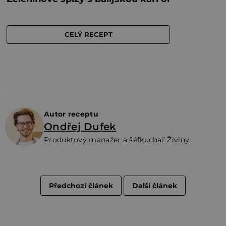
Autor receptu
Ondřej Dufek
Produktový manažer a šéfkuchař Živiny
Předchozí článek
Další článek
Z