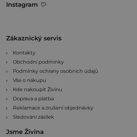
Instagram
á
p
a
t
Zákaznický servis
í
Kontakty
Obchodní podmínky
Podmínky ochrany osobních údajů
Vše o nákupu
Kde nakoupit Živinu
Doprava a platba
Reklamace a zrušení objednávky
Sledování zásilek
Jsme Živina