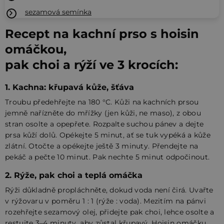
sezamová semínka
Recept na kachní prso s hoisin
omáčkou,
pak choi a rýží ve 3 krocích:
1. Kachna: křupavá kůže, šťáva
Troubu předehřejte na 180 °C. Kůži na kachních prsou
jemně nařízněte do mřížky (jen kůži, ne maso), z obou
stran osolte a opepřete. Rozpalte suchou pánev a dejte
prsa kůží dolů. Opékejte 5 minut, ať se tuk vypéká a kůže
zlátní. Otočte a opékejte ještě 3 minuty. Přendejte na
pekáč a pečte 10 minut. Pak nechte 5 minut odpočinout.
2. Rýže, pak choi a teplá omáčka
Rýži důkladně propláchněte, dokud voda není čirá. Uvařte
v rýžovaru v poměru 1 : 1 (rýže : voda). Mezitím na pánvi
rozehřejte sezamový olej, přidejte pak choi, lehce osolte a
restujte 3–4 minuty, aby zůstal křupavý. Hoisin omáčku