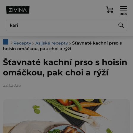
Přejít
na
Nákupní
obsah
košík
Domů
Recepty
Asijské recepty
Šťavnaté kachní prso s
hoisin omáčkou, pak choi a rýží
Šťavnaté kachní prso s hoisin
omáčkou, pak choi a rýží
22.1.2026