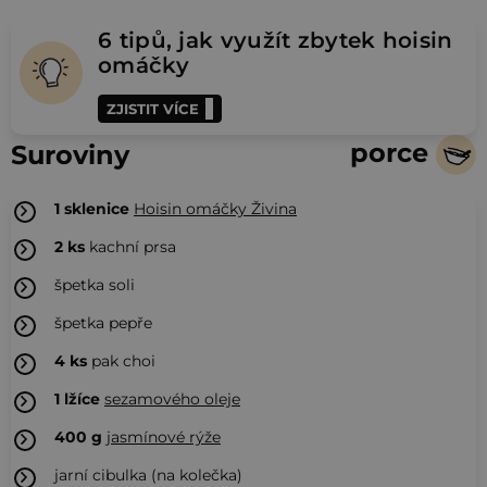
6 tipů, jak využít zbytek hoisin
omáčky
ZJISTIT VÍCE
porce
Suroviny
1
sklenice
Hoisin omáčky Živina
2
ks
kachní prsa
špetka soli
špetka pepře
4
ks
pak choi
1
lžíce
sezamového oleje
400
g
jasmínové rýže
jarní cibulka (na kolečka)