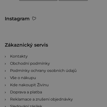
Z
Instagram
á
p
a
t
Zákaznický servis
í
Kontakty
Obchodní podmínky
Podmínky ochrany osobních údajů
Vše o nákupu
Kde nakoupit Živinu
Doprava a platba
Reklamace a zrušení objednávky
Sledování zásilek