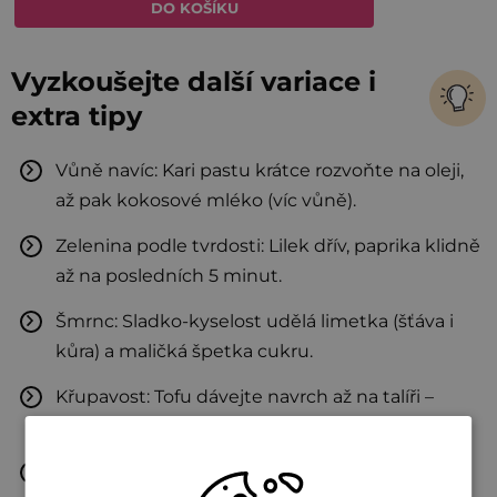
Vyzkoušejte další variace i
extra tipy
Vůně navíc: Kari pastu krátce rozvoňte na oleji,
až pak kokosové mléko (víc vůně).
Zelenina podle tvrdosti: Lilek dřív, paprika klidně
až na posledních 5 minut.
Šmrnc: Sladko-kyselost udělá limetka (šťáva i
kůra) a maličká špetka cukru.
Křupavost: Tofu dávejte navrch až na talíři –
zůstane křupavé.
Varianta: Místo rýže bún nudle.