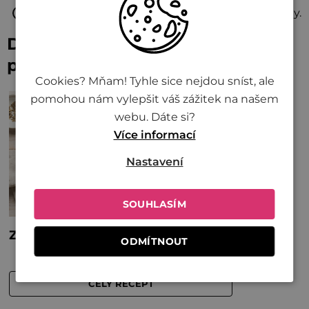
Extra krémové: Navrch lžička kokosové smetany.
Další recepty s kari
pastami
Cookies? Mňam! Tyhle sice nejdou sníst, ale
pomohou nám vylepšit váš zážitek na našem
webu. Dáte si?
Více informací
Nastavení
SOUHLASÍM
ODMÍTNOUT