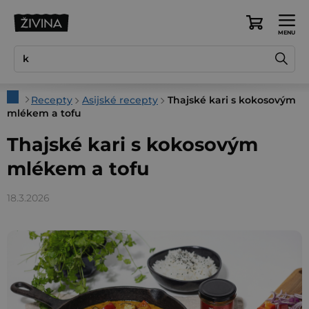
Přejít
na
Nákupní
obsah
košík
Domů
Recepty
Asijské recepty
Thajské kari s kokosovým
mlékem a tofu
Thajské kari s kokosovým
mlékem a tofu
18.3.2026