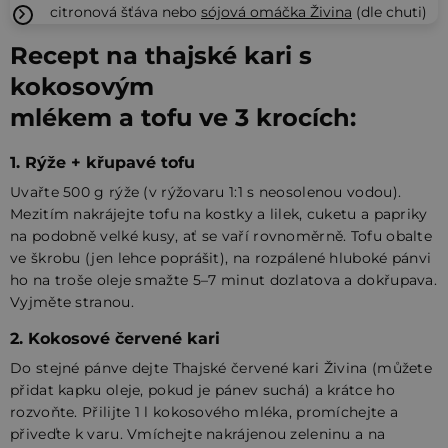
citronová šťáva nebo
sójová omáčka Živina
(dle chuti)
Recept na thajské kari s
kokosovým
mlékem a tofu ve 3 krocích:
1. Rýže + křupavé tofu
Uvařte 500 g rýže (v rýžovaru 1:1 s neosolenou vodou).
Mezitím nakrájejte tofu na kostky a lilek, cuketu a papriky
na podobně velké kusy, ať se vaří rovnoměrně. Tofu obalte
ve škrobu (jen lehce poprášit), na rozpálené hluboké pánvi
ho na troše oleje smažte 5–7 minut dozlatova a dokřupava.
Vyjměte stranou.
2. Kokosové červené kari
Do stejné pánve dejte Thajské červené kari Živina (můžete
přidat kapku oleje, pokud je pánev suchá) a krátce ho
rozvoňte. Přilijte 1 l kokosového mléka, promíchejte a
přiveďte k varu. Vmíchejte nakrájenou zeleninu a na