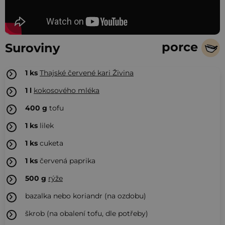
porce
Suroviny
1
ks
Thajské červené kari Živina
1
l
kokosového mléka
400
g
tofu
1
ks
lilek
1
ks
cuketa
1
ks
červená paprika
500
g
rýže
bazalka nebo koriandr (na ozdobu)
škrob (na obalení tofu, dle potřeby)