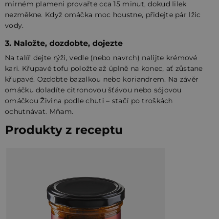
mírném plameni provařte cca 15 minut, dokud lilek
nezměkne. Když omáčka moc houstne, přidejte pár lžic
vody.
3. Naložte, dozdobte, dojezte
Na talíř dejte rýži, vedle (nebo navrch) nalijte krémové
kari. Křupavé tofu položte až úplně na konec, ať zůstane
křupavé. Ozdobte bazalkou nebo koriandrem. Na závěr
omáčku doladíte citronovou šťávou nebo sójovou
omáčkou Živina podle chuti – stačí po troškách
ochutnávat. Mňam.
Produkty z receptu