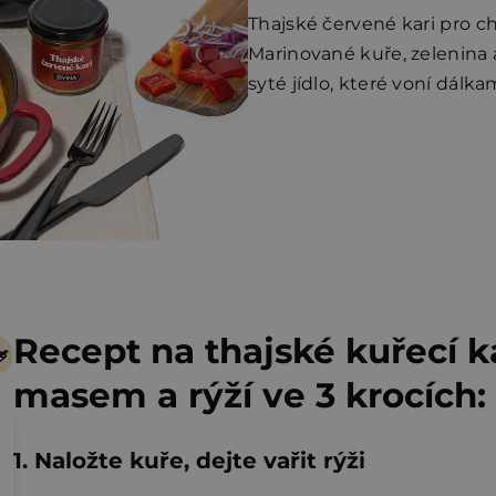
Thajské červené kari pro chv
Marinované kuře, zelenina
syté jídlo, které voní dálkam
Recept na thajské kuřecí 
masem a rýží ve 3 krocích:
1. Naložte kuře, dejte vařit rýži