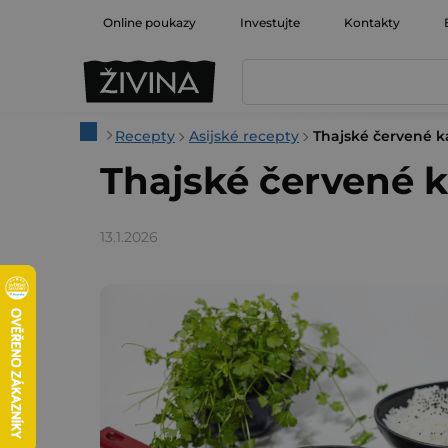
Přejít
Online poukazy
Investujte
Kontakty
na
obsah
Domů
Recepty
Asijské recepty
Thajské červené k
Thajské červené k
13.1.2026