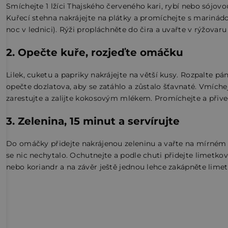
Smíchejte 1 lžíci Thajského červeného kari, rybí nebo sójo
Kuřecí stehna nakrájejte na plátky a promíchejte s marinád
noc v lednici). Rýži propláchněte do čira a uvařte v rýžovaru
2. Opečte kuře, rozjeďte omáčku
Lilek, cuketu a papriky nakrájejte na větší kusy. Rozpalte 
opečte dozlatova, aby se zatáhlo a zůstalo šťavnaté. Vmíchej
zarestujte a zalijte kokosovým mlékem. Promíchejte a přiv
3. Zelenina, 15 minut a servírujte
Do omáčky přidejte nakrájenou zeleninu a vařte na mírném 
se nic nechytalo. Ochutnejte a podle chuti přidejte limetkov
nebo koriandr a na závěr ještě jednou lehce zakápněte lime