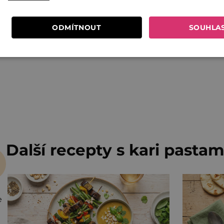
ODMÍTNOUT
SOUHLA
Další recepty s kari pastam
e
m