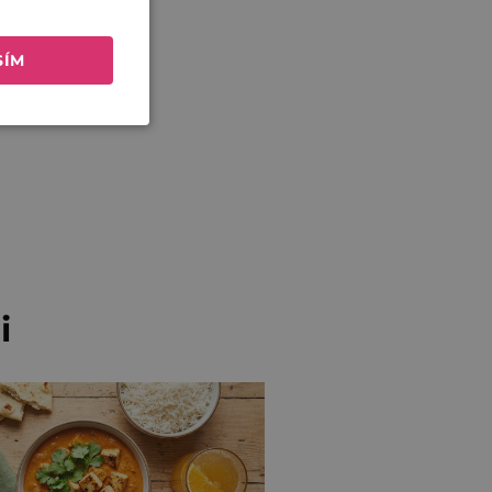
SÍM
i