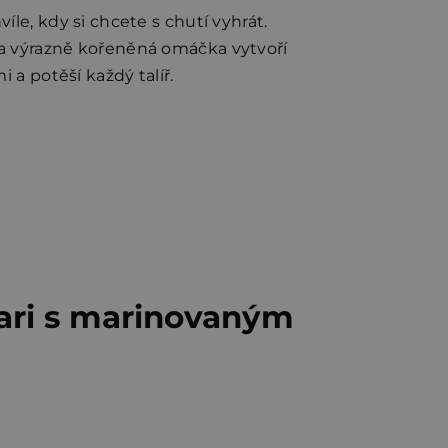
íle, kdy si chcete s chutí vyhrát.
 a výrazně kořeněná omáčka vytvoří
i a potěší každý talíř.
kari s marinovaným