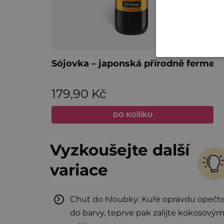
Vyzkoušejte další
variace
Chuť do hloubky: Kuře opravdu opečt
do barvy, teprve pak zalijte kokosový