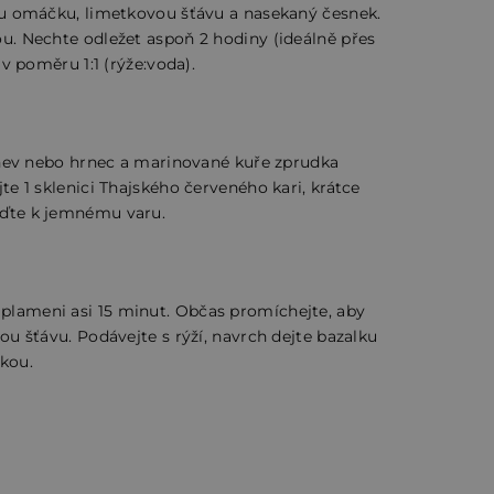
vou omáčku, limetkovou šťávu a nasekaný česnek.
ou. Nechte odležet aspoň 2 hodiny (ideálně přes
 v poměru 1:1 (rýže:voda).
pánev nebo hrnec a marinované kuře zprudka
te 1 sklenici Thajského červeného kari, krátce
eďte k jemnému varu.
plameni asi 15 minut. Občas promíchejte, aby
ou šťávu. Podávejte s rýží, navrch dejte bazalku
tkou.