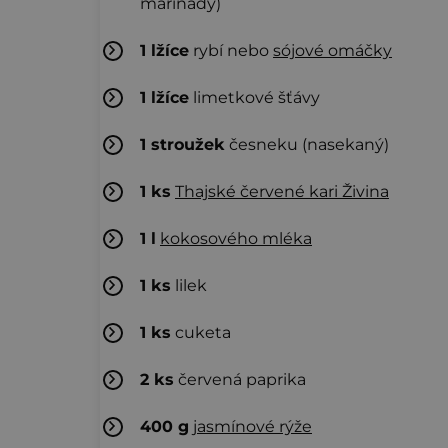
marinády)
1
lžíce
rybí nebo
sójové omáčky
1
lžíce
limetkové šťávy
1
stroužek
česneku (nasekaný)
1
ks
Thajské červené kari Živina
1
l
kokosového mléka
1
ks
lilek
1
ks
cuketa
2
ks
červená paprika
400
g
jasmínové rýže