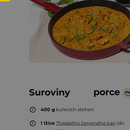
porce
Suroviny
400
g
kuřecích stehen
1
lžíce
Thajského červeného kari
(do