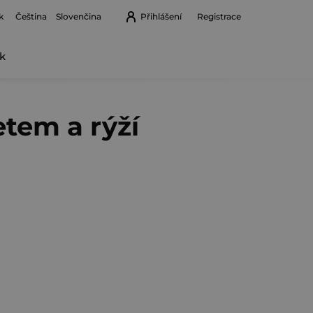
k
Přihlášení
Registrace
Čeština
Slovenčina
k
Nákupní
košík
tem a rýží