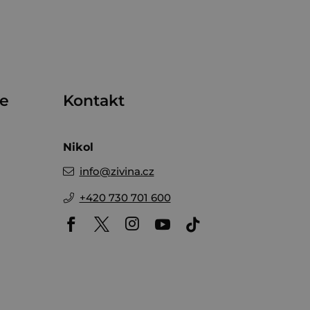
me
Kontakt
Nikol
info
@
zivina.cz
+420 730 701 600