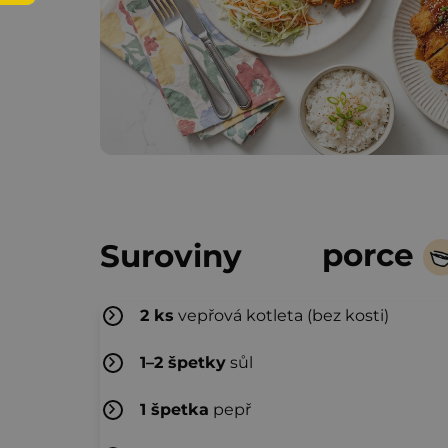
porce
Suroviny
2
ks
vepřová kotleta (bez kosti)
1–2
špetky
sůl
1
špetka
pepř