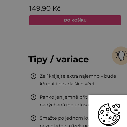
Tipy / variace
Zelí krájejte extra najemno – bude
křupat i bez dalších věcí.
Panko jen jemně přitlačte, ať je krusta
nadýchaná (ne udusaná).
Smažte po jednom kuse, ať olej
nezchladne a řízek není mastný.