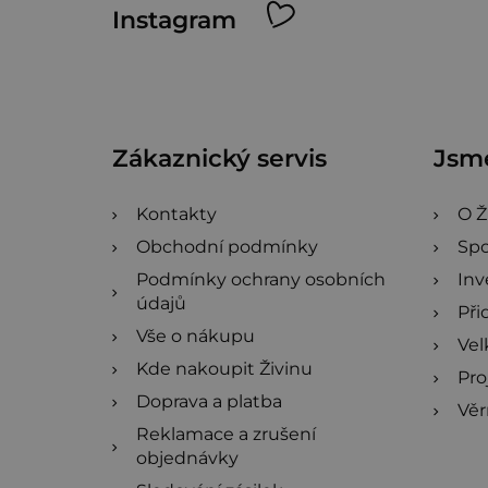
Instagram
á
p
a
Zákaznický servis
Jsme
t
í
Kontakty
O Ž
Obchodní podmínky
Spo
Podmínky ochrany osobních
Inv
údajů
Při
Vše o nákupu
Ve
Kde nakoupit Živinu
Pro
Doprava a platba
Věr
Reklamace a zrušení
objednávky