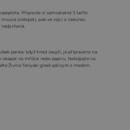
 opepřete. Připravte si samostatné 3 talíře:
 mouce (oklepat), pak ve vejci a nakonec
ě nadýchaná.
robek panka: když hned zasyčí, je připraveno na
e okapat na mřížce nebo papíru. Nakrájejte na
něte Živina Teriyaki glazé pálivým s medem.