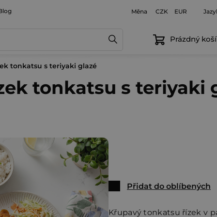
Blog
Měna
Jazy
CZK
EUR
Prázdný koší
zek tonkatsu s teriyaki glazé
zek tonkatsu s teriyaki 
Přidat do oblíbených
Křupavý tonkatsu řízek v p