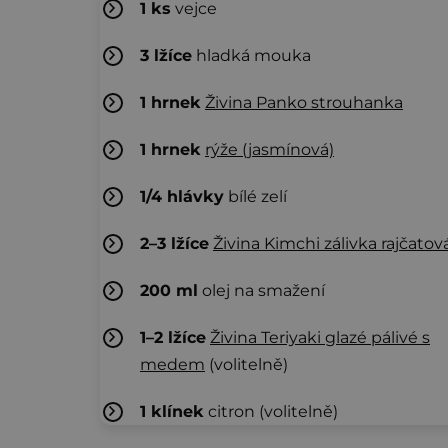
1
ks
vejce
3
lžíce
hladká mouka
1
hrnek
Živina Panko strouhanka
1
hrnek
rýže (jasmínová)
1/4
hlávky
bílé zelí
2–3
lžíce
Živina Kimchi zálivka rajčatov
200
ml
olej na smažení
1–2
lžíce
Živina Teriyaki glazé pálivé s
medem
(volitelně)
1
klínek
citron (volitelně)