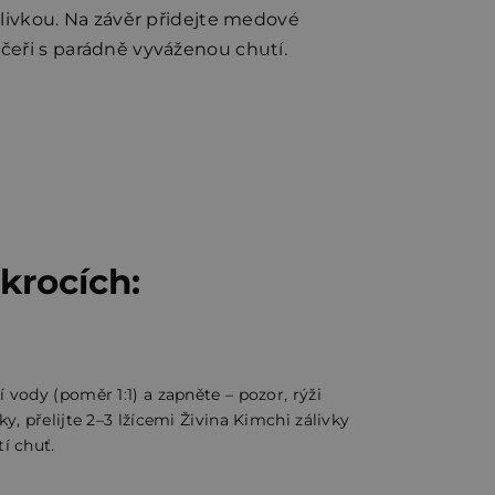
álivkou. Na závěr přidejte medové
čeři s parádně vyváženou chutí.
 krocích:
í vody (poměr 1:1) a zapněte – pozor, rýži
ky, přelijte 2–3 lžícemi Živina Kimchi zálivky
tí chuť.