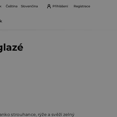
k
Přihlášení
Registrace
Čeština
Slovenčina
k
Nákupní
košík
glazé
anko strouhance, rýže a svěží zelný