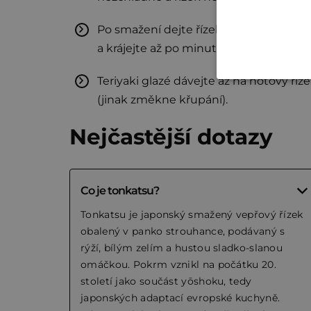
Po smažení dejte řízek na mřížku/papí
a krájejte až po minutce.
Teriyaki glazé dávejte až na hotový říz
(jinak změkne křupání).
Nejčastější dotazy
Co je tonkatsu?
Tonkatsu je japonský smažený vepřový řízek
obalený v panko strouhance, podávaný s
rýží, bílým zelím a hustou sladko-slanou
omáčkou. Pokrm vznikl na počátku 20.
století jako součást yōshoku, tedy
japonských adaptací evropské kuchyně.