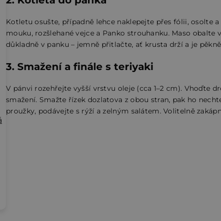
2. Kotleta do panka
Kotletu osušte, případně lehce naklepejte přes fólii, osolte a
mouku, rozšlehané vejce a Panko strouhanku. Maso obalte v
důkladně v panku – jemně přitlačte, ať krusta drží a je pěkn
3. Smažení a finále s teriyaki
V pánvi rozehřejte vyšší vrstvu oleje (cca 1–2 cm). Vhoďte d
smažení. Smažte řízek dozlatova z obou stran, pak ho necht
proužky, podávejte s rýží a zelným salátem. Volitelně zakáp
á