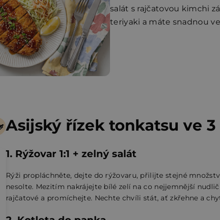
salát s rajčatovou kimchi z
teriyaki a máte snadnou ve
Asijský řízek tonkatsu ve 3
1. Rýžovar 1:1 + zelný salát
Rýži propláchněte, dejte do rýžovaru, přilijte stejné množstv
nesolte. Mezitím nakrájejte bílé zelí na co nejjemnější nudlič
rajčatové a promíchejte. Nechte chvíli stát, ať zkřehne a chy