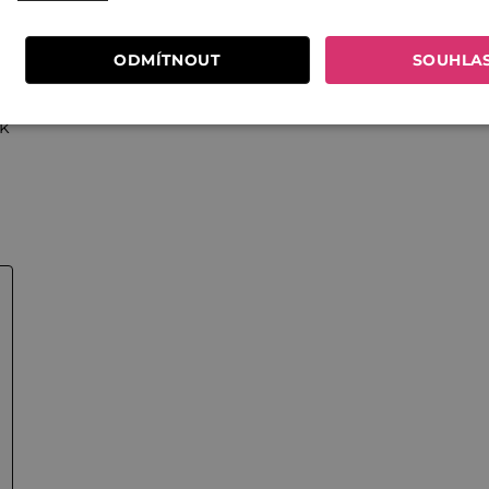
r
ODMÍTNOUT
SOUHLA
ek