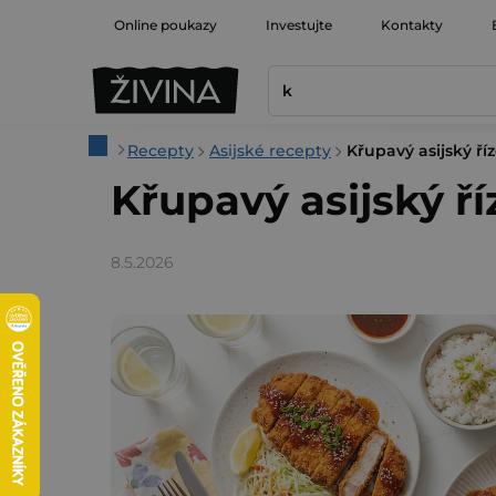
Přejít
Online poukazy
Investujte
Kontakty
na
obsah
Domů
Recepty
Asijské recepty
Křupavý asijský ří
Křupavý asijský ří
8.5.2026