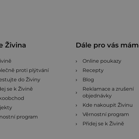
 Živina
Dále pro vás má
ivině
Online poukazy
lečně proti plýtvání
Recepty
estujte do Živiny
Blog
dej se k Živině
Reklamace a zrušení
objednávky
lkoobchod
Kde nakoupit Živinu
jekty
Věrnostní program
nostní program
Přidej se k Živině