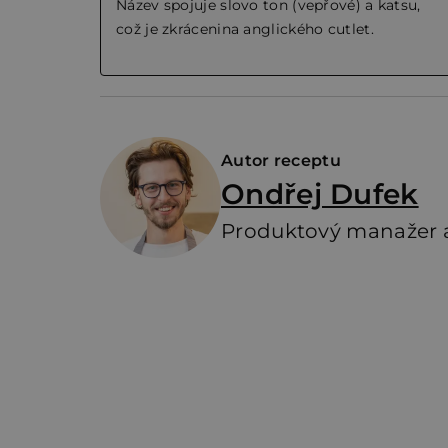
Název spojuje slovo ton (vepřové) a katsu,
což je zkrácenina anglického cutlet.
Autor receptu
Ondřej Dufek
Produktový manažer a
Z