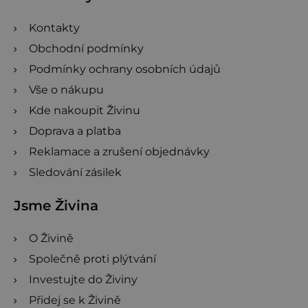
í
Kontakty
Obchodní podmínky
Podmínky ochrany osobních údajů
Vše o nákupu
Kde nakoupit Živinu
Doprava a platba
Reklamace a zrušení objednávky
Sledování zásilek
Jsme Živina
O Živině
Společně proti plýtvání
Investujte do Živiny
Přidej se k Živině