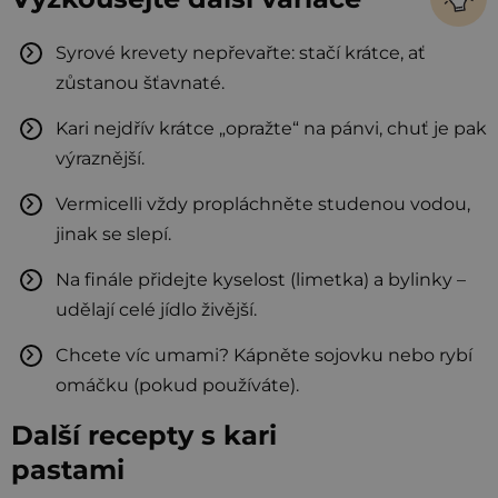
Syrové krevety nepřevařte: stačí krátce, ať
zůstanou šťavnaté.
Kari nejdřív krátce „opražte“ na pánvi, chuť je pak
výraznější.
Vermicelli vždy propláchněte studenou vodou,
jinak se slepí.
Na finále přidejte kyselost (limetka) a bylinky –
udělají celé jídlo živější.
Chcete víc umami? Kápněte sojovku nebo rybí
omáčku (pokud používáte).
Další recepty s kari
pastami