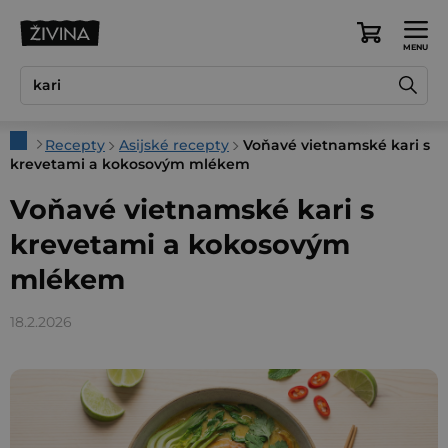
Přejít
na
Nákupní
obsah
košík
Domů
Recepty
Asijské recepty
Voňavé vietnamské kari s
krevetami a kokosovým mlékem
Voňavé vietnamské kari s
krevetami a kokosovým
mlékem
18.2.2026