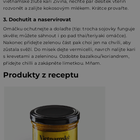
vietnamské žluté kari Živina, nechte pár desítek vteřin
rozvonět a zalijte kokosovým mlékem. Krátce provařte.
3. Dochutit a naservírovat
Omáčku ochutnejte a dolaďte (tip: trocha sojovky funguje
skvěle; můžete sáhnout i po pad thai/teriyaki omáčce).
Nakonec přidejte zelenou část pak choi jen na chvíli, aby
zůstala svěží. Do misek dejte vermicelli, navrch nalijte kari
s krevetami a zeleninou. Ozdobte bazalkou/koriandrem,
přidejte chilli a zakápněte limetkou. Mňam.
Produkty z receptu