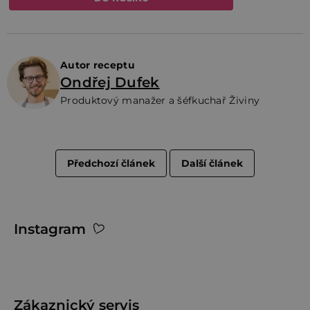
Autor receptu
Ondřej Dufek
Produktový manažer a šéfkuchař Živiny
Předchozí článek
Další článek
Z
Instagram
á
p
a
t
Zákaznický servis