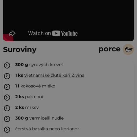
porce
Suroviny
300
g
syrových krevet
1
ks
Vietnamské žluté kari Živina
1
l
kokosové mléko
2
ks
pak choi
2
ks
mrkev
300
g
vermicelli nudle
čerstvá bazalka nebo koriandr