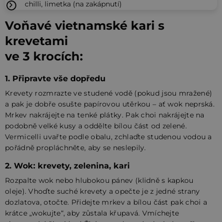
chilli, limetka (na zakápnutí)
Voňavé vietnamské kari s
krevetami
ve 3 krocích:
1. Připravte vše dopředu
Krevety rozmrazte ve studené vodě (pokud jsou mražené)
a pak je dobře osušte papírovou utěrkou – ať wok neprská.
Mrkev nakrájejte na tenké plátky. Pak choi nakrájejte na
podobně velké kusy a oddělte bílou část od zelené.
Vermicelli uvařte podle obalu, zchlaďte studenou vodou a
pořádně propláchněte, aby se neslepily.
2. Wok: krevety, zelenina, kari
Rozpalte wok nebo hlubokou pánev (klidně s kapkou
oleje). Vhoďte suché krevety a opečte je z jedné strany
dozlatova, otočte. Přidejte mrkev a bílou část pak choi a
krátce „wokujte“, aby zůstala křupavá. Vmíchejte