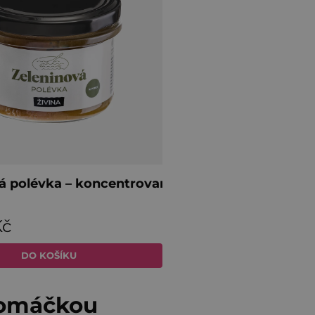
u omáčkou