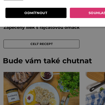
ODMÍTNOUT
SOUHLA
Bude vám také chutnat