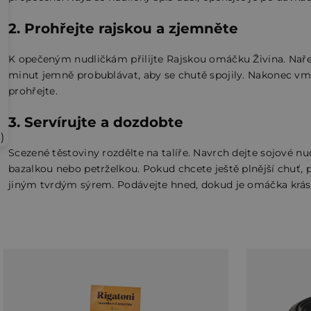
2. Prohřejte rajskou a zjemněte
K opečeným nudličkám přilijte Rajskou omáčku Živina. Nařeď
minut jemně probublávat, aby se chutě spojily. Nakonec vmí
prohřejte.
3. Servírujte a dozdobte
)
Scezené těstoviny rozdělte na talíře. Navrch dejte sojové n
bazalkou nebo petrželkou. Pokud chcete ještě plnější chu
jiným tvrdým sýrem. Podávejte hned, dokud je omáčka krás