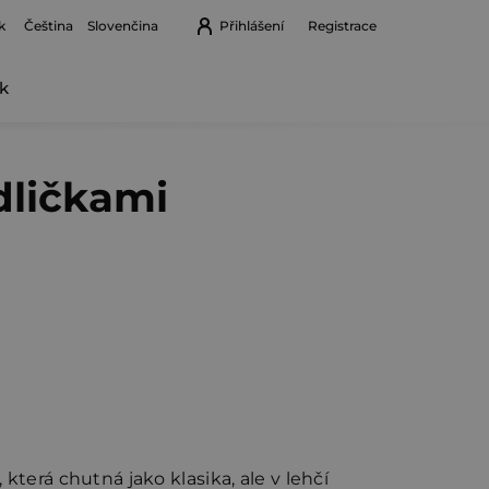
k
Přihlášení
Registrace
Čeština
Slovenčina
k
Nákupní
košík
dličkami
 která chutná jako klasika, ale v lehčí