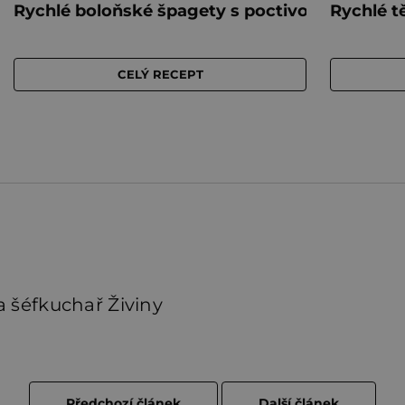
 šéfkuchař Živiny
Předchozí článek
Další článek