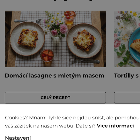
Cookies? Mňam! Tyhle sice nejdou sníst, ale pomohou
váš zážitek na našem webu. Dáte si?
Více informací
Nastavení