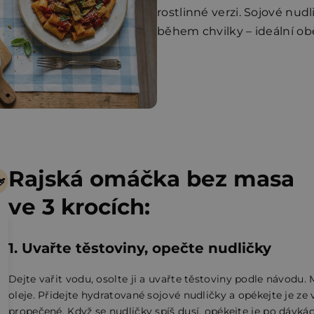
rostlinné verzi. Sojové nud
během chvilky – ideální ob
Rajská omáčka bez masa
ve 3 krocích:
1. Uvařte těstoviny, opečte nudličky
Dejte vařit vodu, osolte ji a uvařte těstoviny podle návodu. 
oleje. Přidejte hydratované sojové nudličky a opékejte je z
propečené. Když se nudličky spíš dusí, opékejte je po dávká