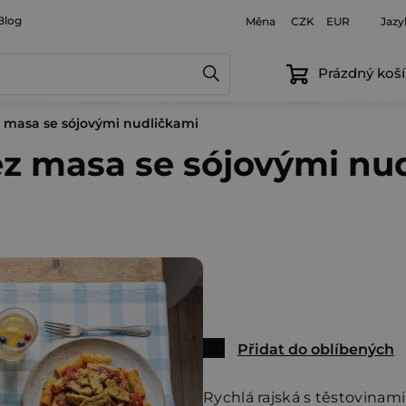
Blog
Měna
Jazy
CZK
EUR
Prázdný koší
 masa se sójovými nudličkami
z masa se sójovými nu
Přidat do oblíbených
Rychlá rajská s těstovinami,