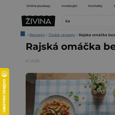
Přejít
Online poukazy
Investujte
Kontakty
na
obsah
Domů
Recepty
České recepty
Rajská omáčka bez
Rajská omáčka be
6.1.2026