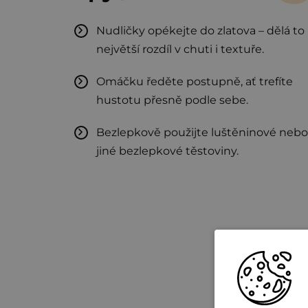
Nudličky opékejte do zlatova – dělá to
největší rozdíl v chuti i textuře.
Omáčku ředěte postupně, ať trefíte
hustotu přesně podle sebe.
Bezlepkově použijte luštěninové nebo
jiné bezlepkové těstoviny.