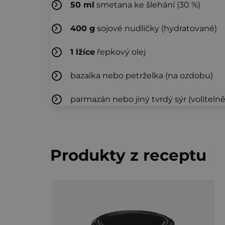
50
ml
smetana ke šlehání (30 %)
400
g
sojové nudličky (hydratované)
1
lžíce
řepkový olej
bazalka nebo petrželka (na ozdobu)
parmazán nebo jiný tvrdý sýr (volitelně
Produkty z receptu