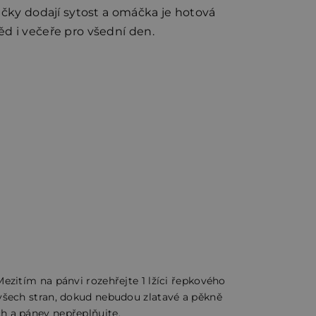
ličky dodají sytost a omáčka je hotová
ěd i večeře pro všední den.
Mezitím na pánvi rozehřejte 1 lžíci řepkového
e všech stran, dokud nebudou zlatavé a pěkně
ch a pánev nepřeplňujte.