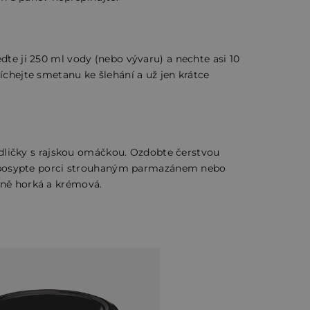
te ji 250 ml vody (nebo vývaru) a nechte asi 10
chejte smetanu ke šlehání a už jen krátce
udličky s rajskou omáčkou. Ozdobte čerstvou
ť, posypte porci strouhaným parmazánem nebo
ně horká a krémová.