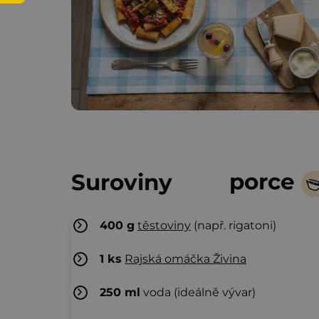
porce
Suroviny
400
g
těstoviny
(např. rigatoni)
1
ks
Rajská omáčka Živina
250
ml
voda (ideálně vývar)