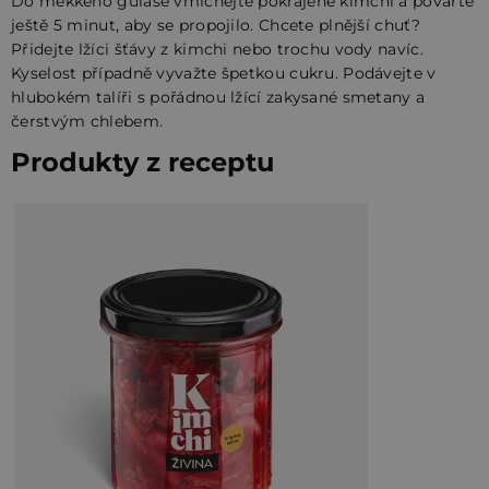
Do měkkého guláše vmíchejte pokrájené kimchi a povařte
ještě 5 minut, aby se propojilo. Chcete plnější chuť?
Přidejte lžíci šťávy z kimchi nebo trochu vody navíc.
Kyselost případně vyvažte špetkou cukru. Podávejte v
hlubokém talíři s pořádnou lžící zakysané smetany a
čerstvým chlebem.
Produkty z receptu