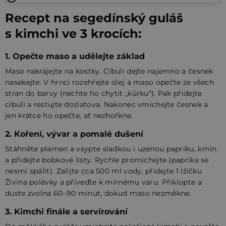
Recept na segedínský guláš
s kimchi ve 3 krocích:
1. Opečte maso a udělejte základ
Maso nakrájejte na kostky. Cibuli dejte najemno a česnek
nasekejte. V hrnci rozehřejte olej a maso opečte ze všech
stran do barvy (nechte ho chytit „kůrku“). Pak přidejte
cibuli a restujte dozlatova. Nakonec vmíchejte česnek a
jen krátce ho opečte, ať nezhořkne.
2. Koření, vývar a pomalé dušení
Stáhněte plamen a vsypte sladkou i uzenou papriku, kmín
a přidejte bobkové listy. Rychle promíchejte (paprika se
nesmí spálit). Zalijte cca 500 ml vody, přidejte 1 lžičku
Živina polévky a přiveďte k mírnému varu. Přiklopte a
duste zvolna 60–90 minut, dokud maso nezměkne.
3. Kimchi finále a servírování