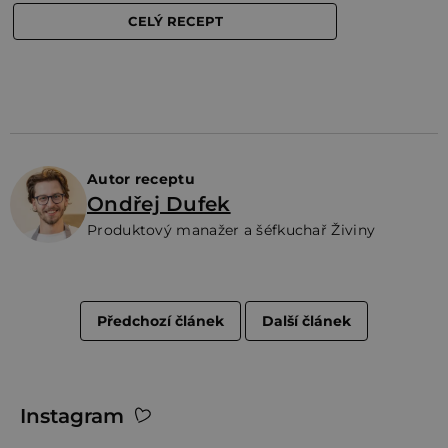
Autor receptu
Ondřej Dufek
Produktový manažer a šéfkuchař Živiny
Předchozí článek
Další článek
Z
Instagram
á