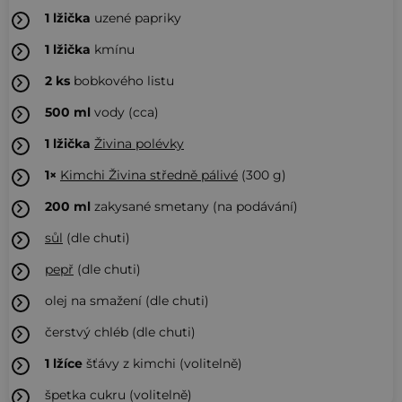
1
lžička
uzené papriky
1
lžička
kmínu
2
ks
bobkového listu
500
ml
vody (cca)
1
lžička
Živina polévky
1×
Kimchi Živina středně pálivé
(300 g)
200
ml
zakysané smetany (na podávání)
sůl
(dle chuti)
pepř
(dle chuti)
olej na smažení (dle chuti)
čerstvý chléb (dle chuti)
1
lžíce
šťávy z kimchi (volitelně)
špetka cukru (volitelně)