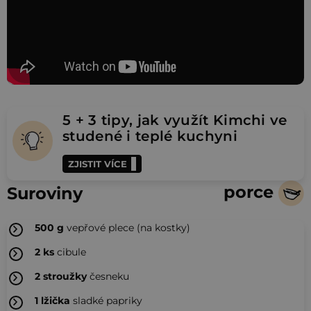
5 + 3 tipy, jak využít Kimchi ve
studené i teplé kuchyni
ZJISTIT VÍCE
porce
Suroviny
500
g
vepřové plece (na kostky)
2
ks
cibule
2
stroužky
česneku
1
lžička
sladké papriky