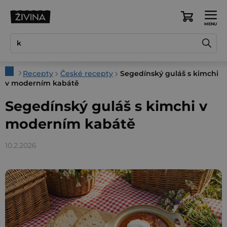
Přejít
na
Nákupní
obsah
košík
Domů
Recepty
České recepty
Segedínský guláš s kimchi
v moderním kabátě
Segedínský guláš s kimchi v
moderním kabátě
10.2.2026