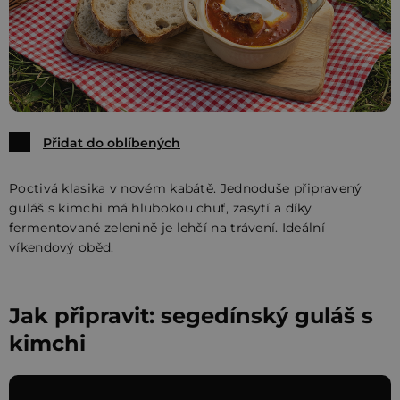
Přidat do oblíbených
Poctivá klasika v novém kabátě. Jednoduše připravený
guláš s kimchi má hlubokou chuť, zasytí a díky
fermentované zelenině je lehčí na trávení. Ideální
víkendový oběd.
Jak připravit: segedínský guláš s
kimchi