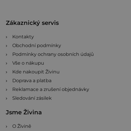
p
a
t
Zákaznický servis
í
Kontakty
Obchodní podmínky
Podmínky ochrany osobních údajů
Vše o nákupu
Kde nakoupit Živinu
Doprava a platba
Reklamace a zrušení objednávky
Sledování zásilek
Jsme Živina
O Živině