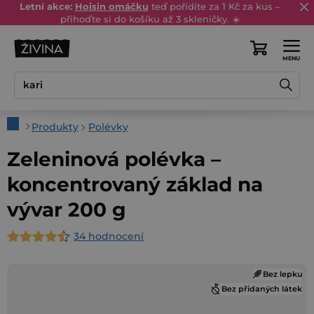
Přejít
Letní akce:
Hoisin omáčku
teď pořídíte za 1 Kč za kus –
přihoďte si do košíku až 3 skleničky. ☀️
na
obsah
Nákupní
košík
Domů
Produkty
Polévky
Zeleninová polévka –
koncentrovaný základ na
vývar 200 g
34 hodnocení
Průměrné
hodnocení
Bez lepku
produktu
Bez přidaných látek
je