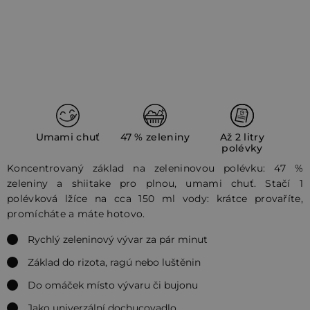
Umami chuť
47 % zeleniny
Až 2 litry
polévky
Koncentrovaný základ na zeleninovou polévku: 47 %
zeleniny a shiitake pro plnou, umami chuť. Stačí 1
polévková lžíce na cca 150 ml vody: krátce provaříte,
promícháte a máte hotovo.
Rychlý zeleninový vývar za pár minut
Základ do rizota, ragú nebo luštěnin
Do omáček místo vývaru či bujonu
Jako univerzální dochucovadlo