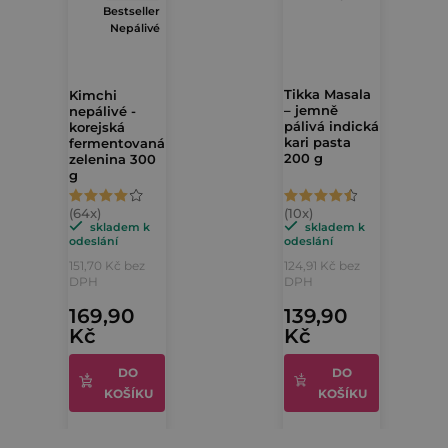
Bestseller
Nepálivé
Tikka Masala
Kimchi
– jemně
nepálivé -
pálivá indická
korejská
kari pasta
fermentovaná
200 g
zelenina 300
g
Průměrné
Průměrné
hodnocení
hodnocení
skladem k
skladem k
odeslání
odeslání
produktu
produktu
151,70 Kč bez
124,91 Kč bez
je
je
DPH
DPH
4,4
4,9
169,90
139,90
Kč
Kč
z
z
5
5
DO
DO
hvězdiček.
hvězdiček.
KOŠÍKU
KOŠÍKU
Z