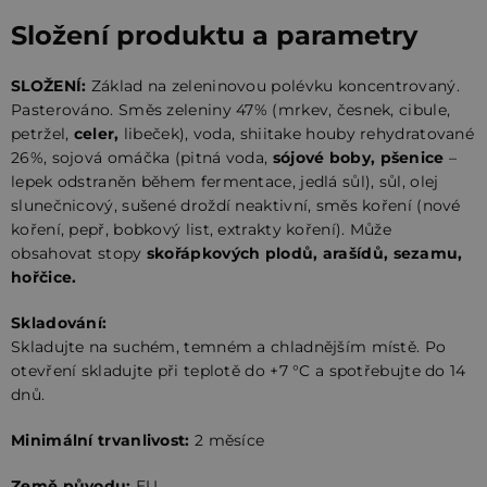
Složení produktu a parametry
SLOŽENÍ:
Základ na zeleninovou polévku koncentrovaný.
Pasterováno. Směs zeleniny 47% (mrkev, česnek, cibule,
petržel,
celer,
libeček), voda, shiitake houby rehydratované
26%, sojová omáčka (pitná voda,
sójové boby, pšenice
–
lepek odstraněn během fermentace, jedlá sůl), sůl, olej
slunečnicový, sušené droždí neaktivní, směs koření (nové
koření, pepř, bobkový list, extrakty koření). Může
obsahovat stopy
skořápkových plodů, arašídů, sezamu,
hořčice.
Skladování:
Skladujte na suchém, temném a chladnějším místě. Po
otevření skladujte při teplotě do +7 °C a spotřebujte do 14
dnů.
Minimální trvanlivost:
2 měsíce
Země původu:
EU