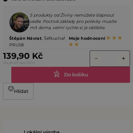
S produkty od Živiny nemůžete šlápnout
vedle. Poctivé základy pro polévky musíte
mít doma, velmi rychle si je oblíbíte.
Štěpán Návrat
, Šéfkuchař
Moje hodnocení
PRU58
139,90 Kč
124,91 Kč bez DPH
Do košíku
Hlídat
Lokální výroba