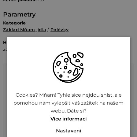
Parametry
Kategorie
Základ Mňam jídla
/
Polévky
Hmotnost
Značka
200 g
Živina
Výživové údaje na 100 g
Energetická hodnota
317 kJ / 76 kcal
Cookies? Mňam! Tyhle sice nejdou sníst, ale
Tuky
2,8 g
pomohou nám vylepšit váš zážitek na našem
z toho nasycené mastné
0,3 g
webu. Dáte si?
kyseliny
Více informací
Sacharidy
8,2 g
Nastavení