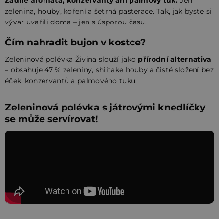
Žádné aromata, konzervanty ani palmový tuk.
Jen
zelenina, houby, koření a šetrná pasterace. Tak, jak byste si
vývar uvařili doma – jen s úsporou času.
Čím nahradit bujon v kostce?
Zeleninová polévka Živina slouží jako
přírodní alternativa
– obsahuje 47 % zeleniny, shiitake houby a čisté složení bez
éček, konzervantů a palmového tuku.
Zeleninová polévka s játrovými knedlíčky
se může servírovat!