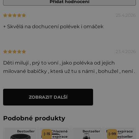
Přidat hodnocení
25.4.2026
Hodnocení produktu je 5 z 5 hvězdiček.
V
ý
+ Skvělá na dochucení polévek i omáček
p
i
s
23.4.2026
Hodnocení produktu je 5 z 5 hvězdiček.
h
Děti milují , prý to voní , jako polévka od jejich
o
milované babičky , která už tu s námi , bohužel , není .
d
n
o
ZOBRAZIT DALŠÍ
O
c
v
e
l
n
Podobné produkty
á
í
d
Bestseller
Chlazené
Bestseller
Blízká expirace
(–15
(–99
a
Blízká expirace
Bestseller