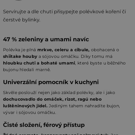
Servírujte a dle chuti přisypejte polévkové koření či
čerstvé bylinky.
47 % zeleniny a umami navíc
Polévka je plná
mrkve, celeru a cibule,
obohacená o
shiitake houby
a sójovou omáčku. Díky tomu má
hloubku chuti a bohaté umami
, které byste u běžného
bujonu hledali marně.
Univerzální pomocník v kuchyni
Skvěle poslouží nejen jako základ polévky, ale i jako
dochucovadlo do omáček, rizot, ragú nebo
luštěninových jídel.
Jediným tahem nahradíte bujon,
vývar i sójovou omáčku.
Čisté složení, férový přístup