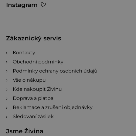
Instagram
á
p
a
t
Zákaznický servis
í
Kontakty
Obchodní podmínky
Podmínky ochrany osobních údajů
Vše o nákupu
Kde nakoupit Živinu
Doprava a platba
Reklamace a zrušení objednávky
Sledování zásilek
Jsme Živina