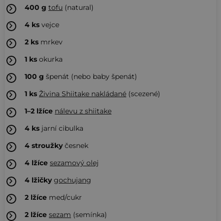
400
g
tofu
(natural)
4
ks
vejce
2
ks
mrkev
1
ks
okurka
100
g
špenát (nebo baby špenát)
1
ks
Živina Shiitake nakládané
(scezené)
1–2
lžíce
nálevu z shiitake
4
ks
jarní cibulka
4
stroužky
česnek
4
lžíce
sezamový olej
4
lžičky
gochujang
2
lžíce
med/cukr
2
lžíce
sezam
(semínka)