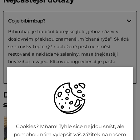
Co je bibimbap?
Bibimbap je tradiční korejské jídlo, jehož název v
doslovném překladu znamená „míchaná rýže“. Skládá
se z misky teplé rýže obložené pestrou směsí
restované a nakládané zeleniny, masa (nejčastěji
hovězího) a vajec. Klíčovou ingrediencí je pasta
gochujang.
Další recepty
s rýží
Cookies? Mňam! Tyhle sice nejdou sníst, ale
pomohou nám vylepšit váš zážitek na našem