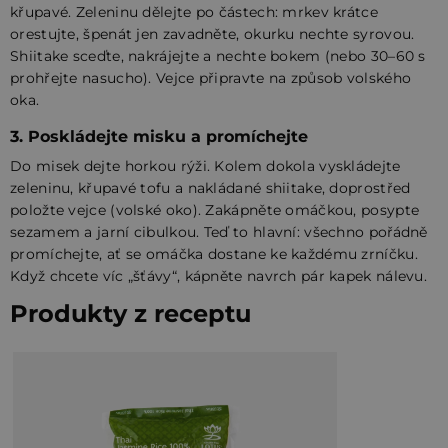
křupavé. Zeleninu dělejte po částech: mrkev krátce
orestujte, špenát jen zavadněte, okurku nechte syrovou.
Shiitake sceďte, nakrájejte a nechte bokem (nebo 30–60 s
prohřejte nasucho). Vejce připravte na způsob volského
oka.
3. Poskládejte misku a promíchejte
Do misek dejte horkou rýži. Kolem dokola vyskládejte
zeleninu, křupavé tofu a nakládané shiitake, doprostřed
položte vejce (volské oko). Zakápněte omáčkou, posypte
sezamem a jarní cibulkou. Teď to hlavní: všechno pořádně
promíchejte, ať se omáčka dostane ke každému zrníčku.
Když chcete víc „šťávy“, kápněte navrch pár kapek nálevu.
Produkty z receptu