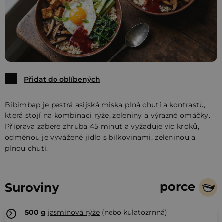
Přidat do oblíbených
Bibimbap je pestrá asijská miska plná chutí a kontrastů,
která stojí na kombinaci rýže, zeleniny a výrazné omáčky.
Příprava zabere zhruba 45 minut a vyžaduje víc kroků,
odměnou je vyvážené jídlo s bílkovinami, zeleninou a
plnou chutí.
porce
Suroviny
500
g
jasmínová rýže
(nebo kulatozrnná)