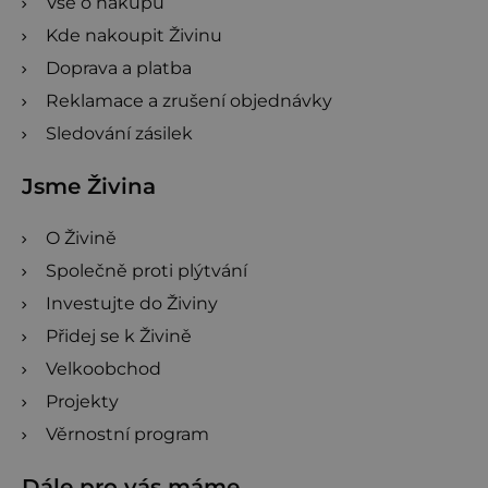
Vše o nákupu
Kde nakoupit Živinu
Doprava a platba
Reklamace a zrušení objednávky
Sledování zásilek
Jsme Živina
O Živině
Společně proti plýtvání
Investujte do Živiny
Přidej se k Živině
Velkoobchod
Projekty
Věrnostní program
Dále pro vás máme