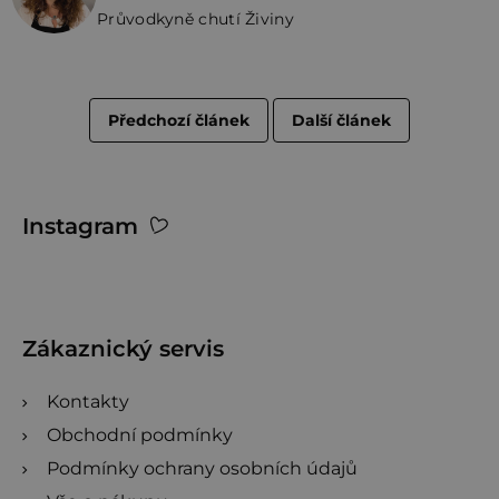
Průvodkyně chutí Živiny
Předchozí článek
Další článek
Z
Instagram
á
p
a
t
Zákaznický servis
í
Kontakty
Obchodní podmínky
Podmínky ochrany osobních údajů