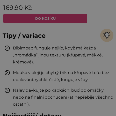
Tipy / variace
Bibimbap funguje nejlíp, když má každá
„hromádka“ jinou texturu (křupavé, měkké,
krémové).
Mouka v oleji je chytrý trik na křupavé tofu bez
obalování: rychlé, čisté, funguje vždy.
Nálev dávkujte po kapkách: buď do omáčky,
nebo na finální dochucení (ať nepřebije všechno
ostatní).
Nejčastější dotazy