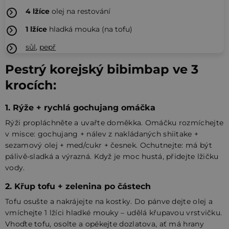
4
lžíce
olej na restování
1
lžíce
hladká mouka (na tofu)
sůl
,
pepř
Pestrý korejský bibimbap ve 3
krocích:
1. Rýže + rychlá gochujang omáčka
Rýži propláchněte a uvařte doměkka. Omáčku rozmíchejte
v misce: gochujang + nálev z nakládaných shiitake +
sezamový olej + med/cukr + česnek. Ochutnejte: má být
pálivě-sladká a výrazná. Když je moc hustá, přidejte lžičku
vody.
2. Křup tofu + zelenina po částech
Tofu osušte a nakrájejte na kostky. Do pánve dejte olej a
vmíchejte 1 lžíci hladké mouky – udělá křupavou vrstvičku.
Vhoďte tofu, osolte a opékejte dozlatova, ať má hrany