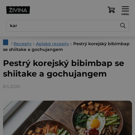
Přejít
na
Nákupní
obsah
košík
Domů
Recepty
Asijské recepty
Pestrý korejský bibimbap
se shiitake a gochujangem
Pestrý korejský bibimbap se
shiitake a gochujangem
8.5.2026