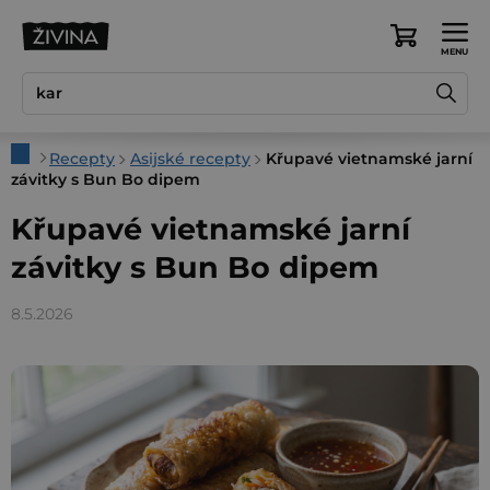
Přejít
na
Nákupní
obsah
košík
Domů
Recepty
Asijské recepty
Křupavé vietnamské jarní
závitky s Bun Bo dipem
Křupavé vietnamské jarní
závitky s Bun Bo dipem
8.5.2026