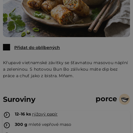
Přidat do oblíbených
Křupavé vietnamské závitky se šťavnatou masovou náplní
a zeleninou. S hotovou Bun Bo zálivkou máte dip bez
práce a chuť jako z bistra. Mňam.
porce
Suroviny
12–16
ks
rýžový papír
300
g
mleté vepřové maso