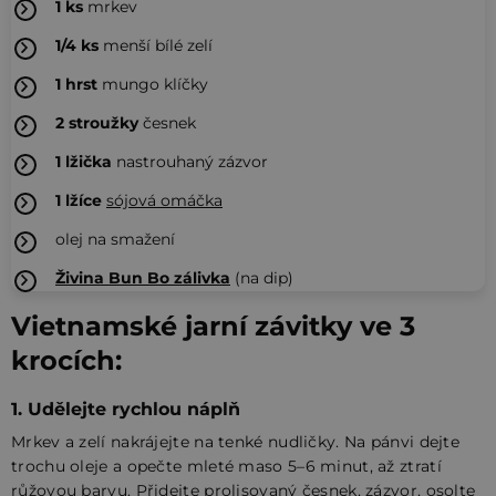
1
ks
mrkev
1/4
ks
menší bílé zelí
1
hrst
mungo klíčky
2
stroužky
česnek
1
lžička
nastrouhaný zázvor
1
lžíce
sójová omáčka
olej na smažení
Živina Bun Bo zálivka
(na dip)
Vietnamské jarní závitky ve 3
krocích:
1. Udělejte rychlou náplň
Mrkev a zelí nakrájejte na tenké nudličky. Na pánvi dejte
trochu oleje a opečte mleté maso 5–6 minut, až ztratí
růžovou barvu. Přidejte prolisovaný česnek, zázvor, osolte