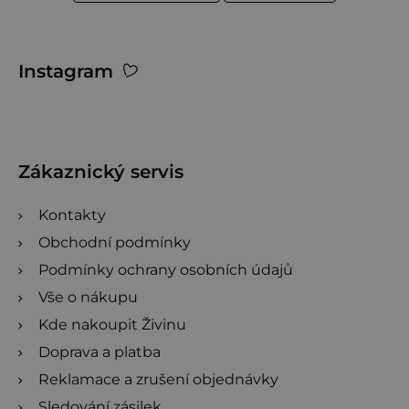
Z
Instagram
á
p
a
t
Zákaznický servis
í
Kontakty
Obchodní podmínky
Podmínky ochrany osobních údajů
Vše o nákupu
Kde nakoupit Živinu
Doprava a platba
Reklamace a zrušení objednávky
Sledování zásilek