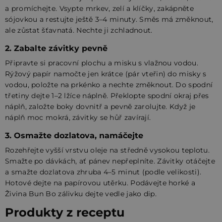
a promíchejte. Vsypte mrkev, zelí a klíčky, zakápněte
sójovkou a restujte ještě 3–4 minuty. Směs má změknout,
ale zůstat šťavnatá. Nechte ji zchladnout.
2. Zabalte závitky pevně
Připravte si pracovní plochu a misku s vlažnou vodou.
Rýžový papír namočte jen krátce (pár vteřin) do misky s
vodou, položte na prkénko a nechte změknout. Do spodní
třetiny dejte 1–2 lžíce náplně. Překlopte spodní okraj přes
náplň, založte boky dovnitř a pevně zarolujte. Když je
náplň moc mokrá, závitky se hůř zavírají.
3. Osmažte dozlatova, namáčejte
Rozehřejte vyšší vrstvu oleje na středně vysokou teplotu.
Smažte po dávkách, ať pánev nepřeplníte. Závitky otáčejte
a smažte dozlatova zhruba 4–5 minut (podle velikosti).
Hotové dejte na papírovou utěrku. Podávejte horké a
Živina Bun Bo zálivku dejte vedle jako dip.
Produkty z receptu