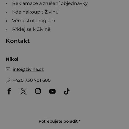
Reklamace a zrušení objednávky
Kde nakoupit Živinu
Věrnostní program
Přidej se k Živině
Kontakt
Nikol
info
@
zivina.cz
+420 730 701 600
Potřebujete poradit?