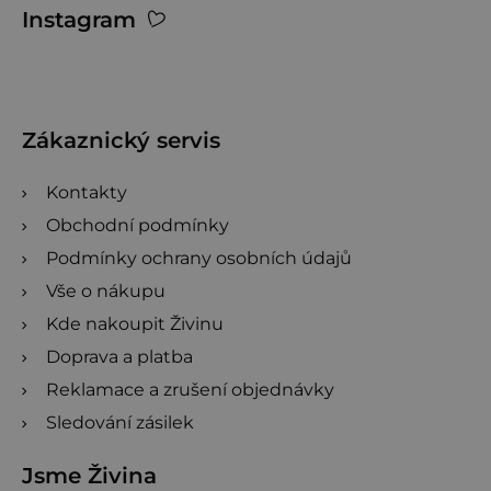
Instagram
á
p
a
t
Zákaznický servis
í
Kontakty
Obchodní podmínky
Podmínky ochrany osobních údajů
Vše o nákupu
Kde nakoupit Živinu
Doprava a platba
Reklamace a zrušení objednávky
Sledování zásilek
Jsme Živina