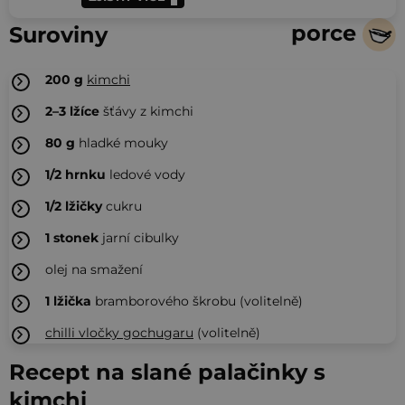
porce
Suroviny
200
g
kimchi
2–3
lžíce
šťávy z kimchi
80
g
hladké mouky
1/2
hrnku
ledové vody
1/2
lžičky
cukru
1
stonek
jarní cibulky
olej na smažení
1
lžička
bramborového škrobu (volitelně)
chilli vločky gochugaru
(volitelně)
Recept na slané palačinky s
kimchi