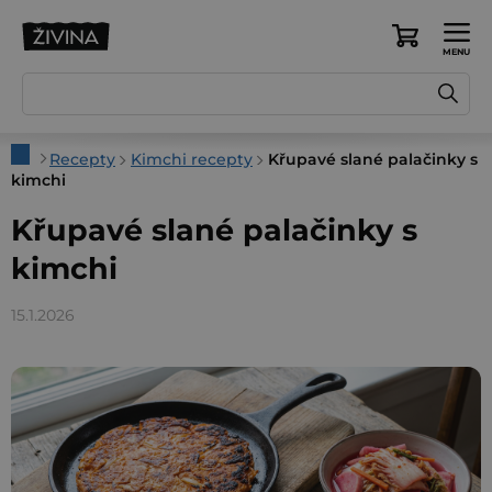
Přejít
na
Nákupní
obsah
košík
Domů
Recepty
Kimchi recepty
Křupavé slané palačinky s
kimchi
Křupavé slané palačinky s
kimchi
15.1.2026