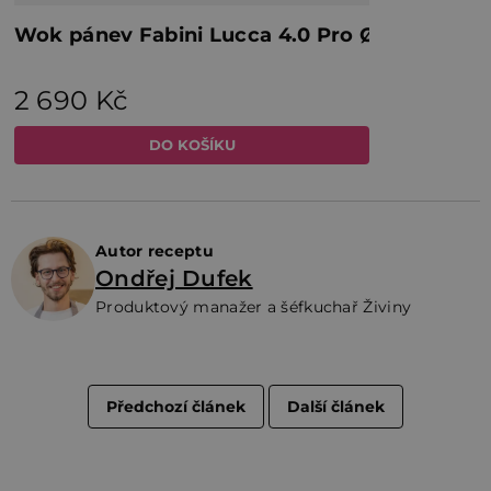
Autor receptu
Ondřej Dufek
Produktový manažer a šéfkuchař Živiny
Předchozí článek
Další článek
Z