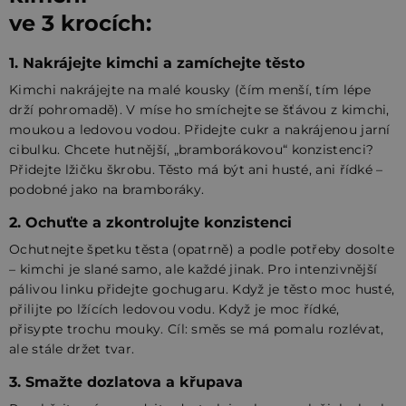
ve 3 krocích:
1. Nakrájejte kimchi a zamíchejte těsto
Kimchi nakrájejte na malé kousky (čím menší, tím lépe
drží pohromadě). V míse ho smíchejte se šťávou z kimchi,
moukou a ledovou vodou. Přidejte cukr a nakrájenou jarní
cibulku. Chcete hutnější, „bramborákovou“ konzistenci?
Přidejte lžičku škrobu. Těsto má být ani husté, ani řídké –
podobné jako na bramboráky.
2. Ochuťte a zkontrolujte konzistenci
Ochutnejte špetku těsta (opatrně) a podle potřeby dosolte
– kimchi je slané samo, ale každé jinak. Pro intenzivnější
pálivou linku přidejte gochugaru. Když je těsto moc husté,
přilijte po lžících ledovou vodu. Když je moc řídké,
přisypte trochu mouky. Cíl: směs se má pomalu rozlévat,
ale stále držet tvar.
3. Smažte dozlatova a křupava