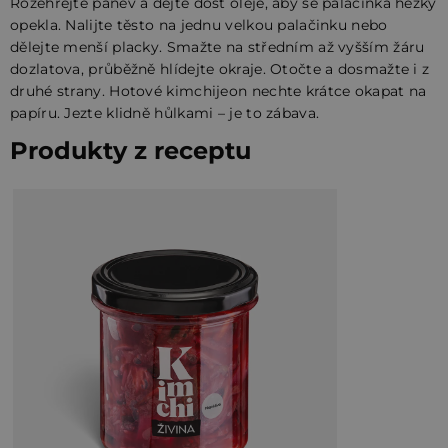
Rozehřejte pánev a dejte dost oleje, aby se palačinka hezky
opekla. Nalijte těsto na jednu velkou palačinku nebo
dělejte menší placky. Smažte na středním až vyšším žáru
dozlatova, průběžně hlídejte okraje. Otočte a dosmažte i z
druhé strany. Hotové kimchijeon nechte krátce okapat na
papíru. Jezte klidně hůlkami – je to zábava.
Produkty z receptu