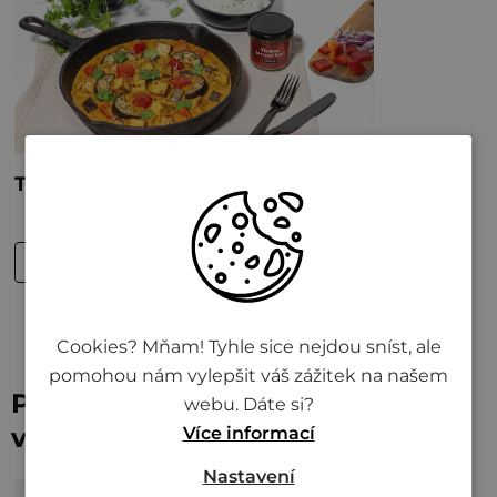
Cookies? Mňam! Tyhle sice nejdou sníst, ale
pomohou nám vylepšit váš zážitek na našem
Podpořte chuť správným
webu. Dáte si?
vybavením
Více informací
Nastavení