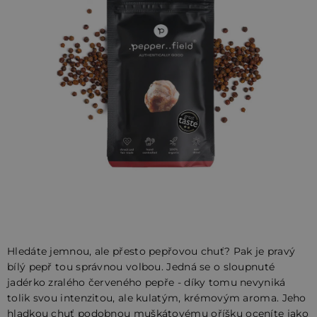
5
hvězdiček.
Hledáte jemnou, ale přesto pepřovou chuť? Pak je pravý
bílý pepř tou správnou volbou. Jedná se o sloupnuté
jadérko zralého červeného pepře - díky tomu nevyniká
tolik svou intenzitou, ale kulatým, krémovým aroma. Jeho
hladkou chuť podobnou muškátovému oříšku oceníte jako