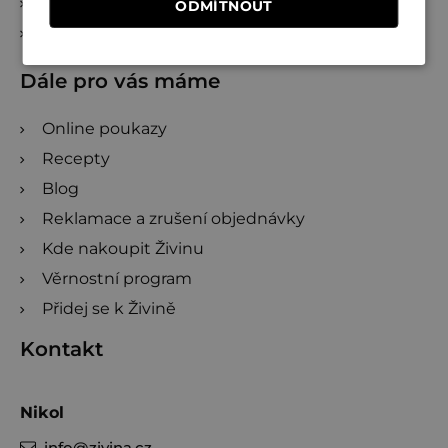
Projekty
ODMÍTNOUT
Věrnostní program
Dále pro vás máme
Online poukazy
Recepty
Blog
Reklamace a zrušení objednávky
Kde nakoupit Živinu
Věrnostní program
Přidej se k Živině
Kontakt
Nikol
info
@
zivina.cz