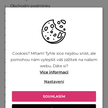
Obchodní podmínky
Podmínky ochrany osobních údajů
Vše o nákupu
Kde nakoupit Živinu
Doprava a platba
Reklamace a zrušení objednávky
Sledování zásilek
Cookies? Mňam! Tyhle sice nejdou sníst, ale
pomohou nám vylepšit váš zážitek na našem
Jsme Živina
webu. Dáte si?
Více informací
O Živině
Společně proti plýtvání
Nastavení
Investujte do Živiny
Přidej se k Živině
SOUHLASÍM
Velkoobchod