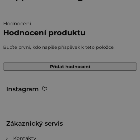
Hodnocení
Hodnocení produktu
Buďte první, kdo napíše příspěvek k této položce.
Přidat hodnocení
Z
Instagram
á
p
a
t
Zákaznický servis
í
Kontakty