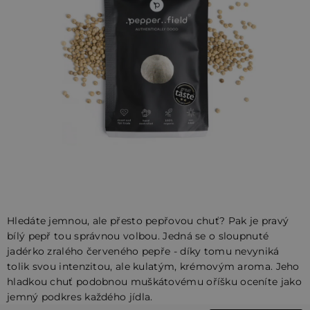
hvězdiček.
Hledáte jemnou, ale přesto pepřovou chuť? Pak je pravý
bílý pepř tou správnou volbou. Jedná se o sloupnuté
jadérko zralého červeného pepře - díky tomu nevyniká
tolik svou intenzitou, ale kulatým, krémovým aroma. Jeho
hladkou chuť podobnou muškátovému oříšku oceníte jako
jemný podkres každého jídla.