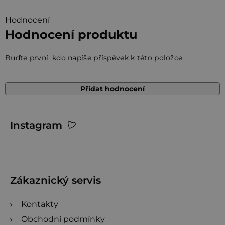
Hodnocení
Hodnocení produktu
Buďte první, kdo napíše příspěvek k této položce.
Přidat hodnocení
Z
Instagram
á
p
a
t
Zákaznický servis
í
Kontakty
Obchodní podmínky