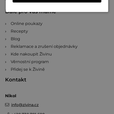
Dále pro vás máme
Online poukazy
Recepty
Blog
Reklamace a zrušení objednávky
Kde nakoupit Živinu
Věrnostní program
Přidej se k Živině
Kontakt
Nikol
info
@
zivina.cz