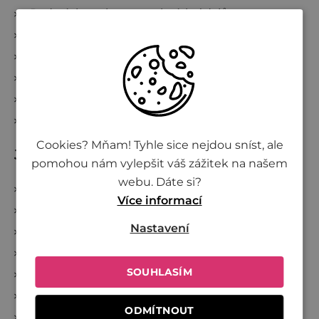
Podmínky ochrany osobních údajů
Vše o nákupu
Kde nakoupit Živinu
Doprava a platba
Reklamace a zrušení objednávky
Sledování zásilek
Cookies? Mňam! Tyhle sice nejdou sníst, ale
Jsme Živina
pomohou nám vylepšit váš zážitek na našem
webu. Dáte si?
O Živině
Více informací
Společně proti plýtvání
Nastavení
Investujte do Živiny
Přidej se k Živině
SOUHLASÍM
Velkoobchod
Projekty
ODMÍTNOUT
Věrnostní program