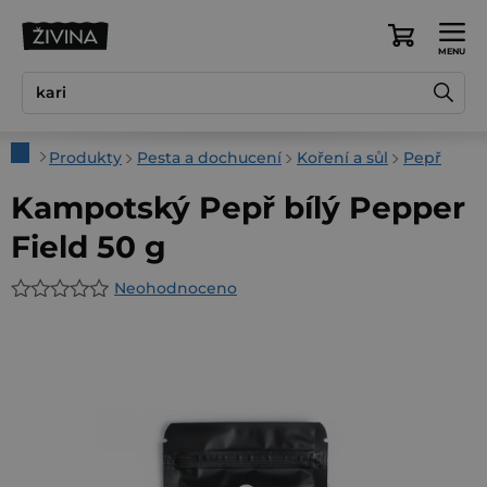
Přejít
na
Nákupní
obsah
košík
Domů
Produkty
Pesta a dochucení
Koření a sůl
Pepř
Kampotský Pepř bílý Pepper
Field 50 g
Neohodnoceno
Průměrné
hodnocení
produktu
je
0,0
z
5