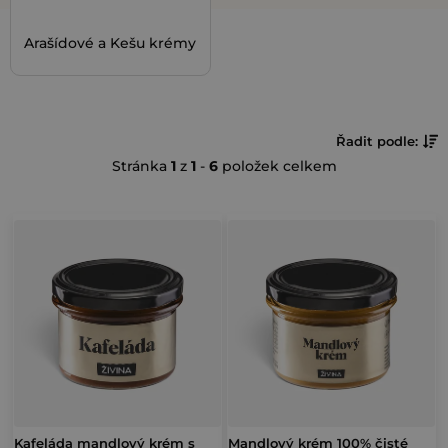
Arašídové a Kešu krémy
Ř
Řadit podle:
Stránka
1
z
1
-
6
položek celkem
a
z
V
e
ý
n
p
í
i
p
s
r
p
o
r
d
o
Kafeláda mandlový krém s
Mandlový krém 100% čisté