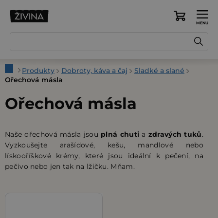
Přejít
na
Nákupní
obsah
košík
Domů
Produkty
Dobroty, káva a čaj
Sladké a slané
Ořechová másla
Ořechová másla
Naše ořechová másla jsou
plná chuti
a
zdravých tuků
.
Vyzkoušejte arašídové, kešu, mandlové nebo
lískooříškové krémy, které jsou ideální k pečení, na
pečivo nebo jen tak na lžičku. Mňam.