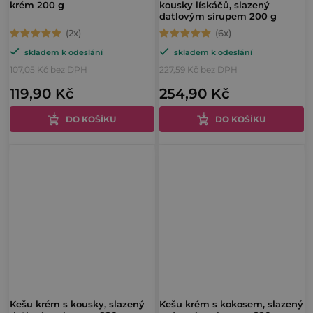
krém 200 g
kousky lískáčů, slazený
datlovým sirupem 200 g
Průměrné
Průměrné
skladem k odeslání
skladem k odeslání
hodnocení
hodnocení
107,05 Kč bez DPH
227,59 Kč bez DPH
produktu
produktu
119,90 Kč
254,90 Kč
je
je
5,0
5,0
DO KOŠÍKU
DO KOŠÍKU
z
z
5
5
hvězdiček.
hvězdiček.
Kešu krém s kousky, slazený
Kešu krém s kokosem, slazený