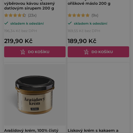
u
výběrovou kávou slazený
oříškové máslo 200 g
d
datlovým sirupem 200 g
k
u
Průměrné
Průměrné
t
skladem k odeslání
skladem k odeslání
hodnocení
hodnocení
k
ů
196,34 Kč bez DPH
169,55 Kč bez DPH
produktu
produktu
t
219,90 Kč
189,90 Kč
je
je
ů
4,9
5,0
DO KOŠÍKU
DO KOŠÍKU
z
z
5
5
hvězdiček.
hvězdiček.
Arašídový krém, 100% čistý
Lískový krém s kakaem a