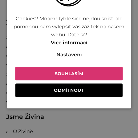
p
a
Cookies? Mňam! Tyhle sice nejdou sníst, ale
t
Zákaznický servis
pomohou nám vylepšit váš zážitek na našem
í
webu. Dáte si?
Kontakty
Více informací
Obchodní podmínky
Nastavení
Podmínky ochrany osobních údajů
Vše o nákupu
SOUHLASÍM
Kde nakoupit Živinu
Doprava a platba
ODMÍTNOUT
Reklamace a zrušení objednávky
Sledování zásilek
Jsme Živina
O Živině