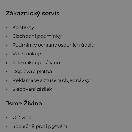
a
t
Zákaznický servis
í
Kontakty
Obchodní podmínky
Podmínky ochrany osobních údajů
Vše o nákupu
Kde nakoupit Živinu
Doprava a platba
Reklamace a zrušení objednávky
Sledování zásilek
Jsme Živina
O Živině
Společně proti plýtvání