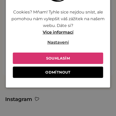
k
y
Cookies? Mňam! Tyhle sice nejdou sníst, ale
v
Pod taktovkou šéfkuchařů
pomohou nám vylepšit váš zážitek na našem
ý
webu. Dáte si?
Více informací
p
i
Poctivá chuť
Nastavení
s
u
SOUHLASÍM
Rychlá příprava
ODMÍTNOUT
Z
Instagram
á
p