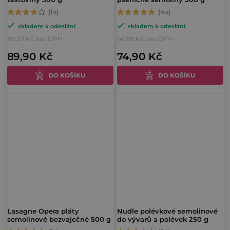
Průměrné
Průměrné
skladem k odeslání
skladem k odeslání
hodnocení
hodnocení
80,27 Kč bez DPH
66,88 Kč bez DPH
produktu
produktu
89,90 Kč
74,90 Kč
je
je
4,0
5,0
DO KOŠÍKU
DO KOŠÍKU
z
z
5
5
hvězdiček.
hvězdiček.
Lasagne Opera pláty
Nudle polévkové semolinové
semolinové bezvaječné 500 g
do vývarů a polévek 250 g