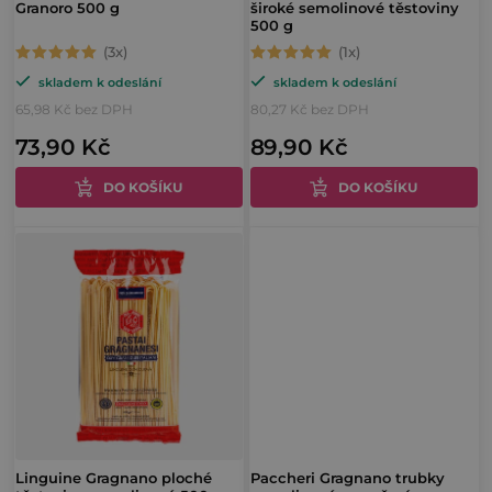
Granoro 500 g
široké semolinové těstoviny
d
500 g
k
u
Průměrné
Průměrné
t
skladem k odeslání
skladem k odeslání
hodnocení
hodnocení
k
ů
65,98 Kč bez DPH
80,27 Kč bez DPH
produktu
produktu
t
73,90 Kč
89,90 Kč
je
je
ů
5,0
5,0
DO KOŠÍKU
DO KOŠÍKU
z
z
5
5
hvězdiček.
hvězdiček.
Linguine Gragnano ploché
Paccheri Gragnano trubky