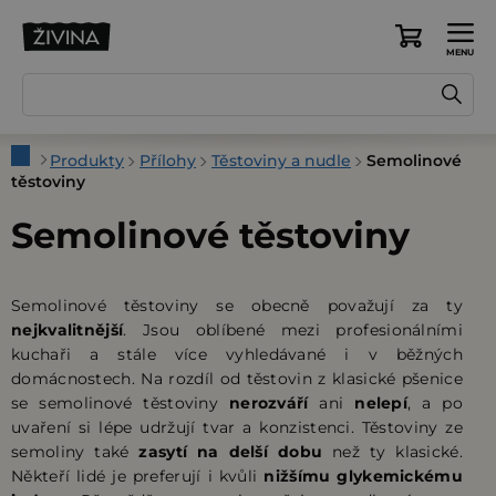
Přejít
na
Nákupní
obsah
košík
Domů
Produkty
Přílohy
Těstoviny a nudle
Semolinové
těstoviny
Semolinové těstoviny
Semolinové těstoviny se obecně považují za ty
nejkvalitnější
. Jsou oblíbené mezi profesionálními
kuchaři a stále více vyhledávané i v běžných
domácnostech. Na rozdíl od těstovin z klasické pšenice
se semolinové těstoviny
nerozváří
ani
nelepí
, a po
uvaření si lépe udržují tvar a konzistenci. Těstoviny ze
semoliny také
zasytí na delší dobu
než ty klasické.
Někteří lidé je preferují i kvůli
nižšímu glykemickému