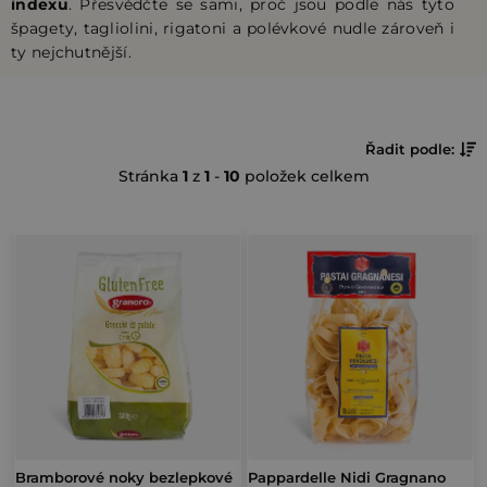
indexu
. Přesvědčte se sami, proč jsou podle nás tyto
špagety, tagliolini, rigatoni a polévkové nudle zároveň i
ty nejchutnější.
Ř
Řadit podle:
Stránka
1
z
1
-
10
položek celkem
a
z
V
e
ý
n
p
í
i
p
s
r
p
o
r
d
o
Bramborové noky bezlepkové
Pappardelle Nidi Gragnano
u