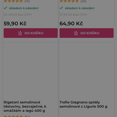
Průměrné
Průměrné
skladem k odeslání
skladem k odeslání
hodnocení
hodnocení
53,48 Kč bez DPH
57,95 Kč bez DPH
produktu
produktu
59,90 Kč
64,90 Kč
je
je
5,0
5,0
DO KOŠÍKU
DO KOŠÍKU
z
z
5
5
hvězdiček.
hvězdiček.
Rigatoni semolinové
Trofie Gragnano spirály
těstoviny, bezvaječné, k
semolinové z Ligurie 500 g
omáčkám a ragú 400 g