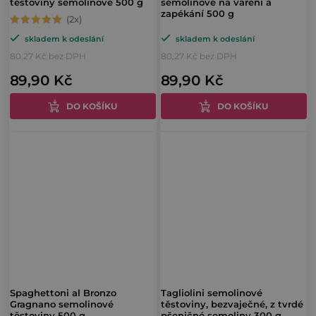
těstoviny semolinové 500 g
semolinové na vaření a
zapékání 500 g
Průměrné
skladem k odeslání
skladem k odeslání
hodnocení
80,27 Kč bez DPH
80,27 Kč bez DPH
produktu
89,90 Kč
89,90 Kč
je
5,0
DO KOŠÍKU
DO KOŠÍKU
z
5
hvězdiček.
Spaghettoni al Bronzo
Tagliolini semolinové
Gragnano semolinové
těstoviny, bezvaječné, z tvrdé
těstoviny 500 g
pšeničné semoliny 300 g