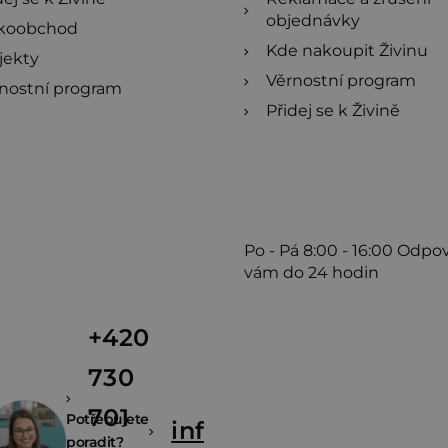
objednávky
lkoobchod
Kde nakoupit Živinu
jekty
Věrnostní program
nostní program
Přidej se k Živině
Po - Pá
8:00 - 16:00
Odpo
vám do 24 hodin
+420
730
701
Potřebujete
info@zivina.cz
poradit?