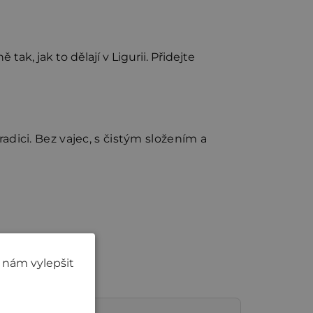
k, jak to dělají v Ligurii. Přidejte
radici. Bez vajec, s čistým složením a
 nám vylepšit