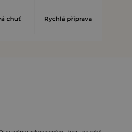
vá chuť
Rychlá příprava
ně. Díky svému zakroucenému tvaru na sobě