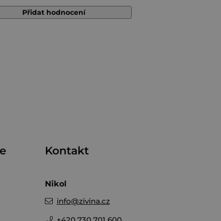
Přidat hodnocení
me
Kontakt
Nikol
info
@
zivina.cz
+420 730 701 600