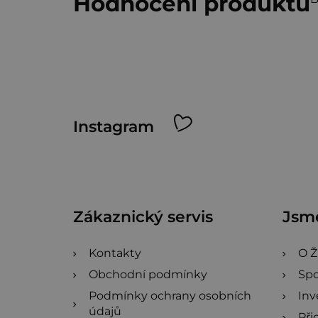
Hodnocení produktu
Z
Instagram
á
p
a
Zákaznický servis
Jsme
t
í
Kontakty
O Ž
Obchodní podmínky
Spo
Podmínky ochrany osobních
Inv
údajů
Při