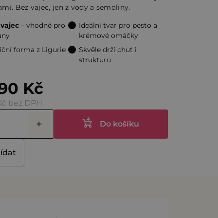
i. Bez vajec, jen z vody a semoliny.
ček.
vajec
– vhodné pro
Ideální tvar pro pesto a
any
krémové omáčky
iční forma z Ligurie
Skvěle drží chuť i
strukturu
90 Kč
Kč bez DPH
Do košíku
lídat