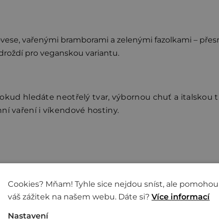
se, vařenými bramborami a zelenými fazolkami – přesně ta
roždí pro veganskou variantu.
 pokud hledáte neotřelý tvar, výbornou chuť a italskou t
ní vaření i víkendové hostiny.
arametry
Cookies? Mňam! Tyhle sice nejdou sníst, ale pomohou
váš zážitek na našem webu. Dáte si?
Více informací
Nastavení