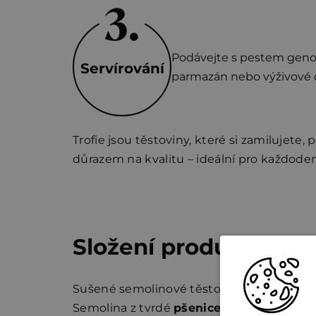
Podávejte s pestem genove
Servírování
parmazán nebo výživové d
Trofie jsou těstoviny, které si zamilujete,
důrazem na kvalitu – ideální pro každoden
Složení produktu a p
Sušené semolinové těstoviny
Semolina z tvrdé
pšenice
, voda.