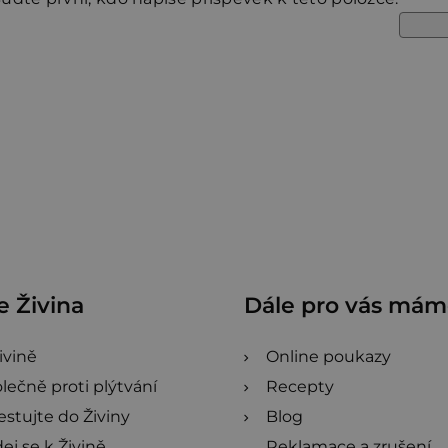
 Živina
Dále pro vás má
ivině
Online poukazy
lečně proti plýtvání
Recepty
estujte do Živiny
Blog
dej se k Živině
Reklamace a zrušení