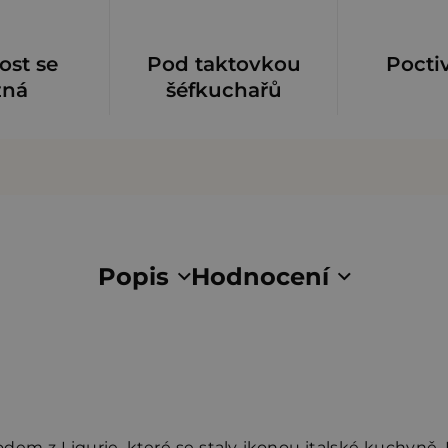
ost se
Pod taktovkou
Pocti
zná
šéfkuchařů
Popis
Hodnocení
ůvodem z Ligurie, které se staly ikonou italské kuchy