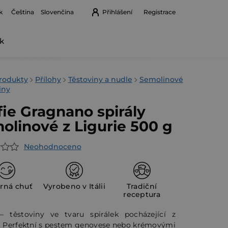
k
Přihlášení
Registrace
Čeština
Slovenčina
k
Nákupní
košík
rodukty
Přílohy
Těstoviny a nudle
Semolinové
iny
fie Gragnano spirály
olinové z Ligurie 500 g
Neohodnoceno
rné
cení
ktu
rná chuť
Vyrobeno v Itálii
Tradiční
receptura
 – těstoviny ve tvaru spirálek pocházející z
e. Perfektní s pestem genovese nebo krémovými