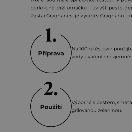
perfektně drží omáčku – zvlášť pesto gen
Pastai Gragnanesi je vyrábí v Gragnanu – m
Na 100 g těstovin použijte
Příprava
vody z vaření pro zjemně
Výborné s pestem, smetan
Použití
grilovanou zeleninou.