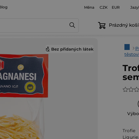
Blog
Měna
Jazy
CZK
EUR
Prázdný koší
Domů
P
Bez přidaných látek
těstov
Tro
sem
Průmě
hodno
produ
Výbo
je
0,0
Trofie
z
Liguri