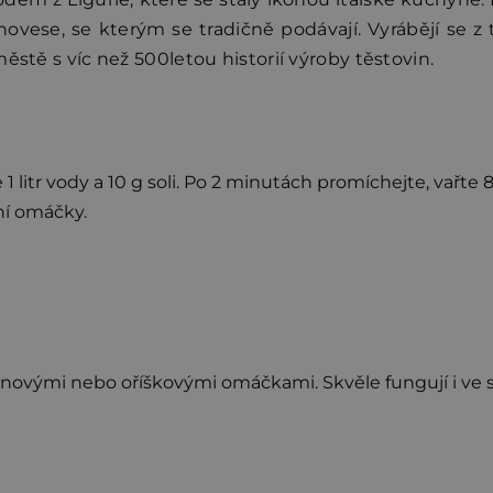
ovese, se kterým se tradičně podávají. Vyrábějí se z 
ěstě s víc než 500letou historií výroby těstovin.
 1 litr vody a 10 g soli. Po 2 minutách promíchejte, vařte
ní omáčky.
ovými nebo oříškovými omáčkami. Skvěle fungují i ve 