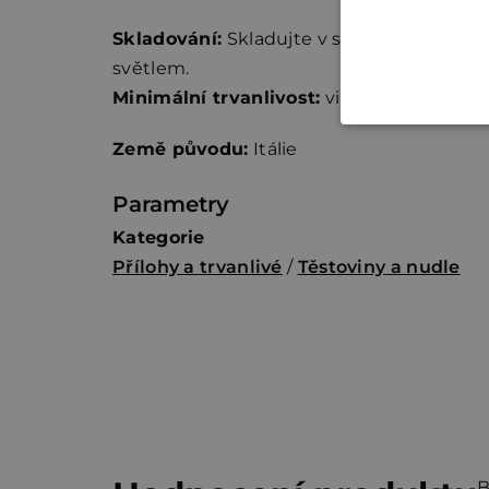
Skladování:
Skladujte v suchu a chraňte
světlem.
Minimální trvanlivost:
viz obal
Země původu:
Itálie
Parametry
Kategorie
Přílohy a trvanlivé
/
Těstoviny a nudle
B