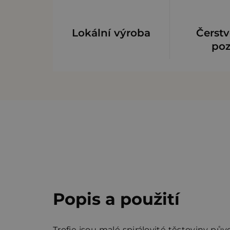
Lokální výroba
Čerstv
po
Popis a použití
Trofie jsou malé spirálovité těstoviny p