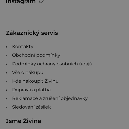
Instagram
o
á
d
p
n
a
o
t
c
Zákaznický servis
í
e
Kontakty
n
Obchodní podmínky
í
Podmínky ochrany osobních údajů
Vše o nákupu
Kde nakoupit Živinu
Doprava a platba
Reklamace a zrušení objednávky
Sledování zásilek
Jsme Živina