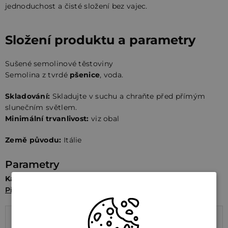
jednoduchost a čisté složení bez vajec.
Složení produktu a parametry
Sušené semolinové těstoviny
Semolina z tvrdé
pšenice
, voda.
Skladování:
Skladujte v suchu a chraňte před přímým
slunečním světlem.
Minimální trvanlivost:
viz obal
Země původu:
Itálie
Parametry
Kategorie
Přílohy a trvanlivé
/
Těstoviny a nudle
Výživové údaje na 100 g