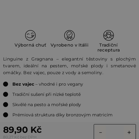
Výborná chuť
Vyrobeno v Itálii
Tradiční
receptura
Linguine z Gragnana – elegantní těstoviny s plochým
tvarem, ideální na pestem, mořské plody i smetanové
omáčky. Bez vajec, pouze z vody a semoliny.
Bez vajec
– vhodné i pro vegany
Tradiční sušení při nízké teplotě
Skvělé na pesto a mořské plody
Prémiová struktura díky bronzovým matricím
89,90 Kč
80,27 Kč bez DPH