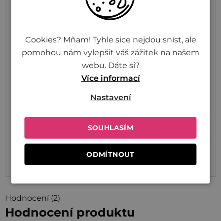
Energetická hodnota
1530 kJ / 361 kcal
Tuky
1,2 g
Cookies? Mňam! Tyhle sice nejdou sníst, ale
z toho nasycené mastné
0,2 g
pomohou nám vylepšit váš zážitek na našem
kyseliny
webu. Dáte si?
Více informací
Sacharidy
73,0 g
Nastavení
z toho cukry
4,0 g
Vláknina
3,0 g
SOUHLASÍM
Bílkoviny
13,0 g
ODMÍTNOUT
Sůl
0,0 g
Hodnocení (2)
Hodnocení produktu