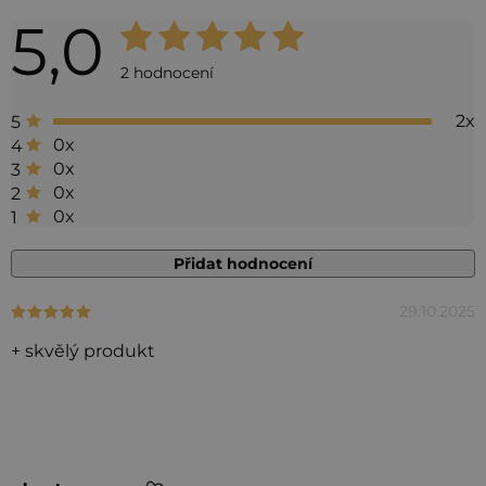
5,0
Průměrné
hodnocení
2 hodnocení
produktu
2x
5
je
0x
4
5,0
0x
3
0x
2
z 5
0x
1
hvězdiček.
Přidat hodnocení
29.10.2025
Hodnocení produktu je 5 z 5 hvězdiček.
V
ý
+ skvělý produkt
p
i
s
h
Z