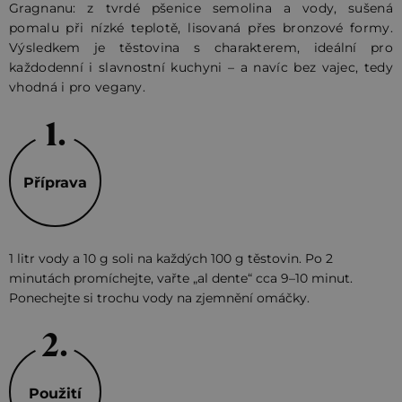
Gragnanu: z tvrdé pšenice semolina a vody, sušená
pomalu při nízké teplotě, lisovaná přes bronzové formy.
Výsledkem je těstovina s charakterem, ideální pro
každodenní i slavnostní kuchyni – a navíc bez vajec, tedy
vhodná i pro vegany.
Příprava
1 litr vody a 10 g soli na každých 100 g těstovin. Po 2
minutách promíchejte, vařte „al dente“ cca 9–10 minut.
Ponechejte si trochu vody na zjemnění omáčky.
Použití