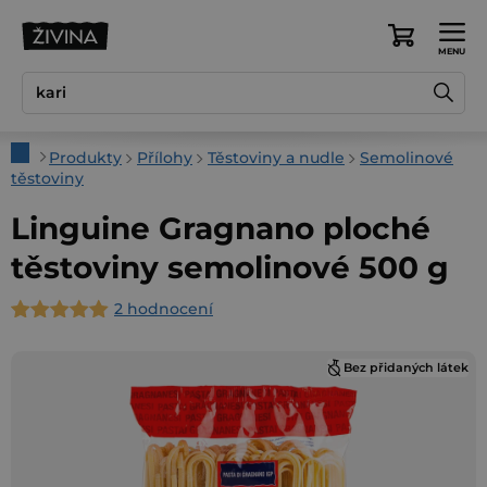
Přejít
na
Nákupní
obsah
košík
Domů
Produkty
Přílohy
Těstoviny a nudle
Semolinové
těstoviny
Linguine Gragnano ploché
těstoviny semolinové 500 g
2 hodnocení
Průměrné
hodnocení
Bez přidaných látek
produktu
je
5,0
z