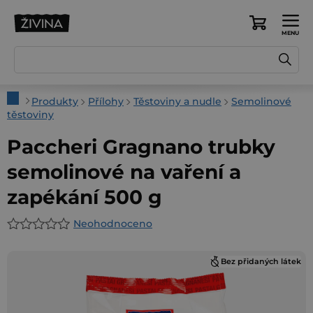
Přejít
na
Nákupní
obsah
košík
Domů
Produkty
Přílohy
Těstoviny a nudle
Semolinové
těstoviny
Paccheri Gragnano trubky
semolinové na vaření a
zapékání 500 g
Neohodnoceno
Průměrné
hodnocení
Bez přidaných látek
produktu
je
0,0