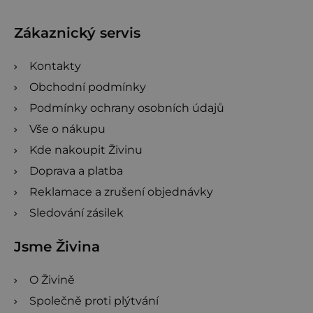
a
t
Zákaznický servis
í
Kontakty
Obchodní podmínky
Podmínky ochrany osobních údajů
Vše o nákupu
Kde nakoupit Živinu
Doprava a platba
Reklamace a zrušení objednávky
Sledování zásilek
Jsme Živina
O Živině
Společně proti plýtvání