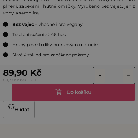
plnění, zapékání i hutné omáčky. Vyrobeno bez vajec, jen z
vody a semoliny.
Bez vajec
– vhodné i pro vegany
Tradiční sušení až 48 hodin
Hrubý povrch díky bronzovým matricím
Skvělý základ pro zapékané pokrmy
89,90 Kč
80,27 Kč bez DPH
Do košíku
Hlídat