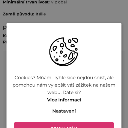
Minimální trvanlivost:
viz obal
Země původu:
Itálie
Parametry
Kategorie
Přílohy a trvanlivé
/
Těstoviny a nudle
Výživové údaje na 100 g
Energetická hodnota
1530 kJ / 361 kcal
Cookies? Mňam! Tyhle sice nejdou sníst, ale
Tuky
1,2 g
pomohou nám vylepšit váš zážitek na našem
webu. Dáte si?
z toho nasycené mastné
0,2 g
Více informací
kyseliny
Nastavení
Sacharidy
73,0 g
z toho cukry
4,0 g