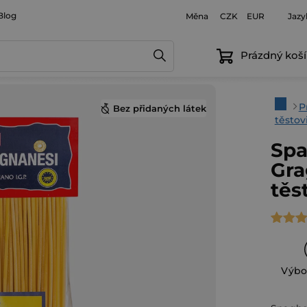
Blog
Měna
Jazy
CZK
EUR
Prázdný koší
Domů
P
Bez přidaných látek
těstov
Spa
Gra
těs
Průmě
hodno
produ
Výbo
je
4,0