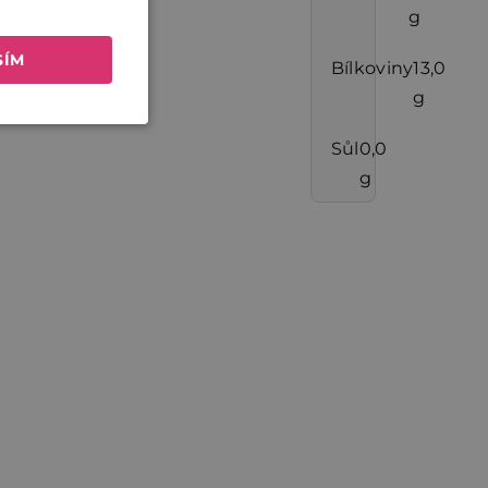
g
SÍM
Bílkoviny
13,0
g
Sůl
0,0
g