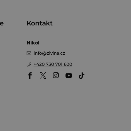
me
Kontakt
Nikol
info
@
zivina.cz
+420 730 701 600