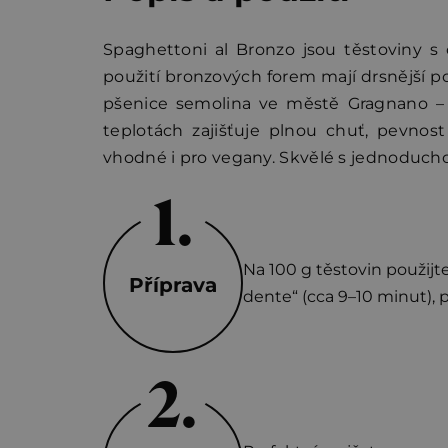
Spaghettoni al Bronzo jsou těstoviny s 
použití bronzových forem mají drsnější p
pšenice semolina ve městě Gragnano – h
teplotách zajišťuje plnou chuť, pevnost 
vhodné i pro vegany. Skvělé s jednoducho
Na 100 g těstovin použijte
Příprava
dente“ (cca 9–10 minut),