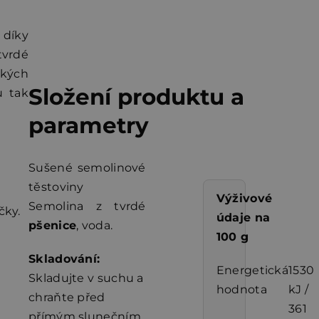
 díky
tvrdé
zkých
Složení produktu a
u tak
parametry
Sušené semolinové
těstoviny
Výživové
Semolina z tvrdé
čky.
údaje na
pšenice
, voda.
100 g
Skladování:
Energetická
1530
Skladujte v suchu a
hodnota
kJ /
chraňte před
361
přímým slunečním