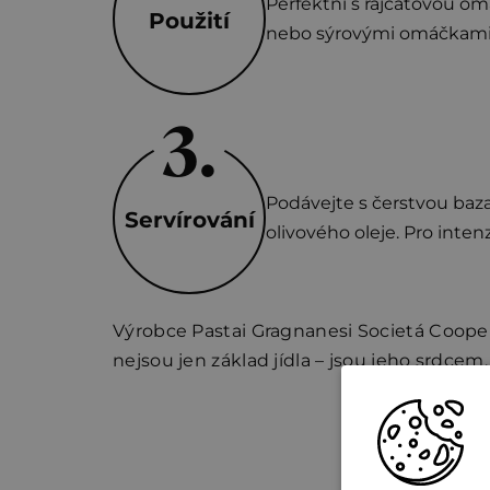
Perfektní s rajčatovou om
Použití
nebo sýrovými omáčkami. F
Podávejte s čerstvou ba
Servírování
olivového oleje. Pro inten
Výrobce Pastai Gragnanesi Societá Cooperat
nejsou jen základ jídla – jsou jeho srdcem.