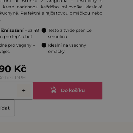
ttoni al Bronzo z Gragnana – těstoviny s
ií, které nadchnou každého milovníka klasické
é kuchyně. Perfektní s rajčatovou omáčkou nebo
ček.
.
iční sušení
– až 48
Těsto z tvrdé pšenice
n pro lepší chuť
semolina
né pro vegany –
Ideální na všechny
vajec
omáčky
90 Kč
Kč bez DPH
Do košíku
lídat