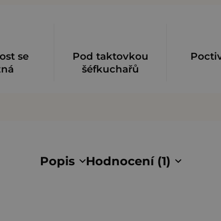
ost se
Pod taktovkou
Pocti
zná
šéfkuchařů
Popis
Hodnocení (1)