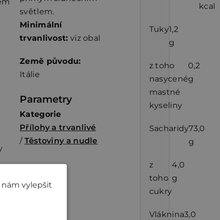
tem
kcal
světlem.
Minimální
Tuky
1,2
trvanlivost:
viz obal
g
Země původu:
z toho
0,2
Itálie
nasycené
g
mastné
Parametry
kyseliny
Kategorie
Přílohy a trvanlivé
Sacharidy
73,0
/
Těstoviny a nudle
g
y
z
4,0
toho
g
 nám vylepšit
cukry
Vláknina
3,0