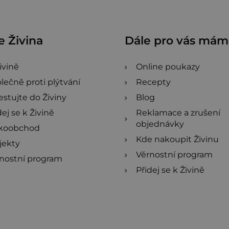
 Živina
Dále pro vás má
ivině
Online poukazy
lečně proti plýtvání
Recepty
estujte do Živiny
Blog
dej se k Živině
Reklamace a zrušení
objednávky
lkoobchod
Kde nakoupit Živinu
jekty
Věrnostní program
nostní program
Přidej se k Živině