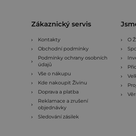
p
a
Zákaznický servis
Jsme
t
í
Kontakty
O Ž
Obchodní podmínky
Spo
Podmínky ochrany osobních
Inv
údajů
Při
Vše o nákupu
Ve
Kde nakoupit Živinu
Pro
Doprava a platba
Věr
Reklamace a zrušení
objednávky
Sledování zásilek