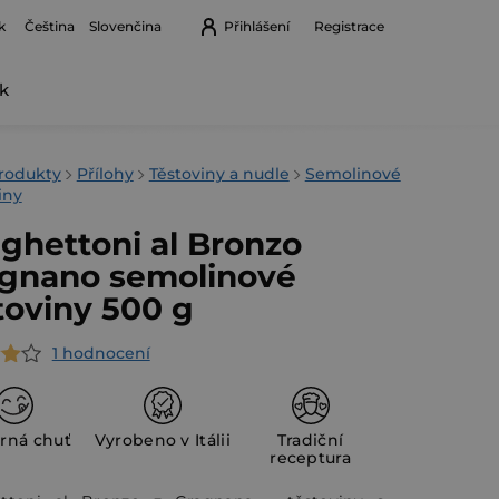
k
Přihlášení
Registrace
Čeština
Slovenčina
k
Nákupní
košík
rodukty
Přílohy
Těstoviny a nudle
Semolinové
iny
ghettoni al Bronzo
gnano semolinové
toviny 500 g
1 hodnocení
rné
cení
ktu
rná chuť
Vyrobeno v Itálii
Tradiční
receptura