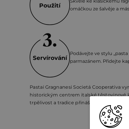
Skvělé ke klasickému ra
Použití
omáčkou ze šalvěje a má
Podávejte ve stylu „pasta
Servírování
parmazánem. Přidejte kapk
Pastai Gragnanesi Societá Cooperativa vyr
historickým centrem italské těstovinové 
trpělivost a tradice přinášejí skvělé výsled