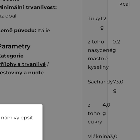
kcal
inimální trvanlivost:
iz obal
Tuky
1,2
g
Země původu:
Itálie
z toho
0,2
Parametry
nasycené
g
Kategorie
mastné
řílohy a trvanlivé
/
kyseliny
ěstoviny a nudle
Sacharidy
73,0
g
z
4,0
toho
g
 nám vylepšit
cukry
Vláknina
3,0