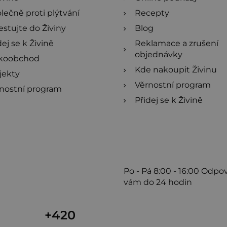
lečně proti plýtvání
Recepty
estujte do Živiny
Blog
dej se k Živině
Reklamace a zrušení
objednávky
lkoobchod
Kde nakoupit Živinu
jekty
Věrnostní program
nostní program
Přidej se k Živině
Po - Pá
8:00 - 16:00
Odpo
vám do 24 hodin
+420