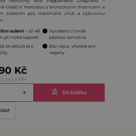
vé těstoviny Nidi Pappardelle Gragnano –
né tradiční metodou s bronzovými matricemi a
m sušením pro maximální chuť a výživovou
ček.
u.
iční sušení
– až 48
Vyrobeno z tvrdé
n při nízké teplotě
pšenice semolina
lá struktura pro
Bez vejce, vhodné pro
čky
vegany
90 Kč
Kč bez DPH
Do košíku
lídat