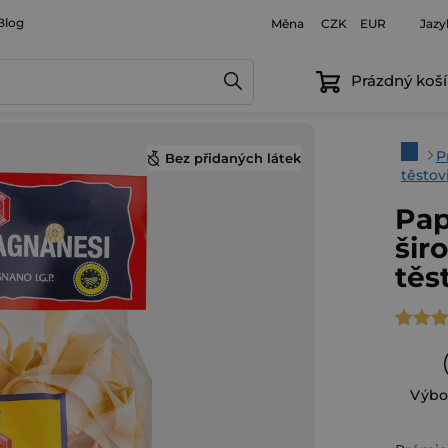
Blog
Měna
Jazy
CZK
EUR
Prázdný koší
Domů
P
Bez přidaných látek
těstov
Pap
šir
těs
Průmě
hodno
produ
Výbo
je
5,0