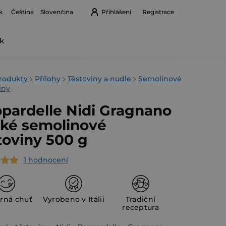
k
Přihlášení
Registrace
Čeština
Slovenčina
k
Nákupní
košík
rodukty
Přílohy
Těstoviny a nudle
Semolinové
iny
pardelle Nidi Gragnano
oké semolinové
toviny 500 g
1 hodnocení
rné
cení
ktu
rná chuť
Vyrobeno v Itálii
Tradiční
receptura