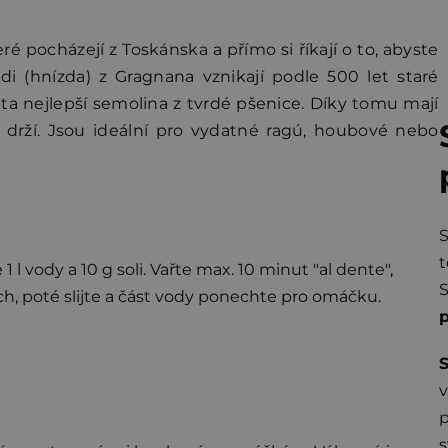
ré pocházejí z Toskánska a přímo si říkají o to, abyste
di (hnízda) z Gragnana vznikají podle 500 let staré
 ta nejlepší semolina z tvrdé pšenice. Díky tomu mají
drží. Jsou ideální pro vydatné ragú, houbové nebo
t
1 l vody a 10 g soli. Vařte max. 10 minut "al dente",
h, poté slijte a část vody ponechte pro omáčku.
S
v
s