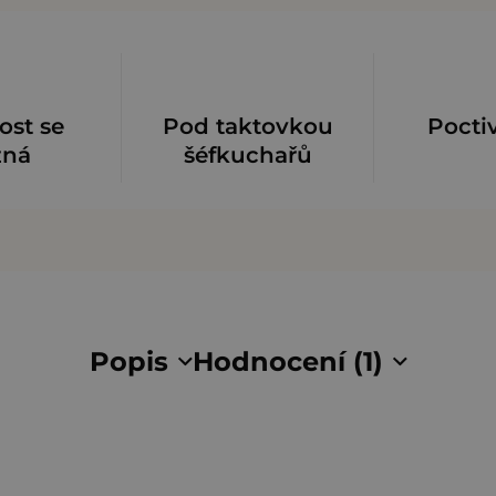
ost se
Pod taktovkou
Pocti
zná
šéfkuchařů
Popis
Hodnocení (1)