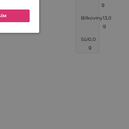
g
SÍM
Bílkoviny
13,0
g
Sůl
0,0
g