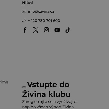
Nikol
info
@
zivina.cz
+420 730 701 600
víme
Vstupte do
Živina klubu
Zaregistrujte se a využívejte
naplno všech výhod Živina