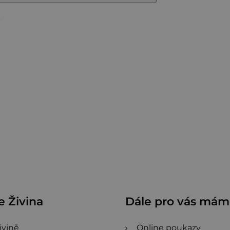
5
 Živina
Dále pro vás má
ivině
Online poukazy