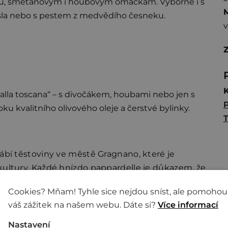
gú, smetanovým i houbovým omáčkám. Výborné i s
M
sla nebo s pestem z medvědího česneku.
v
 alla toscana“ – s divočákem, houbami nebo jen s
P
u kvalitního olivového oleje a čerstvé bylinky.
T
ábí těstoviny ve městě Gragnano, které je
kultury. Každé hnízdo pappardelle je důkazem, že
ky.
Cookies? Mňam! Tyhle sice nejdou sníst, ale pomohou
váš zážitek na našem webu. Dáte si?
Více informací
Nastavení