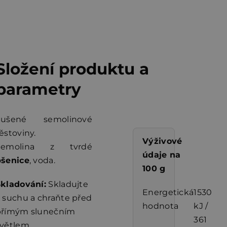
Složení produktu a
parametry
Sušené semolinové
ěstoviny.
Výživové
Semolina z tvrdé
údaje na
pšenice
, voda.
100 g
kladování:
Skladujte
Energetická
1530
 suchu a chraňte před
hodnota
kJ /
přímým slunečním
361
větlem.